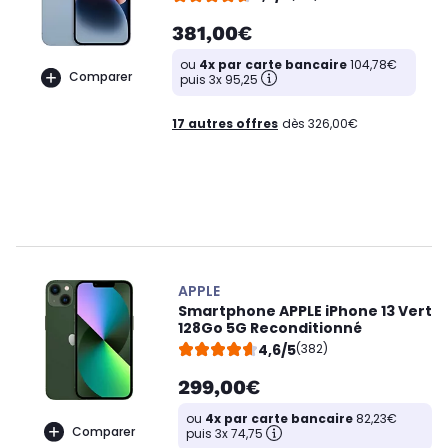
381,00€
ou
4x par carte bancaire
104,78€
Comparer
puis 3x 95,25
17 autres offres
dès 326,00€
APPLE
Smartphone APPLE iPhone 13 Vert
128Go 5G Reconditionné
4,6/5
(382)
299,00€
ou
4x par carte bancaire
82,23€
Comparer
puis 3x 74,75