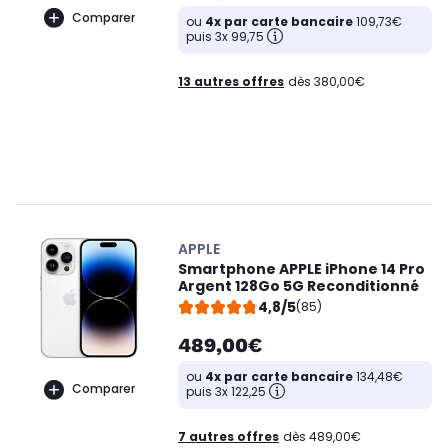
Comparer
ou
4x par carte bancaire
109,73€
puis 3x 99,75
13 autres offres
dès 380,00€
APPLE
Smartphone APPLE iPhone 14 Pro
Argent 128Go 5G Reconditionné
4,8/5
(85)
489,00€
ou
4x par carte bancaire
134,48€
Comparer
puis 3x 122,25
7 autres offres
dès 489,00€