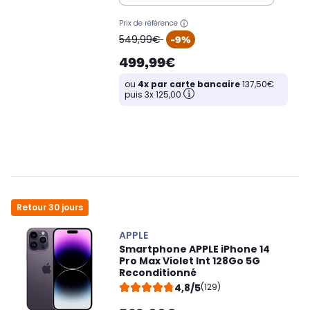
Prix de référence
oldPrice
549,99€
-9%
499,99€
ou
4x par carte bancaire
137,50€
puis 3x 125,00
Retour 30 jours
APPLE
Smartphone APPLE iPhone 14
Pro Max Violet Int 128Go 5G
Reconditionné
4,8/5
(129)