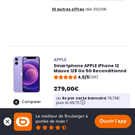
10 autres offres
dès 313,00€
APPLE
Smartphone APPLE iPhone 12
Mauve 128 Go 5G Reconditionné
4,6/5
(126)
279,00€
ou
4x par carte bancaire
76,73€
Comparer
puis 3x 69,75
7 autres offres
dès 220,00€
Le meilleur de Boulanger à 
Ouvrir l'app
portée de main !