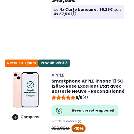
349,99€
ou
4x Carte bancaire : 96,25€
puis
3x 87,5€
Retour 30 jours
Produit vérifié
APPLE
Smartphone APPLE iPhone 13 5G
128Go Rose Excellent État avec
Batterie Neuve - Reconditionné
5/5
(4)
Revendre votre appareil
Comparer
Prix de référence
oldPrice
389,99€
-10%