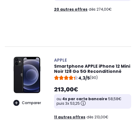
20 autres offres
dès 274,00€
APPLE
Smartphone APPLE iPhone 12 Mini
Noir 128 Go 5G Reconditionné
4,3/5
(90)
213,00€
ou
4x par carte bancaire
58,58€
Comparer
puis 3x 53,25
11 autres offres
dès 213,00€