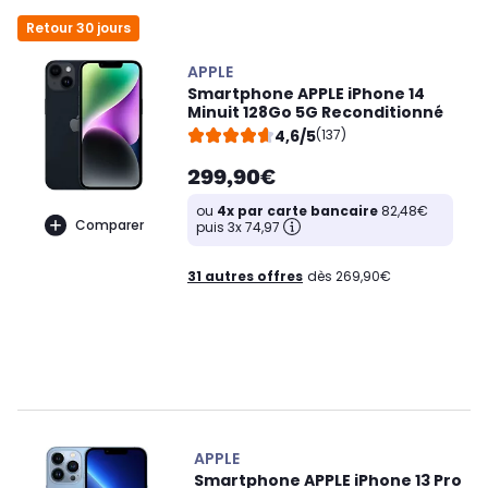
Retour 30 jours
APPLE
Smartphone APPLE iPhone 14
Minuit 128Go 5G Reconditionné
4,6/5
(137)
299,90€
ou
4x par carte bancaire
82,48€
Comparer
puis 3x 74,97
31 autres offres
dès 269,90€
APPLE
Smartphone APPLE iPhone 13 Pro