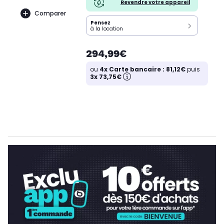
Revendre votre appareil
Comparer
Pensez
à la location
294,99€
ou
4x Carte bancaire : 81,12€
puis
3x 73,75€