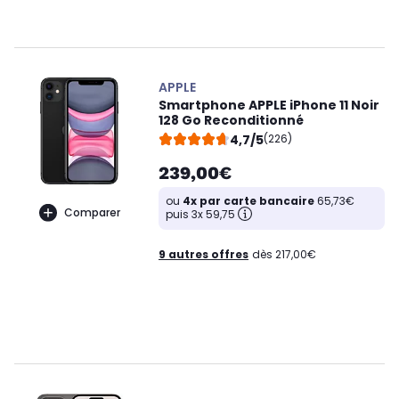
APPLE
Smartphone APPLE iPhone 11 Noir
128 Go Reconditionné
4,7/5
(226)
239,00€
ou
4x par carte bancaire
65,73€
Comparer
puis 3x 59,75
9 autres offres
dès 217,00€