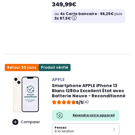
349,99€
ou
4x Carte bancaire : 96,25€
puis
3x 87,5€
Retour 30 jours
Produit vérifié
APPLE
Smartphone APPLE iPhone 13
Blanc 128Go Excellent État avec
Batterie Neuve - Reconditionné
5/5
(4)
Revendre votre appareil
Comparer
Pensez
à la location