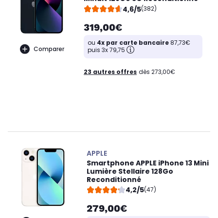
4,6/5
(382)
319,00€
ou
4x par carte bancaire
87,73€
Comparer
puis 3x 79,75
23 autres offres
dès 273,00€
APPLE
Smartphone APPLE iPhone 13 Mini
Lumière Stellaire 128Go
Reconditionné
4,2/5
(47)
279,00€