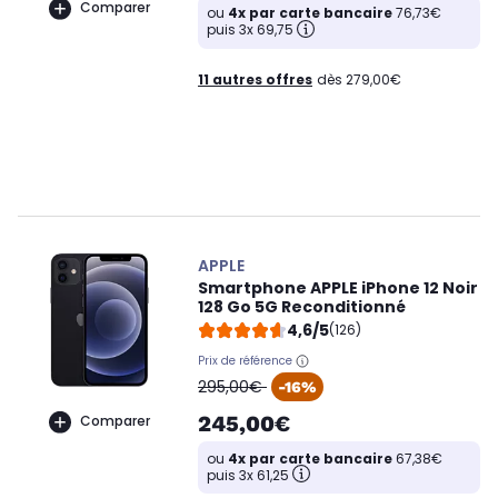
Comparer
ou
4x par carte bancaire
76,73€
puis 3x 69,75
11 autres offres
dès 279,00€
APPLE
Smartphone APPLE iPhone 12 Noir
128 Go 5G Reconditionné
4,6/5
(126)
Prix de référence
oldPrice
295,00€
-16%
245,00€
Comparer
ou
4x par carte bancaire
67,38€
puis 3x 61,25