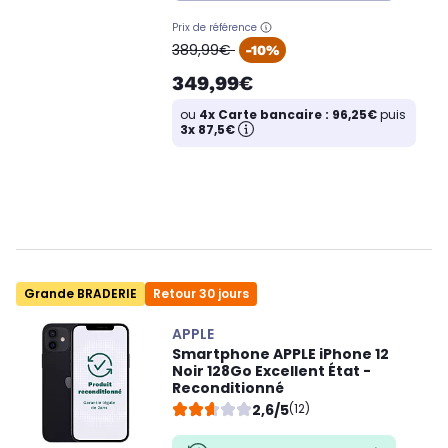
Prix de référence
oldPrice
389,99€
-10%
349,99€
ou
4x Carte bancaire : 96,25€
puis
3x 87,5€
Grande BRADERIE
Retour 30 jours
APPLE
Smartphone APPLE iPhone 12
Noir 128Go Excellent État -
Reconditionné
2,6/5
(12)