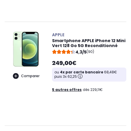
APPLE
Smartphone APPLE iPhone 12 Mini
Vert 128 Go 5G Reconditionné
4,3/5
(90)
249,00€
ou
4x par carte bancaire
68,48€
Comparer
puis 3x 62,25
5 autres offres
dès 229,11€