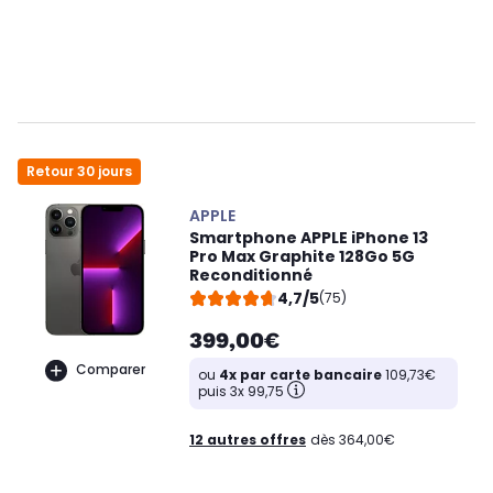
Retour 30 jours
APPLE
Smartphone APPLE iPhone 13
Pro Max Graphite 128Go 5G
Reconditionné
4,7/5
(75)
399,00€
Comparer
ou
4x par carte bancaire
109,73€
puis 3x 99,75
12 autres offres
dès 364,00€