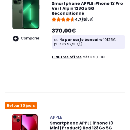
Smartphone APPLE iPhone 13 Pro
Vert Alpin 128Go 5G
Reconditionné
4,7/5
(58)
370,00€
Comparer
ou
4x par carte bancaire
101,75€
puis 3x 92,50
11 autres offres
dès 370,00€
Retour 30 jours
APPLE
Smartphone APPLE iPhone 13
Mini (Product) Red 128Go 5G