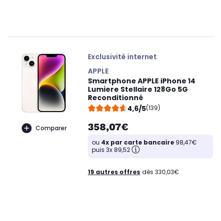
Exclusivité internet
APPLE
Smartphone APPLE iPhone 14
Lumiere Stellaire 128Go 5G
Reconditionné
4,6/5
(139)
358,07€
Comparer
ou
4x par carte bancaire
98,47€
puis 3x 89,52
19 autres offres
dès 330,03€