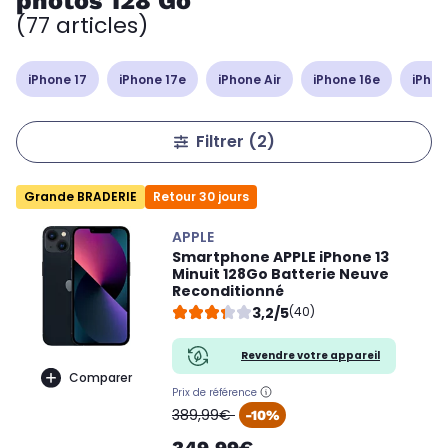
photos 128 Go
(77 articles)
iPhone 17
iPhone 17e
iPhone Air
iPhone 16e
iPhon
Filtrer
(2)
Grande BRADERIE
Retour 30 jours
APPLE
Smartphone APPLE iPhone 13
Minuit 128Go Batterie Neuve
Reconditionné
3,2/5
(40)
Revendre votre appareil
Comparer
Prix de référence
oldPrice
389,99€
-10%