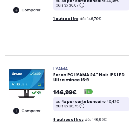
ou
4x par carte bancaire
40,35€
puis 3x 36,67
Comparer
1 autre offre
dès 146,70€
IIYAMA
Ecran PC IIYAMA 24'' Noir IPS LED
Ultra mince 16:9
146,99€
ou
4x par carte bancaire
40,42€
puis 3x 36,75
Comparer
9 autres offres
dès 146,99€