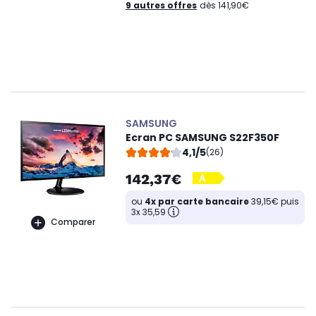
9 autres offres
dès 141,90€
SAMSUNG
Ecran PC SAMSUNG S22F350F
4,1/5
(26)
142,37€
ou
4x par carte bancaire
39,15€ puis
3x 35,59
Comparer