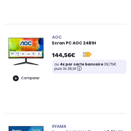
AOC
Ecran PC AOC 24B1H
144,56€
ou
4x par carte bancaire
39,75€
puis 3x 36,14
Comparer
IIYAMA