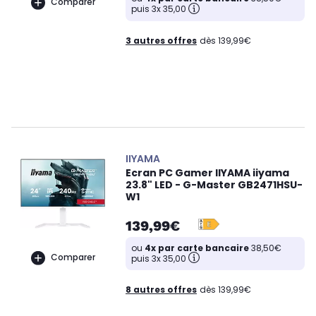
Comparer
puis 3x 35,00
3 autres offres
dès 139,99€
IIYAMA
Ecran PC Gamer IIYAMA iiyama
23.8" LED - G-Master GB2471HSU-
W1
139,99€
ou
4x par carte bancaire
38,50€
Comparer
puis 3x 35,00
8 autres offres
dès 139,99€