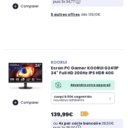
puis 3x 34,77
Comparer
5 autres offres
dès 139,10€
KOORUI
Ecran PC Gamer KOORUI G2411P
24" Full HD 200Hz IPS HDR 400
Revendre votre appareil
Jusqu'à
90€
cagnottés
nouveaux adhérents
Comparer
139,99€
ou
4x par carte bancaire
38,50€
puis 3x 35,00