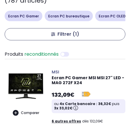
(787 articles)
Ecran PC Gamer
Ecran PC bureautique
Ecran PC OLED /
Filtrer
(1)
Produits
reconditionnés
MSI
Ecran PC Gamer MSI MSI 27" LED -
MAG 272F X24
132,09€
ou
4x Carte bancaire : 36,32€
puis
3x 33,02€
Comparer
6 autres offres
dès 132,09€