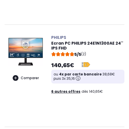
PHILIPS
Ecran PC PHILIPS 24E1N1300AE 24''
IPS FHD
5/5
(2)
140,65€
ou
4x par carte bancaire
38,68€
Comparer
puis 3x 35,16
6 autres offres
dès 140,65€