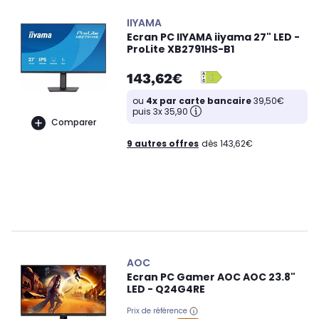
IIYAMA
Ecran PC IIYAMA iiyama 27" LED -
ProLite XB2791HS-B1
143,62€
ou
4x par carte bancaire
39,50€
puis 3x 35,90
Comparer
9 autres offres
dès 143,62€
AOC
Ecran PC Gamer AOC AOC 23.8"
LED - Q24G4RE
Prix de référence