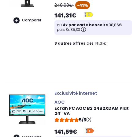
oldPrice
240,00€
-41%
141,31€
Comparer
ou
4x par carte bancaire
38,86€
puis 3x 35,33
8 autres offres
dès 141,31€
Exclusivité internet
AOC
Ecran PC AOC B2 24B2XDAM Plat
24'' VA
5/5
(2)
141,59€