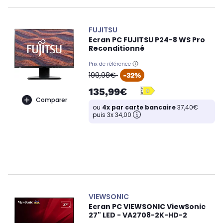
FUJITSU
Ecran PC FUJITSU P24-8 WS Pro
Reconditionné
Prix de référence
oldPrice
199,98€
-32%
135,99€
Comparer
ou
4x par carte bancaire
37,40€
puis 3x 34,00
VIEWSONIC
Ecran PC VIEWSONIC ViewSonic
27" LED - VA2708-2K-HD-2