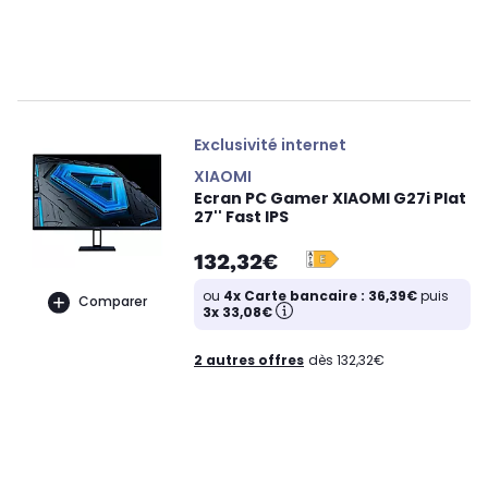
Exclusivité internet
XIAOMI
Ecran PC Gamer XIAOMI G27i Plat
27'' Fast IPS
132,32€
ou
4x Carte bancaire : 36,39€
puis
Comparer
3x 33,08€
2 autres offres
dès 132,32€