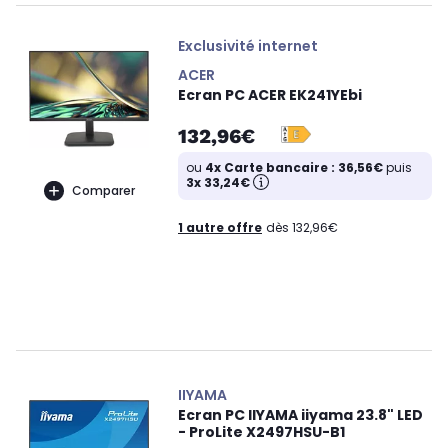
Exclusivité internet
ACER
Ecran PC ACER EK241YEbi
132,96€
ou
4x Carte bancaire : 36,56€
puis
3x 33,24€
Comparer
1 autre offre
dès 132,96€
IIYAMA
Ecran PC IIYAMA iiyama 23.8" LED
- ProLite X2497HSU-B1