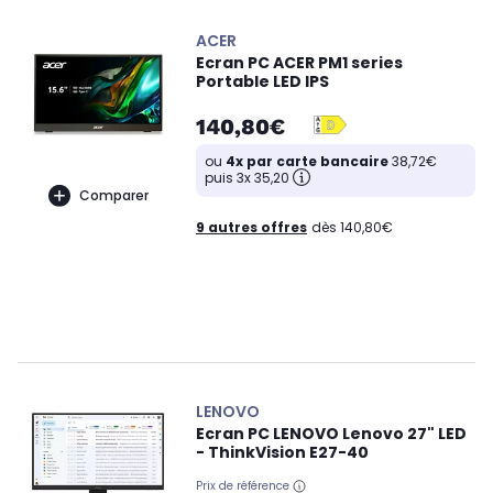
ACER
Ecran PC ACER PM1 series
Portable LED IPS
140,80€
ou
4x par carte bancaire
38,72€
puis 3x 35,20
Comparer
9 autres offres
dès 140,80€
LENOVO
Ecran PC LENOVO Lenovo 27" LED
- ThinkVision E27-40
Prix de référence