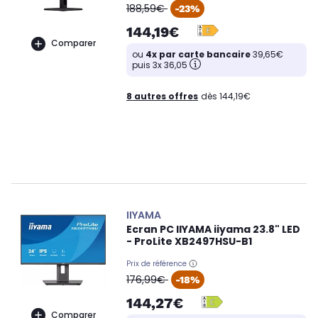
oldPrice
188,59€
-23%
144,19€
Comparer
ou
4x par carte bancaire
39,65€
puis 3x 36,05
8 autres offres
dès 144,19€
IIYAMA
Ecran PC IIYAMA iiyama 23.8" LED
- ProLite XB2497HSU-B1
Prix de référence
oldPrice
176,99€
-18%
144,27€
Comparer