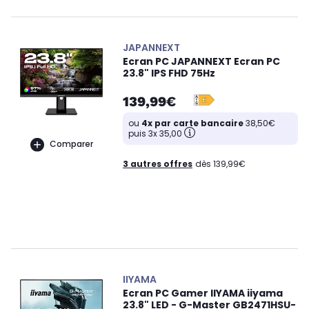
JAPANNEXT
Ecran PC JAPANNEXT Ecran PC
23.8" IPS FHD 75Hz
139,99€
ou
4x par carte bancaire
38,50€
puis 3x 35,00
Comparer
3 autres offres
dès 139,99€
IIYAMA
Ecran PC Gamer IIYAMA iiyama
23.8" LED - G-Master GB2471HSU-