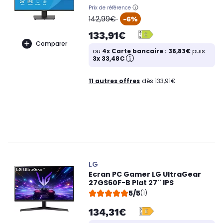
Prix de référence
oldPrice
142,99€
-6%
133,91€
Comparer
ou
4x Carte bancaire : 36,83€
puis
3x 33,48€
11 autres offres
dès 133,91€
LG
Ecran PC Gamer LG UltraGear
27GS60F-B Plat 27'' IPS
5/5
(1)
134,31€