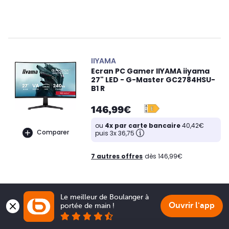
IIYAMA
Ecran PC Gamer IIYAMA iiyama
27" LED - G-Master GC2784HSU-
B1 R
146,99€
ou
4x par carte bancaire
40,42€
Comparer
puis 3x 36,75
7 autres offres
dès 146,99€
Le meilleur de Boulanger à 
Ouvrir l'app
portée de main !