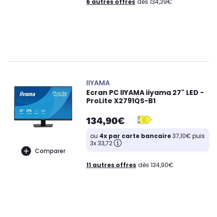
6 autres offres
dès 134,39€
IIYAMA
Ecran PC IIYAMA iiyama 27" LED -
ProLite X2791QS-B1
134,90€
ou
4x par carte bancaire
37,10€ puis
3x 33,72
Comparer
11 autres offres
dès 134,90€