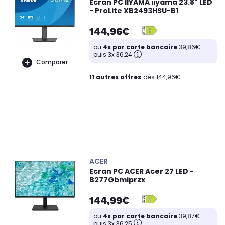
Ecran PC IIYAMA iiyama 23.8" LED
- ProLite XB2493HSU-B1
144,96€
ou
4x par carte bancaire
39,86€
puis 3x 36,24
Comparer
11 autres offres
dès 144,96€
ACER
Ecran PC ACER Acer 27 LED -
B277Gbmiprzx
144,99€
ou
4x par carte bancaire
39,87€
puis 3x 36,25