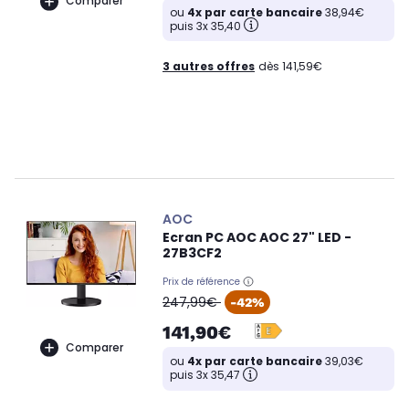
Comparer
ou
4x par carte bancaire
38,94€
puis 3x 35,40
3 autres offres
dès 141,59€
AOC
Ecran PC AOC AOC 27" LED -
27B3CF2
Prix de référence
oldPrice
247,99€
-42%
141,90€
Comparer
ou
4x par carte bancaire
39,03€
puis 3x 35,47