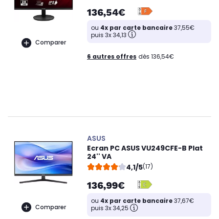
136,54€
ou
4x par carte bancaire
37,55€
puis 3x 34,13
Comparer
6 autres offres
dès 136,54€
ASUS
Ecran PC ASUS VU249CFE-B Plat
24'' VA
4,1/5
(17)
136,99€
ou
4x par carte bancaire
37,67€
Comparer
puis 3x 34,25