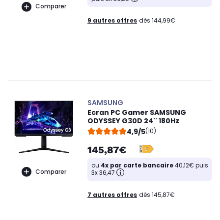
Comparer
9 autres offres
dès 144,99€
SAMSUNG
Ecran PC Gamer SAMSUNG
ODYSSEY G30D 24'' 180Hz
4,9/5
(10)
145,87€
ou
4x par carte bancaire
40,12€ puis
Comparer
3x 36,47
7 autres offres
dès 145,87€