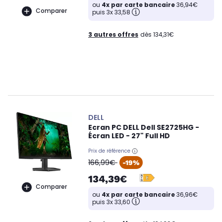
ou
4x par carte bancaire
36,94€
Comparer
puis 3x 33,58
3 autres offres
dès 134,31€
DELL
Ecran PC DELL Dell SE2725HG -
Écran LED - 27" Full HD
Prix de référence
oldPrice
166,99€
-19%
134,39€
Comparer
ou
4x par carte bancaire
36,96€
puis 3x 33,60