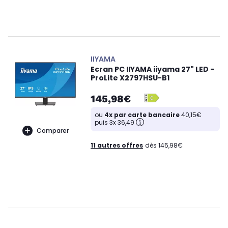
IIYAMA
Ecran PC IIYAMA iiyama 27" LED -
ProLite X2797HSU-B1
145,98€
ou
4x par carte bancaire
40,15€
puis 3x 36,49
Comparer
11 autres offres
dès 145,98€