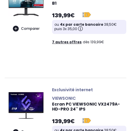
B1
139,99€
ou
4x par carte bancaire
38,50€
Comparer
puis 3x 35,00
7 autres offres
dès 139,99€
Exclusivité internet
VIEWSONIC
Ecran PC VIEWSONIC VX2479A-
HD-PRO 24'' IPS
139,99€
ou
4x par carte bancaire
38,50€