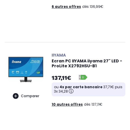
6 autres offres
dès 136,99€
IIYAMA
Ecran PC IIYAMA iiyama 27" LED -
ProLite X2792HSU-B1
137,11€
ou
4x par carte bancaire
37,71€ puis
3x 34,28
Comparer
10 autres offres
dès 137,11€