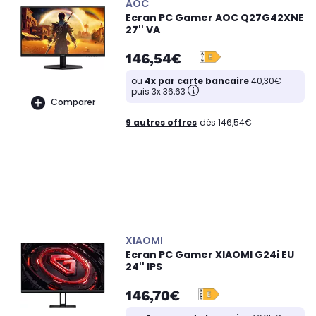
AOC
Ecran PC Gamer AOC Q27G42XNE
27'' VA
146,54€
ou
4x par carte bancaire
40,30€
puis 3x 36,63
Comparer
9 autres offres
dès 146,54€
XIAOMI
Ecran PC Gamer XIAOMI G24i EU
24'' IPS
146,70€