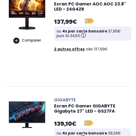
Ecran PC Gamer AOC AOC 23.8"
LED - 24G4ZR
137,99€
ou
4x par carte bancaire
37,95€
puis 3x 34,50
Comparer
2 autres offres
dès 137,99€
GIGABYTE
Ecran PC Gamer GIGABYTE
Gigabyte 27" LED - GS27FA
139,10€
ou
4x par carte bancaire
38,26€