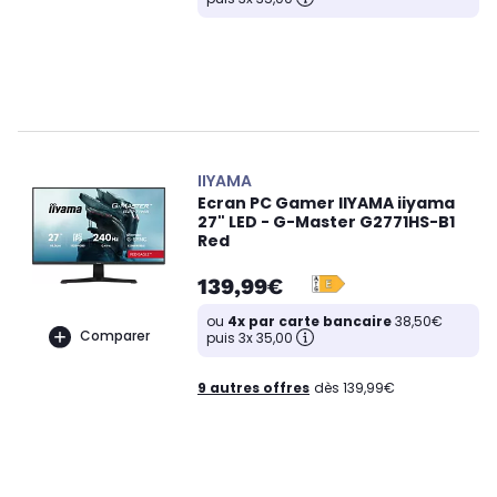
IIYAMA
Ecran PC Gamer IIYAMA iiyama
27" LED - G-Master G2771HS-B1
Red
139,99€
ou
4x par carte bancaire
38,50€
Comparer
puis 3x 35,00
9 autres offres
dès 139,99€