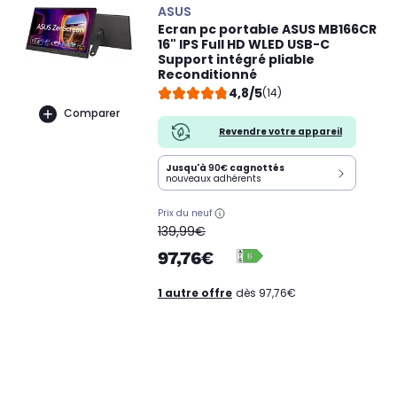
ASUS
Ecran pc portable ASUS MB166CR
16" IPS Full HD WLED USB-C
Support intégré pliable
Reconditionné
4,8/5
(14)
Comparer
Revendre votre appareil
Jusqu'à
90€
cagnottés
nouveaux adhérents
Prix du neuf
oldPrice
139,99€
97,76€
1 autre offre
dès 97,76€