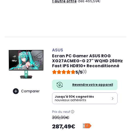
1 autre offre
dès 465,59€
ASUS
Ecran PC Gamer ASUS ROG
XG27ACMEG-G 27" WQHD 260Hz
Fast IPS HDR10+ Reconditionné
5/5
(1)
Revendre votre appareil
Comparer
Jusqu'à
90€
cagnottés
nouveaux adhérents
Prix du neuf
oldPrice
399,99€
287,49€