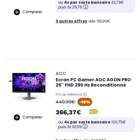
ou
4x par carte bancaire
32,73€
puis 3x 29,75
Comparer
3 autres offres
dès 119,00€
AOC
Ecran PC Gamer AOC AGON PRO
25'' FHD 390 Hz Reconditionné
Prix de référence
oldPrice
449,99€
-18%
366,37€
Comparer
ou
4x par carte bancaire
100,75€
puis 3x 91,59