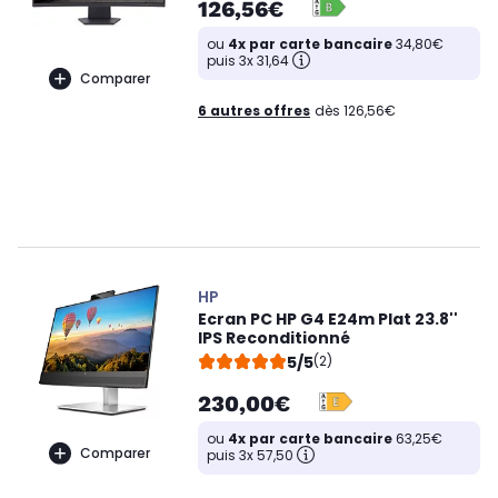
126,56€
ou
4x par carte bancaire
34,80€
puis 3x 31,64
Comparer
6 autres offres
dès 126,56€
HP
Ecran PC HP G4 E24m Plat 23.8''
IPS Reconditionné
5/5
(2)
230,00€
ou
4x par carte bancaire
63,25€
Comparer
puis 3x 57,50