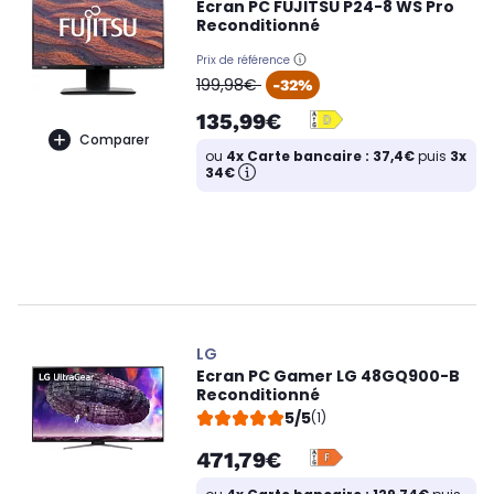
Ecran PC FUJITSU P24-8 WS Pro
Reconditionné
Prix de référence
oldPrice
199,98€
-32%
135,99€
Comparer
ou
4x Carte bancaire : 37,4€
puis
3x
34€
LG
Ecran PC Gamer LG 48GQ900-B
Reconditionné
5/5
(1)
471,79€