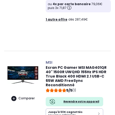
ou
4x par carte bancaire
79,06€
puis 3x 71,87
1 autre offre
dès 287,49€
MSI
Ecran PC Gamer MSI MAG401QR
40" 1500R UWQHD 155Hz IPS HDR
True Black 400 HDMI 2.1 USB-C
65W AMD FreeSync
Reconditionné
5/5
(1)
Comparer
Revendre votre appareil
Jusqu'à
90€
cagnottés