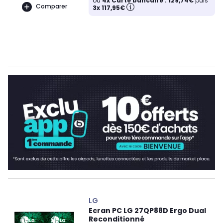
ou
4x Carte bancaire : 129,74€
puis
Comparer
3x 117,95€
LG
Ecran PC LG 27QP88D Ergo Dual
Reconditionné