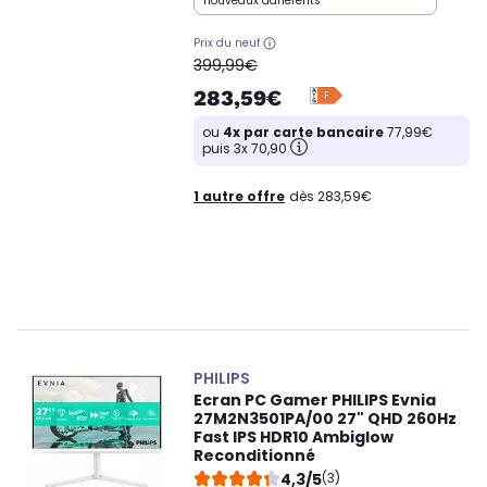
nouveaux adhérents
Prix du neuf
oldPrice
399,99€
283,59€
ou
4x par carte bancaire
77,99€
puis 3x 70,90
1 autre offre
dès 283,59€
PHILIPS
Ecran PC Gamer PHILIPS Evnia
27M2N3501PA/00 27" QHD 260Hz
Fast IPS HDR10 Ambiglow
Reconditionné
4,3/5
(3)