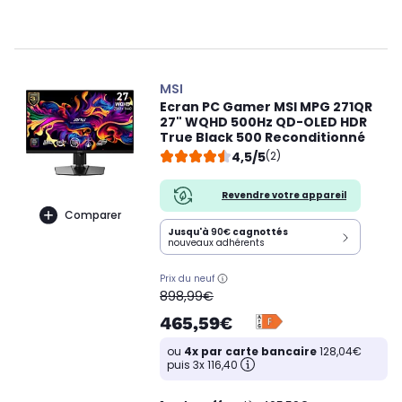
MSI
Ecran PC Gamer MSI MPG 271QR
27" WQHD 500Hz QD-OLED HDR
True Black 500 Reconditionné
4,5/5
(2)
Revendre votre appareil
Comparer
Jusqu'à
90€
cagnottés
nouveaux adhérents
Prix du neuf
oldPrice
898,99€
465,59€
ou
4x par carte bancaire
128,04€
puis 3x 116,40