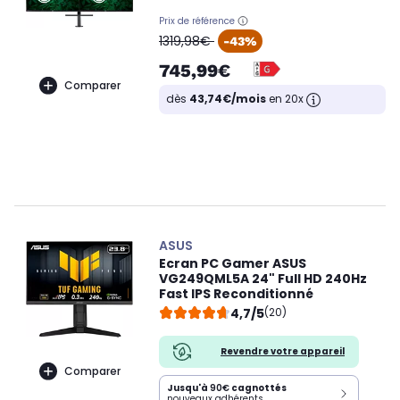
Prix de référence
oldPrice
1319,98€
-43%
745,99€
Comparer
dès
43,74€/mois
en 20x
ASUS
Ecran PC Gamer ASUS
VG249QML5A 24" Full HD 240Hz
Fast IPS Reconditionné
4,7/5
(20)
Revendre votre appareil
Comparer
Jusqu'à
90€
cagnottés
nouveaux adhérents