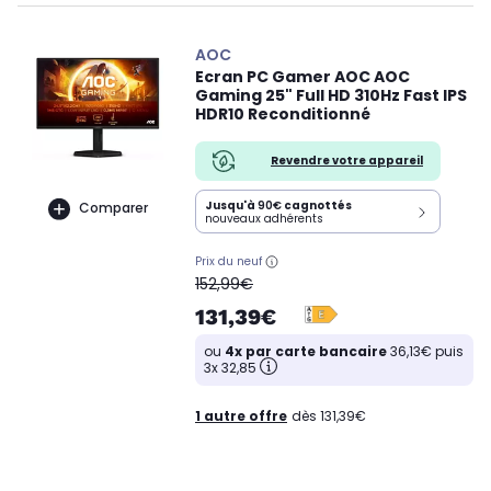
AOC
Ecran PC Gamer AOC AOC
Gaming 25" Full HD 310Hz Fast IPS
HDR10 Reconditionné
Revendre votre appareil
Jusqu'à
90€
cagnottés
Comparer
nouveaux adhérents
Prix du neuf
oldPrice
152,99€
131,39€
ou
4x par carte bancaire
36,13€ puis
3x 32,85
1 autre offre
dès 131,39€