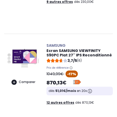
9 autres offres
dès 230,00€
SAMSUNG
Ecran SAMSUNG VIEWFINITY
S90PC Plat 27'' IPS Reconditionné
3,7/5
(6)
Prix de référence
oldPrice
1049,99€
-17%
870,13€
Comparer
dès
51,01€/mois
en 20x
12 autres offres
dès 870,13€