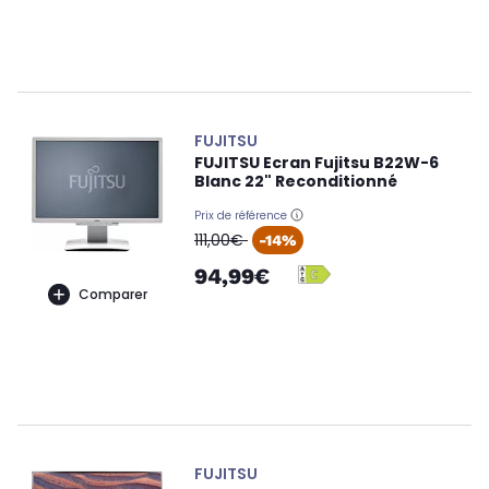
FUJITSU
FUJITSU Ecran Fujitsu B22W-6
Blanc 22" Reconditionné
Prix de référence
oldPrice
111,00€
-14%
94,99€
Comparer
FUJITSU