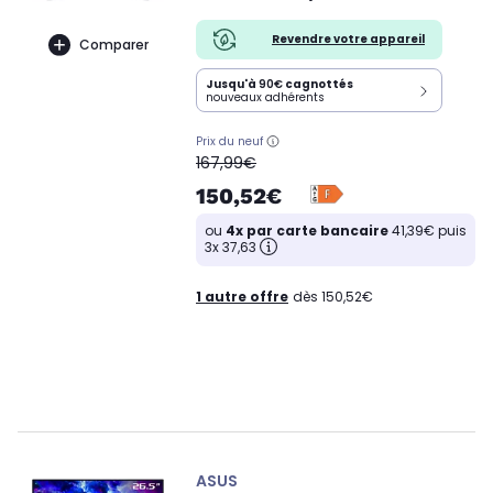
Revendre votre appareil
Comparer
Jusqu'à
90€
cagnottés
nouveaux adhérents
Prix du neuf
oldPrice
167,99€
150,52€
ou
4x par carte bancaire
41,39€ puis
3x 37,63
1 autre offre
dès 150,52€
ASUS