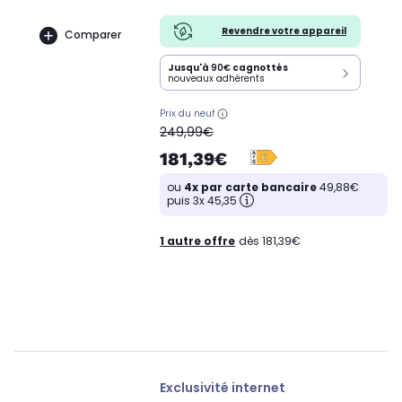
Revendre votre appareil
Comparer
Jusqu'à
90€
cagnottés
nouveaux adhérents
Prix du neuf
oldPrice
249,99€
181,39€
ou
4x par carte bancaire
49,88€
puis 3x 45,35
1 autre offre
dès 181,39€
Exclusivité internet