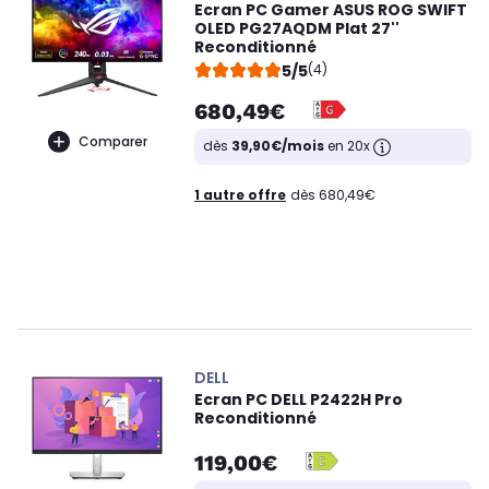
Ecran PC Gamer ASUS ROG SWIFT
OLED PG27AQDM Plat 27''
Reconditionné
5/5
(4)
680,49€
Comparer
dès
39,90€/mois
en 20x
1 autre offre
dès 680,49€
DELL
Ecran PC DELL P2422H Pro
Reconditionné
119,00€