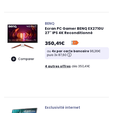
BENQ
Ecran PC Gamer BENQ EX2710U
27'' IPS 4K Reconditionné
350,41€
ou
4x par carte bancaire
96,36€
puis 3x 87,60
Comparer
4 autres offres
dès 350,41€
Exclusivité internet