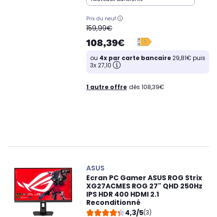
Prix du neuf
oldPrice
159,99€
108,39€
ou
4x par carte bancaire
29,81€ puis
3x 27,10
1 autre offre
dès 108,39€
ASUS
Ecran PC Gamer ASUS ROG Strix
XG27ACMES ROG 27" QHD 250Hz
IPS HDR 400 HDMI 2.1
Reconditionné
4,3/5
(3)