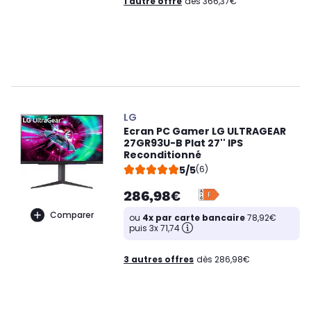
1 autre offre
dès 366,37€
LG
Ecran PC Gamer LG ULTRAGEAR
27GR93U-B Plat 27'' IPS
Reconditionné
5/5
(6)
286,98€
Comparer
ou
4x par carte bancaire
78,92€
puis 3x 71,74
3 autres offres
dès 286,98€