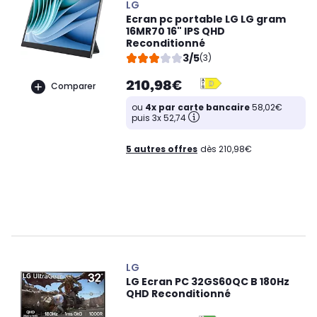
LG
Ecran pc portable LG LG gram
16MR70 16" IPS QHD
Reconditionné
3/5
(3)
210,98€
Comparer
ou
4x par carte bancaire
58,02€
puis 3x 52,74
5 autres offres
dès 210,98€
LG
LG Ecran PC 32GS60QC B 180Hz
QHD Reconditionné