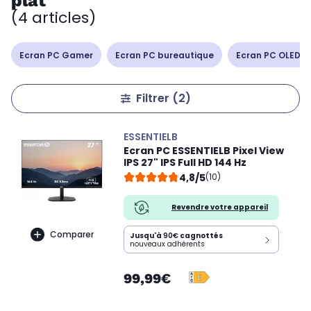
plat
(4 articles)
Ecran PC Gamer
Ecran PC bureautique
Ecran PC OLED /
Filtrer
(2)
ESSENTIELB
Ecran PC ESSENTIELB Pixel View
IPS 27" IPS Full HD 144 Hz
4,8/5
(10)
Revendre votre appareil
Comparer
Jusqu'à
90€
cagnottés
nouveaux adhérents
99,99€