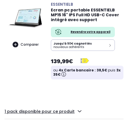
ESSENTIELB
Ecran pc portable ESSENTIELB
MP15 16" IPS Full HD USB-C Cover
intégré avec support
Revendre votre appareil
Jusqu'à
90€
cagnottés
Comparer
nouveaux adhérents
139,99€
ou
4x Carte bancaire : 38,5€
puis
3x
35€
1 pack disponible pour ce produit