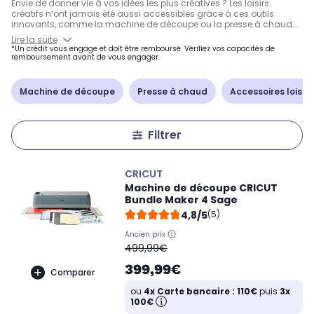
Envie de donner vie à vos idées les plus créatives ? Les loisirs
créatifs n’ont jamais été aussi accessibles grâce à ces outils
innovants, comme la machine de découpe ou la presse à chaud.
Que vous cherchiez des accessoires de marque
Cricut
ou
Brother
,
Lire la suite
ces équipements sont conçus pour transformer votre espace en un
*Un crédit vous engage et doit être remboursé. Vérifiez vos capacités de
véritable atelier créatif. Idéales pour toutes les activités manuelles,
remboursement avant de vous engager.
ces machines vous permettent de réaliser des projets uniques et
personnalisés.
Machine de découpe
Presse à chaud
Accessoires loisirs
Filtrer
CRICUT
Machine de découpe CRICUT
Bundle Maker 4 Sage
4,8/5
(5)
Ancien prix
oldPrice
499,99€
399,99€
Comparer
ou
4x Carte bancaire : 110€
puis
3x
100€