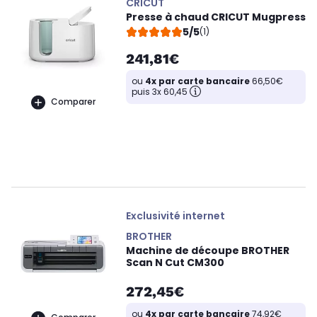
CRICUT
Presse à chaud CRICUT Mugpress
5/5
(1)
241,81€
ou
4x par carte bancaire
66,50€
puis 3x 60,45
Comparer
Exclusivité internet
BROTHER
Machine de découpe BROTHER
Scan N Cut CM300
272,45€
ou
4x par carte bancaire
74,92€