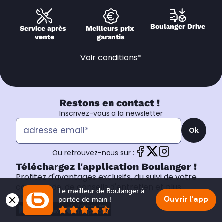
Boulanger Drive
Service après 
Meilleurs prix 
vente
garantis
Voir conditions*
Restons en contact !
Inscrivez-vous à la newsletter
Ok
Ou retrouvez-nous sur :
Téléchargez l'application Boulanger !
Profitez d'avantages exclusifs, du suivi de votre
commande, de conseils d'entretien et plus
Le meilleur de Boulanger à 
encore.
Ouvrir l'app
portée de main !