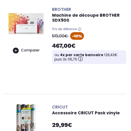
BROTHER
Machine de découpe BROTHER
SDX900
Prix de référence
oldPrice
519,00€
-10%
467,00€
Comparer
ou
4x par carte bancaire
128,43€
puis 3x 116,75
CRICUT
Accessoire CRICUT Pack vinyle
29,99€