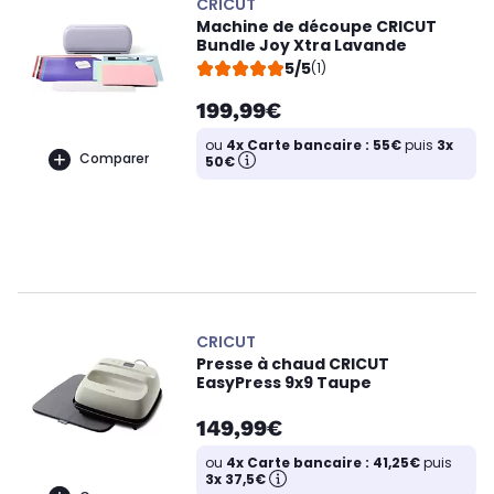
CRICUT
Machine de découpe CRICUT
Bundle Joy Xtra Lavande
5/5
(1)
199,99€
ou
4x Carte bancaire : 55€
puis
3x
Comparer
50€
CRICUT
Presse à chaud CRICUT
EasyPress 9x9 Taupe
149,99€
ou
4x Carte bancaire : 41,25€
puis
3x 37,5€