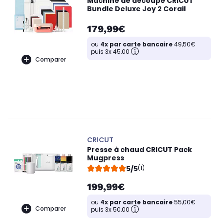
Machine de découpe CRICUT
Bundle Deluxe Joy 2 Corail
179,99€
ou
4x par carte bancaire
49,50€
puis 3x 45,00
Comparer
CRICUT
Presse à chaud CRICUT Pack
Mugpress
5/5
(1)
199,99€
ou
4x par carte bancaire
55,00€
Comparer
puis 3x 50,00