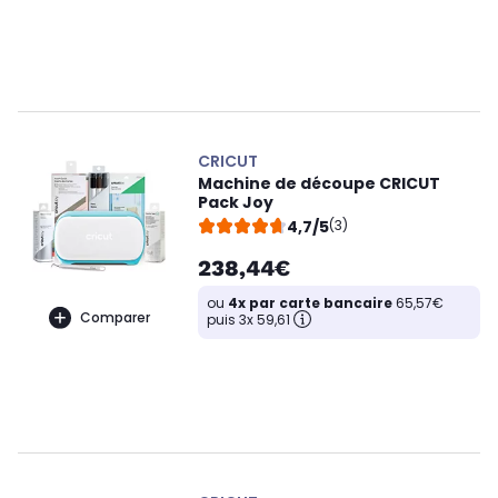
CRICUT
Machine de découpe CRICUT
Pack Joy
4,7/5
(3)
238,44€
ou
4x par carte bancaire
65,57€
Comparer
puis 3x 59,61