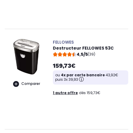
FELLOWES
Destructeur FELLOWES 53C
4,5/5
(39)
159,73€
ou
4x par carte bancaire
43,92€
puis 3x 39,93
Comparer
1 autre offre
dès 159,73€