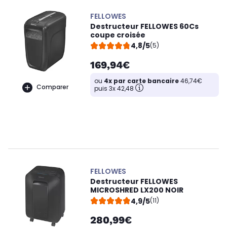
FELLOWES
Destructeur FELLOWES 60Cs
coupe croisée
4,8/5
(5)
169,94€
ou
4x par carte bancaire
46,74€
Comparer
puis 3x 42,48
FELLOWES
Destructeur FELLOWES
MICROSHRED LX200 NOIR
4,9/5
(11)
280,99€