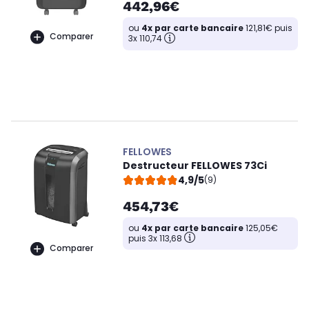
442,96€
ou
4x par carte bancaire
121,81€ puis
Comparer
3x 110,74
FELLOWES
Destructeur FELLOWES 73Ci
4,9/5
(9)
454,73€
ou
4x par carte bancaire
125,05€
puis 3x 113,68
Comparer