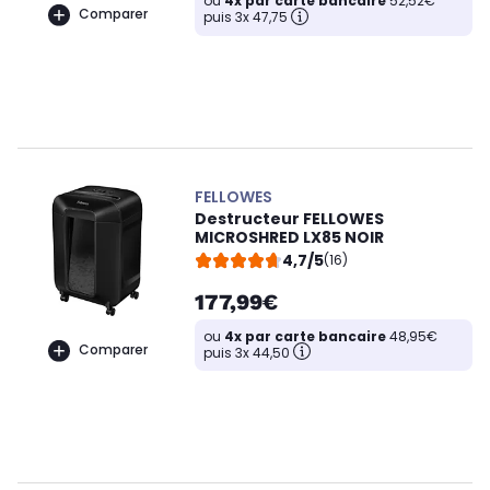
ou
4x par carte bancaire
52,52€
Comparer
puis 3x 47,75
FELLOWES
Destructeur FELLOWES
MICROSHRED LX85 NOIR
4,7/5
(16)
177,99€
ou
4x par carte bancaire
48,95€
Comparer
puis 3x 44,50