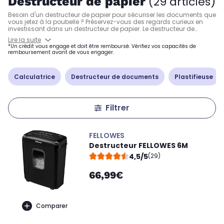
Destructeur de papier
(29 articles)
Besoin d'un destructeur de papier pour sécuriser les documents que
vous jetez à la poubelle ? Préservez-vous des regards curieux en
investissant dans un destructeur de papier. Le destructeur de
document permet de broyer de 7 à 32 litres de papier et même des
Lire la suite
feuilles A3 en fonction des modèles. Choisir un broyeur papier, c'est
*Un crédit vous engage et doit être remboursé. Vérifiez vos capacités de
bénéficier d'un niveau de sécurité optimal en matière de données
remboursement avant de vous engager.
sensibles.
Calculatrice
Destructeur de documents
Plastifieuse
Filtrer
FELLOWES
Destructeur FELLOWES 6M
4,5/5
(29)
66,99€
Comparer