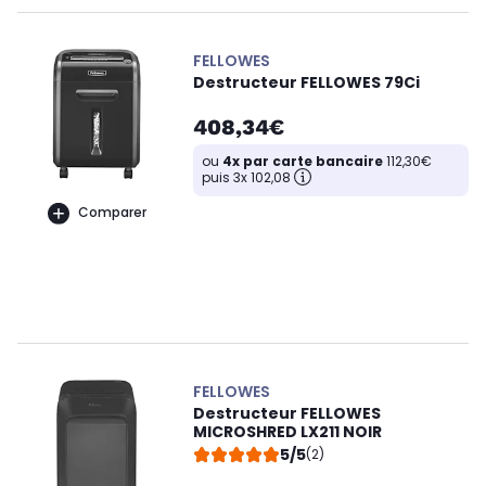
FELLOWES
Destructeur FELLOWES 79Ci
408,34€
ou
4x par carte bancaire
112,30€
puis 3x 102,08
Comparer
FELLOWES
Destructeur FELLOWES
MICROSHRED LX211 NOIR
5/5
(2)