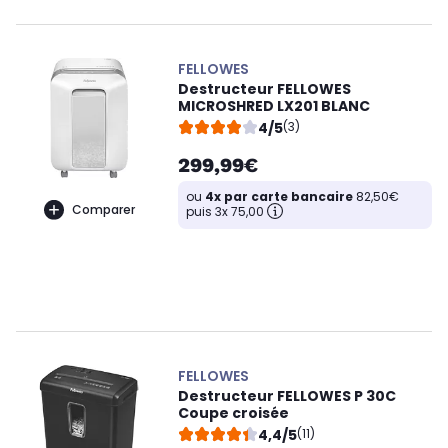
FELLOWES
Destructeur FELLOWES
MICROSHRED LX201 BLANC
4/5
(3)
299,99€
ou
4x par carte bancaire
82,50€
Comparer
puis 3x 75,00
FELLOWES
Destructeur FELLOWES P 30C
Coupe croisée
4,4/5
(11)