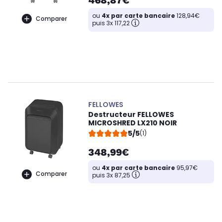
468,87€
ou
4x par carte bancaire
128,94€
Comparer
puis 3x 117,22
FELLOWES
Destructeur FELLOWES
MICROSHRED LX210 NOIR
5/5
(1)
348,99€
ou
4x par carte bancaire
95,97€
Comparer
puis 3x 87,25