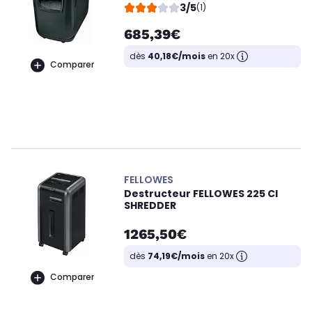
3/5
(1)
685,39€
dès
40,18€/mois
en 20x
Comparer
FELLOWES
Destructeur FELLOWES 225 CI
SHREDDER
1265,50€
dès
74,19€/mois
en 20x
Comparer