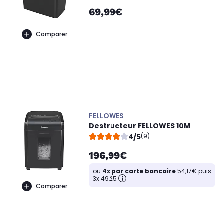
69,99€
Comparer
FELLOWES
Destructeur FELLOWES 10M
4/5
(9)
196,99€
ou
4x par carte bancaire
54,17€ puis
3x 49,25
Comparer