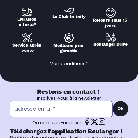
Le Club Infinity
Livraison 
Retours sous 15 
offerte*
jours
Boulanger Drive
Service après 
Meilleurs prix 
vente
garantis
Voir conditions*
Restons en contact !
Inscrivez-vous à la newsletter
Ok
Ou retrouvez-nous sur :
Téléchargez l'application Boulanger !
Profitez d'avantages exclusifs, du suivi de votre