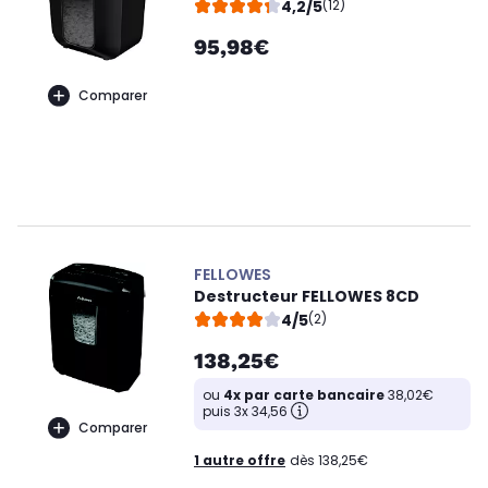
4,2/5
(12)
95,98€
Comparer
FELLOWES
Destructeur FELLOWES 8CD
4/5
(2)
138,25€
ou
4x par carte bancaire
38,02€
puis 3x 34,56
Comparer
1 autre offre
dès 138,25€