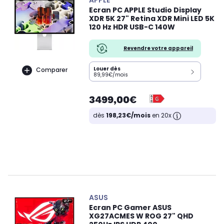
Ecran PC APPLE Studio Display
XDR 5K 27" Retina XDR Mini LED 5K
120 Hz HDR USB-C 140W
Revendre votre appareil
Louer dès
Comparer
89,99€/mois
3499,00€
dès
198,23€/mois
en 20x
ASUS
Ecran PC Gamer ASUS
XG27ACMES W ROG 27" QHD