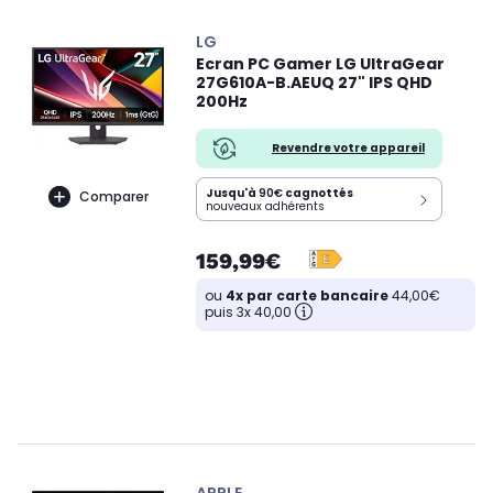
LG
Ecran PC Gamer LG UltraGear
27G610A-B.AEUQ 27" IPS QHD
200Hz
Revendre votre appareil
Jusqu'à
90€
cagnottés
Comparer
nouveaux adhérents
159,99€
ou
4x par carte bancaire
44,00€
puis 3x 40,00
APPLE