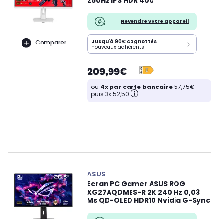
250Hz IPS HDR 400
Revendre votre appareil
Jusqu'à
90€
cagnottés
Comparer
nouveaux adhérents
209,99€
ou
4x par carte bancaire
57,75€
puis 3x 52,50
ASUS
Ecran PC Gamer ASUS ROG
XG27AQDMES-R 2K 240 Hz 0,03
Ms QD-OLED HDR10 Nvidia G-Sync