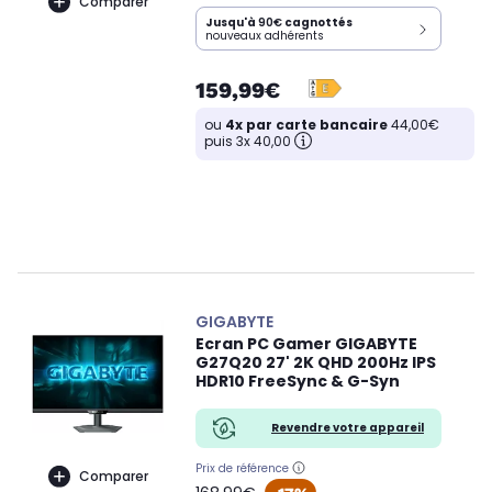
Comparer
Jusqu'à
90€
cagnottés
nouveaux adhérents
159,99€
ou
4x par carte bancaire
44,00€
puis 3x 40,00
GIGABYTE
Ecran PC Gamer GIGABYTE
G27Q20 27' 2K QHD 200Hz IPS
HDR10 FreeSync & G-Syn
Revendre votre appareil
Prix de référence
Comparer
oldPrice