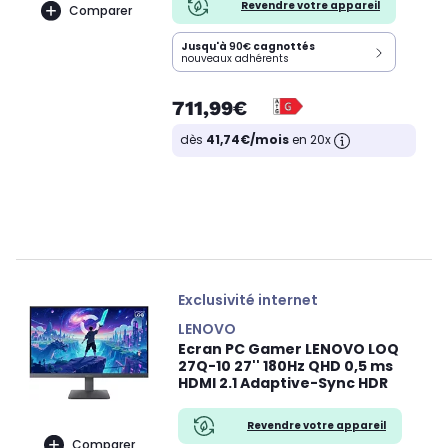
Revendre votre appareil
Comparer
Jusqu'à
90€
cagnottés
nouveaux adhérents
711,99€
dès
41,74€/mois
en 20x
Exclusivité internet
LENOVO
Ecran PC Gamer LENOVO LOQ
27Q-10 27'' 180Hz QHD 0,5 ms
HDMI 2.1 Adaptive-Sync HDR
Revendre votre appareil
Comparer