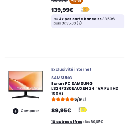
168,99€
-17%
139,99€
ou
4x par carte bancaire
38,50€
puis 3x 35,00
Exclusivité internet
SAMSUNG
Ecran PC SAMSUNG
LS24F330EAUXEN 24'' VA Full HD
100Hz
5/5
(2)
89,95€
Comparer
10 autres offres
dès 89,95€