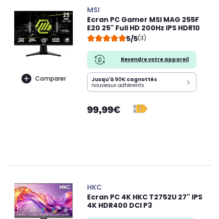
MSI
Ecran PC Gamer MSI MAG 255F
E20 25" Full HD 200Hz IPS HDR10
5/5
(3)
Revendre votre appareil
Comparer
Jusqu'à
90€
cagnottés
nouveaux adhérents
99,99€
HKC
Ecran PC 4K HKC T2752U 27" IPS
4K HDR400 DCI P3