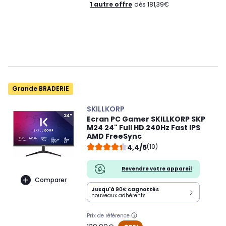
1 autre offre
dès 181,39€
Grande BRADERIE
SKILLKORP
Ecran PC Gamer SKILLKORP SKP
M24 24" Full HD 240Hz Fast IPS
AMD FreeSync
4,4/5
(10)
Revendre votre appareil
Comparer
Jusqu'à
90€
cagnottés
nouveaux adhérents
Prix de référence
oldPrice