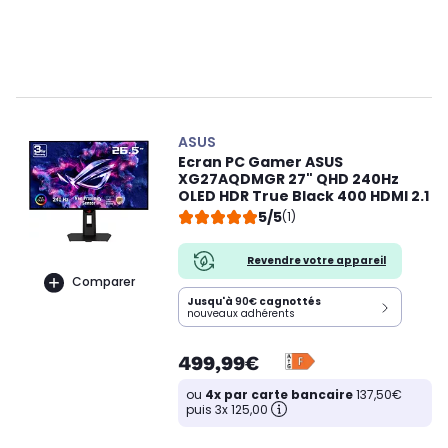
ASUS
Ecran PC Gamer ASUS
XG27AQDMGR 27" QHD 240Hz
OLED HDR True Black 400 HDMI 2.1
5/5
(1)
Revendre votre appareil
Comparer
Jusqu'à
90€
cagnottés
nouveaux adhérents
499,99€
ou
4x par carte bancaire
137,50€
puis 3x 125,00