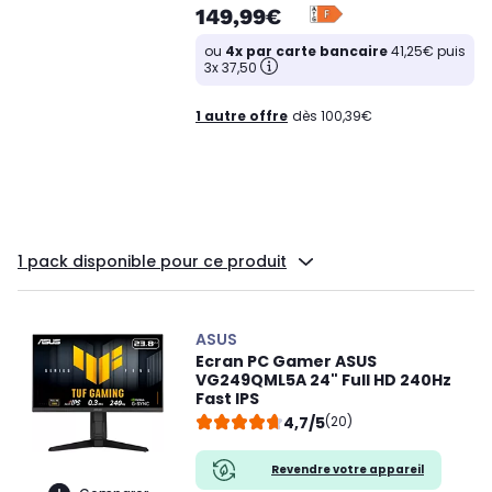
149,99€
ou
4x par carte bancaire
41,25€ puis
3x 37,50
1 autre offre
dès 100,39€
1 pack disponible pour ce produit
ASUS
Ecran PC Gamer ASUS
VG249QML5A 24" Full HD 240Hz
Fast IPS
4,7/5
(20)
Revendre votre appareil