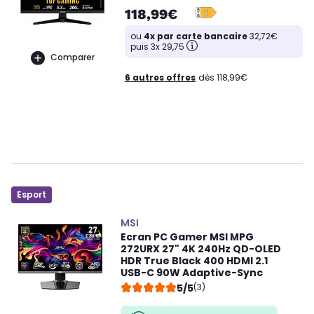
118,99€
ou
4x par carte bancaire
32,72€
puis 3x 29,75
Comparer
6 autres offres
dès 118,99€
Esport
MSI
Ecran PC Gamer MSI MPG
272URX 27" 4K 240Hz QD-OLED
HDR True Black 400 HDMI 2.1
USB-C 90W Adaptive-Sync
5/5
(3)