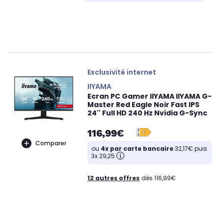
Exclusivité internet
IIYAMA
Ecran PC Gamer IIYAMA IIYAMA G-
Master Red Eagle Noir Fast IPS
24'' Full HD 240 Hz Nvidia G-Sync
116,99€
Comparer
ou
4x par carte bancaire
32,17€ puis
3x 29,25
12 autres offres
dès 116,99€