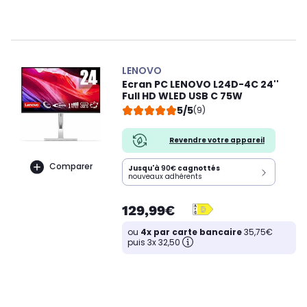
LENOVO
Ecran PC LENOVO L24D-4C 24''
Full HD WLED USB C 75W
5/5
(9)
Revendre votre appareil
Comparer
Jusqu'à
90€
cagnottés
nouveaux adhérents
129,99€
ou
4x par carte bancaire
35,75€
puis 3x 32,50