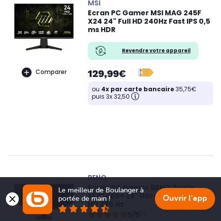
MSI
Ecran PC Gamer MSI MAG 245F
X24 24" Full HD 240Hz Fast IPS 0,5
ms HDR
Revendre votre appareil
129,99€
Comparer
ou
4x par carte bancaire
35,75€
puis 3x 32,50
BENQ
Ecran PC Gamer BENQ Zowie
Le meilleur de Boulanger à 
XL2540X+ 25" Ultra Fast TN Full
Ouvrir l'app
portée de main !
HD 280 Hz
5/5
(1)