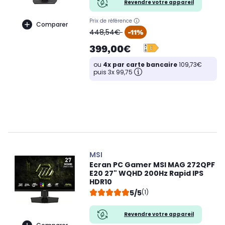
Revendre votre appareil
Prix de référence
Comparer
oldPrice
448,54€
-11%
399,00€
ou
4x par carte bancaire
109,73€
puis 3x 99,75
MSI
Ecran PC Gamer MSI MAG 272QPF
E20 27" WQHD 200Hz Rapid IPS
HDR10
5/5
(1)
Revendre votre appareil