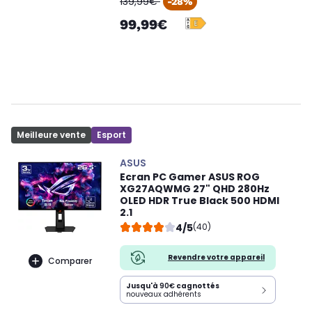
139,99€
-28%
99,99€
Meilleure vente
Esport
ASUS
Ecran PC Gamer ASUS ROG
XG27AQWMG 27" QHD 280Hz
OLED HDR True Black 500 HDMI
2.1
4/5
(40)
Revendre votre appareil
Comparer
Jusqu'à
90€
cagnottés
nouveaux adhérents