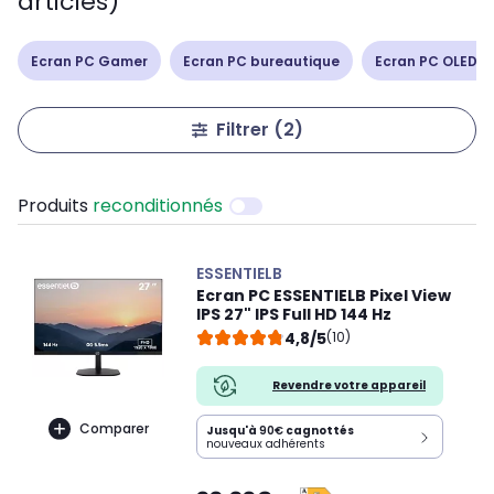
articles)
Ecran PC Gamer
Ecran PC bureautique
Ecran PC OLED /
Filtrer
(2)
Produits
reconditionnés
ESSENTIELB
Ecran PC ESSENTIELB Pixel View
IPS 27" IPS Full HD 144 Hz
4,8/5
(10)
Revendre votre appareil
Comparer
Jusqu'à
90€
cagnottés
nouveaux adhérents