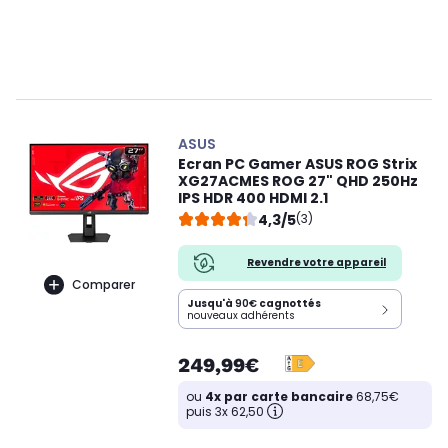
ASUS
Ecran PC Gamer ASUS ROG Strix
XG27ACMES ROG 27" QHD 250Hz
IPS HDR 400 HDMI 2.1
4,3/5
(3)
Revendre votre appareil
Comparer
Jusqu'à
90€
cagnottés
nouveaux adhérents
249,99€
ou
4x par carte bancaire
68,75€
puis 3x 62,50