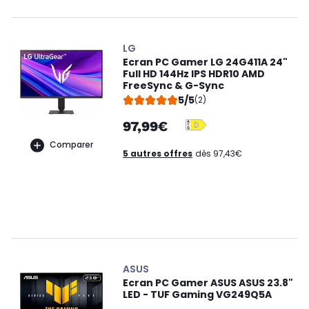
LG
Ecran PC Gamer LG 24G411A 24"
Full HD 144Hz IPS HDR10 AMD
FreeSync & G-Sync
5/5
(2)
97,99€
Comparer
5 autres offres
dès 97,43€
ASUS
Ecran PC Gamer ASUS ASUS 23.8"
LED - TUF Gaming VG249Q5A