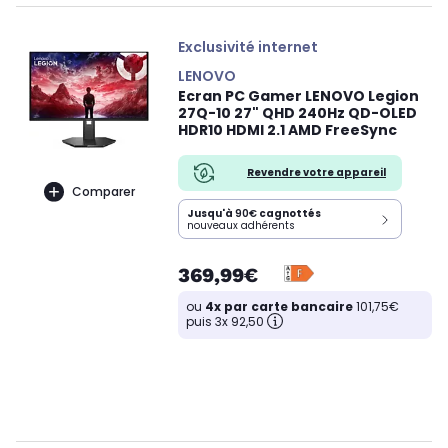
Exclusivité internet
LENOVO
Ecran PC Gamer LENOVO Legion
27Q-10 27" QHD 240Hz QD-OLED
HDR10 HDMI 2.1 AMD FreeSync
Revendre votre appareil
Comparer
Jusqu'à
90€
cagnottés
nouveaux adhérents
369,99€
ou
4x par carte bancaire
101,75€
puis 3x 92,50