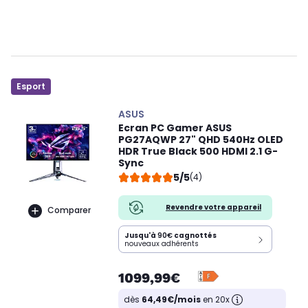
Esport
ASUS
Ecran PC Gamer ASUS
PG27AQWP 27" QHD 540Hz OLED
HDR True Black 500 HDMI 2.1 G-
Sync
5/5
(4)
Revendre votre appareil
Comparer
Jusqu'à
90€
cagnottés
nouveaux adhérents
1099,99€
dès
64,49€/mois
en 20x