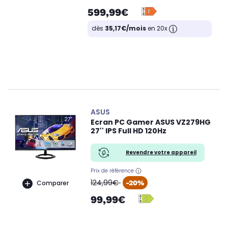
599,99€
dès
35,17€/mois
en 20x
ASUS
Ecran PC Gamer ASUS VZ279HG
27'' IPS Full HD 120Hz
Revendre votre appareil
Prix de référence
oldPrice
124,99€
-20%
Comparer
99,99€