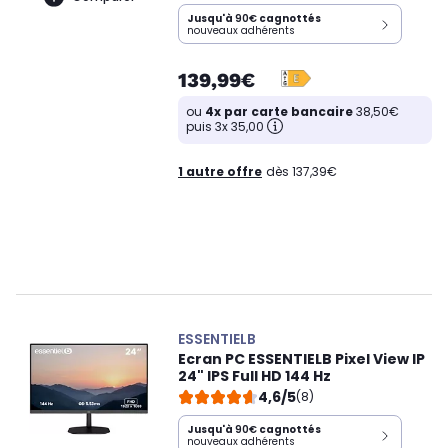
Jusqu'à
90€
cagnottés
nouveaux adhérents
139,99€
ou
4x par carte bancaire
38,50€
puis 3x 35,00
1 autre offre
dès 137,39€
ESSENTIELB
Ecran PC ESSENTIELB Pixel View IP
24" IPS Full HD 144 Hz
4,6/5
(8)
Jusqu'à
90€
cagnottés
nouveaux adhérents