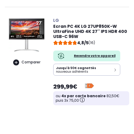
LG
Ecran PC 4K LG 27UP850K-W
UltraFine UHD 4K 27'' IPS HDR 400
USB-C 96W
4,8/5
(16)
Revendre votre appareil
Comparer
Jusqu'à
90€
cagnottés
nouveaux adhérents
299,99€
ou
4x par carte bancaire
82,50€
puis 3x 75,00