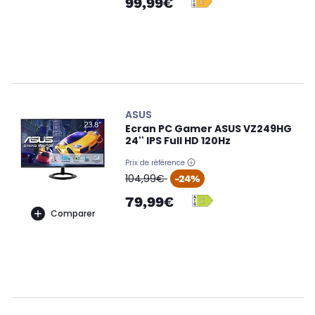
99,99€
ASUS
Ecran PC Gamer ASUS VZ249HG
24'' IPS Full HD 120Hz
Prix de référence
oldPrice
104,99€
-24%
79,99€
Comparer