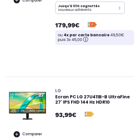
Comparer
Jusqu'à
90€
cagnottés
nouveaux adhérents
179,99€
ou
4x par carte bancaire
49,50€
puis 3x 45,00
LG
Ecran PC LG 27U411B-B UltraFine
27' IPS FHD 144 Hz HDR10
93,99€
Comparer