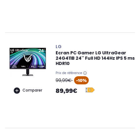
LG
Ecran PC Gamer LG UltraGear
24G411B 24'' Full HD 144Hz IPS 5 ms
HDR10
Prix de référence
oldPrice
99,99€
-10%
89,99€
Comparer