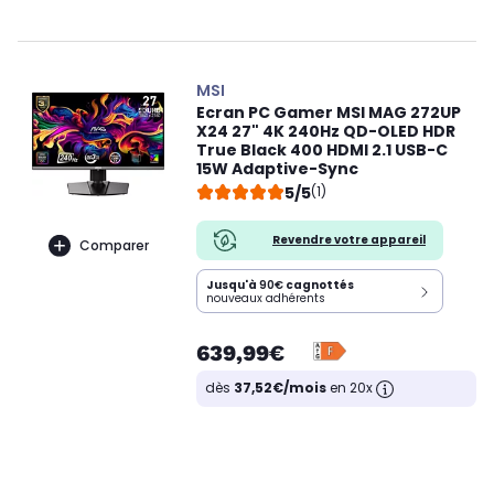
MSI
Ecran PC Gamer MSI MAG 272UP
X24 27" 4K 240Hz QD-OLED HDR
True Black 400 HDMI 2.1 USB-C
15W Adaptive-Sync
5/5
(1)
Revendre votre appareil
Comparer
Jusqu'à
90€
cagnottés
nouveaux adhérents
639,99€
dès
37,52€/mois
en 20x