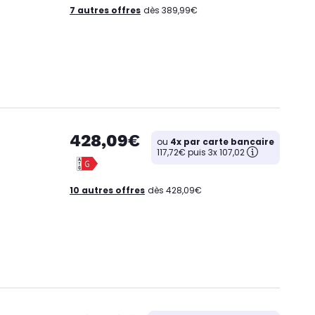
7 autres offres
dès 389,99€
428,09€
ou
4x par carte bancaire
117,72€ puis 3x 107,02
10 autres offres
dès 428,09€