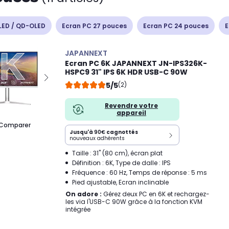
LED / QD-OLED
Ecran PC 27 pouces
Ecran PC 24 pouces
E
JAPANNEXT
Ecran PC 6K JAPANNEXT JN-IPS326K-
HSPC9 31" IPS 6K HDR USB-C 90W
5/5
(2)
Revendre votre
appareil
Comparer
Jusqu'à
90€
cagnottés
nouveaux adhérents
Taille : 31" (80 cm), écran plat
Définition : 6K, Type de dalle : IPS
Fréquence : 60 Hz, Temps de réponse : 5 ms
Pied ajustable, Ecran inclinable
On adore :
Gérez deux PC en 6K et rechargez-
les via l'USB-C 90W grâce à la fonction KVM
intégrée