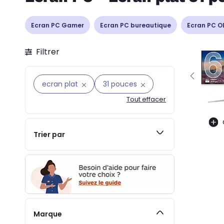
Ecran PC Gamer
Ecran PC bureautique
Ecran PC O
Filtrer
ecran plat
31 pouces
Tout effacer
Trier par
Marque