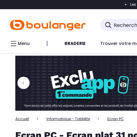
Les
Accéder directement à la navigation
Accéder directem
Accéder directement au chatbot
Menu
BRADERIE
Trouver votre m
Accueil
Informatique - Tablette
Ecran PC
Ecran PC - Ecran plat 31 p