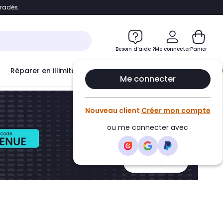
bradés.
ontenu
Accéder directement au pied de page
Besoin d'aide ?
Me connecter
Panier
Réparer en illimité avec
Le Club Infinity
Econ
Me connecter
Nouveau client
Créer mon compte
ou me connecter avec