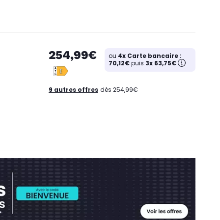
254,99€
ou
4x Carte bancaire :
70,12€
puis
3x 63,75€
9 autres offres
dès 254,99€