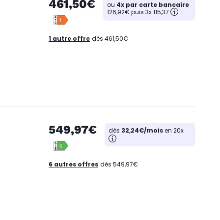
461,50€
ou
4x par carte bancaire
126,92€ puis 3x 115,37
1 autre offre
dès 461,50€
549,97€
dès
32,24€/mois
en 20x
6 autres offres
dès 549,97€