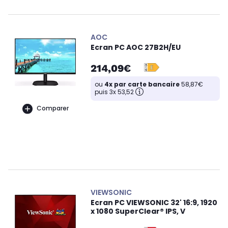
AOC
Ecran PC AOC 27B2H/EU
214,09€
ou
4x par carte bancaire
58,87€
puis 3x 53,52
Comparer
VIEWSONIC
Ecran PC VIEWSONIC 32' 16:9, 1920
x 1080 SuperClear® IPS, V