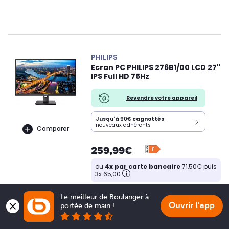
PHILIPS
Ecran PC PHILIPS 276B1/00 LCD 27''
IPS Full HD 75Hz
Revendre votre appareil
Jusqu'à
90€
cagnottés
nouveaux adhérents
Comparer
259,99€
ou
4x par carte bancaire
71,50€ puis
3x 65,00
Le meilleur de Boulanger à 
Ouvrir l'app
portée de main !