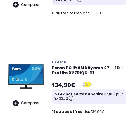
Comparer
3 autres offres
dès 131,03€
IIYAMA
Ecran PC IIYAMA iiyama 27" LED -
ProLite X2791QS-B1
134,90€
ou
4x par carte bancaire
37,10€ puis
3x 33,72
Comparer
11 autres offres
dès 134,90€