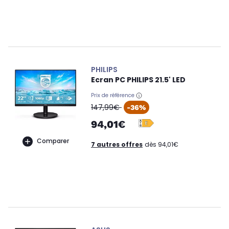
PHILIPS
Ecran PC PHILIPS 21.5' LED
Prix de référence
oldPrice
147,99€
-36%
94,01€
Comparer
7 autres offres
dès 94,01€