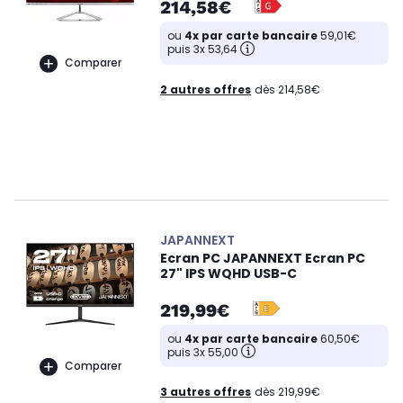
214,58€
ou
4x par carte bancaire
59,01€
puis 3x 53,64
Comparer
2 autres offres
dès 214,58€
JAPANNEXT
Ecran PC JAPANNEXT Ecran PC
27" IPS WQHD USB-C
219,99€
ou
4x par carte bancaire
60,50€
puis 3x 55,00
Comparer
3 autres offres
dès 219,99€