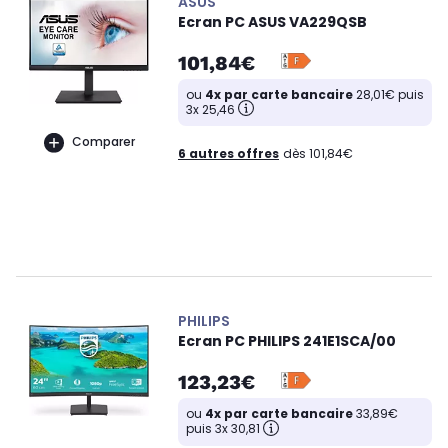
ASUS
Ecran PC ASUS VA229QSB
101,84€
ou
4x par carte bancaire
28,01€ puis
3x 25,46
Comparer
6 autres offres
dès 101,84€
PHILIPS
Ecran PC PHILIPS 241E1SCA/00
123,23€
ou
4x par carte bancaire
33,89€
puis 3x 30,81