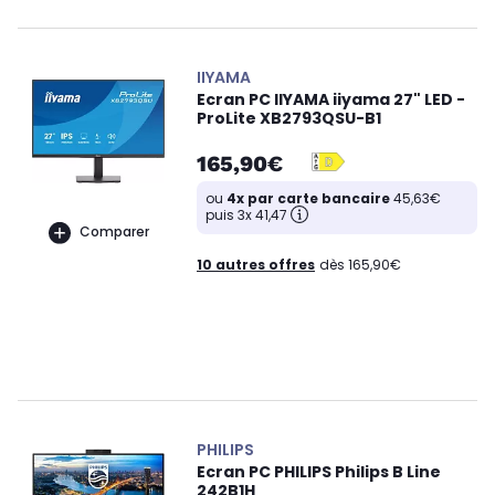
IIYAMA
Ecran PC IIYAMA iiyama 27" LED -
ProLite XB2793QSU-B1
165,90€
ou
4x par carte bancaire
45,63€
puis 3x 41,47
Comparer
10 autres offres
dès 165,90€
PHILIPS
Ecran PC PHILIPS Philips B Line
242B1H