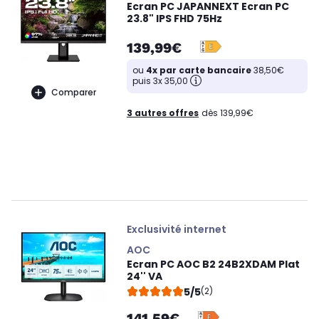
Ecran PC JAPANNEXT Ecran PC
23.8" IPS FHD 75Hz
139,99€
ou
4x par carte bancaire
38,50€
puis 3x 35,00
Comparer
3 autres offres
dès 139,99€
Exclusivité internet
AOC
Ecran PC AOC B2 24B2XDAM Plat
24'' VA
5/5
(2)
141,59€