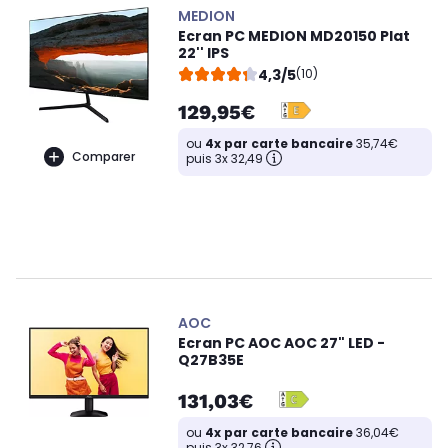
MEDION
Ecran PC MEDION MD20150 Plat
22'' IPS
4,3/5
(10)
129,95€
ou
4x par carte bancaire
35,74€
Comparer
puis 3x 32,49
AOC
Ecran PC AOC AOC 27" LED -
Q27B35E
131,03€
ou
4x par carte bancaire
36,04€
puis 3x 32,76