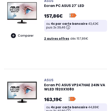
ASUS
Ecran PC ASUS 27' LED
157,86€
ou
4x par carte bancaire
43,42€
puis 3x 39,46
Comparer
2 autres offres
dès 157,86€
ASUS
Ecran PC ASUS VP247HAE 24IN VA
WLED 1920X1080
163,19€
ou
4x par carte bancaire
44,88€
puis 3x 40,80