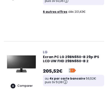
puis 3x 50,36
6 autres offres
dès 201,43€
LG
Ecran PC LG 29BN650-B 29p IPS
LCD UW FHD 29BN650-B 2
205,52€
ou
4x par carte bancaire
56,52€
puis 3x 51,38
Comparer