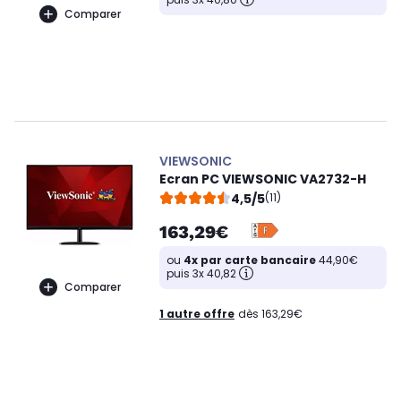
Comparer
VIEWSONIC
Ecran PC VIEWSONIC VA2732-H
4,5/5
(11)
163,29€
ou
4x par carte bancaire
44,90€
puis 3x 40,82
Comparer
1 autre offre
dès 163,29€