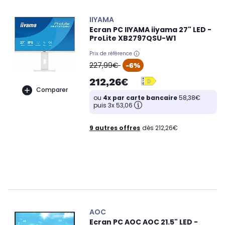
IIYAMA
Ecran PC IIYAMA iiyama 27" LED -
ProLite XB2797QSU-W1
Prix de référence
oldPrice
227,99€
-6%
212,26€
Comparer
ou
4x par carte bancaire
58,38€
puis 3x 53,06
9 autres offres
dès 212,26€
AOC
Ecran PC AOC AOC 21.5" LED -