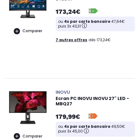
173,24€
ou
4x par carte bancaire
47,64€
puis 3x 43,31
Comparer
7 autres offres
dès 173,24€
INOVU
Ecran PC INOVU INOVU 27" LED -
MBQ27
179,99€
ou
4x par carte bancaire
49,50€
puis 3x 45,00
Comparer