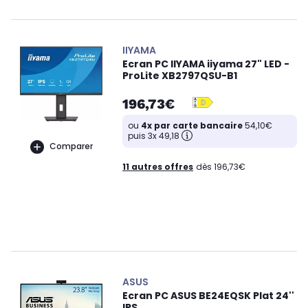
IIYAMA
Ecran PC IIYAMA iiyama 27" LED -
ProLite XB2797QSU-B1
196,73€
ou
4x par carte bancaire
54,10€
puis 3x 49,18
Comparer
11 autres offres
dès 196,73€
ASUS
Ecran PC ASUS BE24EQSK Plat 24''
IPS