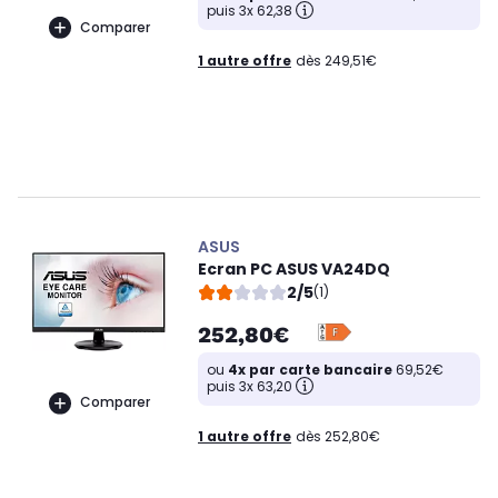
puis 3x 62,38
Comparer
1 autre offre
dès 249,51€
ASUS
Ecran PC ASUS VA24DQ
2/5
(1)
252,80€
ou
4x par carte bancaire
69,52€
puis 3x 63,20
Comparer
1 autre offre
dès 252,80€