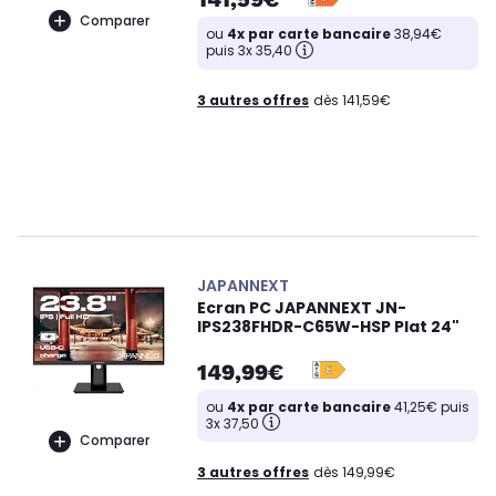
Comparer
ou
4x par carte bancaire
38,94€
puis 3x 35,40
3 autres offres
dès 141,59€
JAPANNEXT
Ecran PC JAPANNEXT JN-
IPS238FHDR-C65W-HSP Plat 24"
149,99€
ou
4x par carte bancaire
41,25€ puis
3x 37,50
Comparer
3 autres offres
dès 149,99€