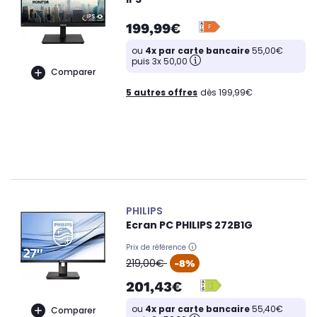
199,99€
ou
4x par carte bancaire
55,00€
puis 3x 50,00
Comparer
5 autres offres
dès 199,99€
PHILIPS
Ecran PC PHILIPS 272B1G
Prix de référence
oldPrice
219,00€
-8%
201,43€
ou
4x par carte bancaire
55,40€
Comparer