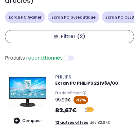
articles)
Ecran PC Gamer
Ecran PC bureautique
Ecran PC OLED /
Filtrer
(2)
Produits
reconditionnés
PHILIPS
Ecran PC PHILIPS 221V8A/00
Prix de référence
oldPrice
99,99€
-17%
82,67€
Comparer
12 autres offres
dès 82,67€