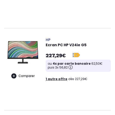
HP
Ecran PC HP V24ie G5
227,29€
ou
4x par carte bancaire
62,50€
puis 3x 56,82
Comparer
1 autre offre
dès 227,29€