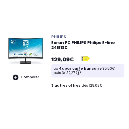
PHILIPS
Ecran PC PHILIPS Philips E-line
241E1SC
129,09€
ou
4x par carte bancaire
35,50€
puis 3x 32,27
Comparer
3 autres offres
dès 129,09€