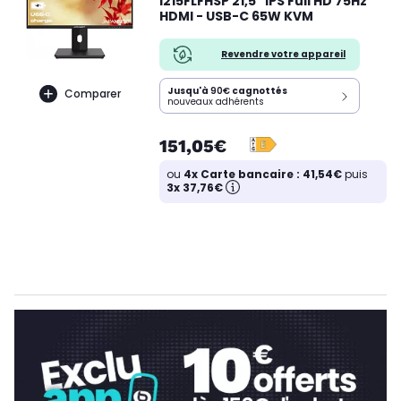
i215FLFHSP 21,5" IPS Full HD 75Hz
HDMI - USB-C 65W KVM
Revendre votre appareil
Jusqu'à
90€
cagnottés
Comparer
nouveaux adhérents
151,05€
ou
4x Carte bancaire : 41,54€
puis
3x 37,76€