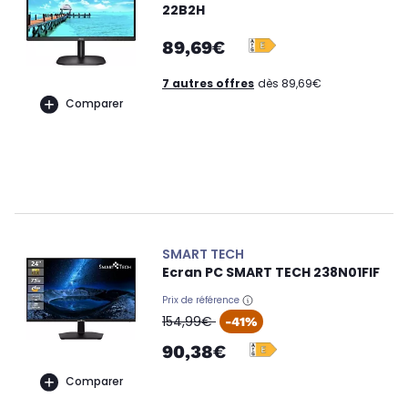
22B2H
89,69€
7 autres offres
dès 89,69€
Comparer
SMART TECH
Ecran PC SMART TECH 238N01FIF
Prix de référence
oldPrice
154,99€
-41%
90,38€
Comparer