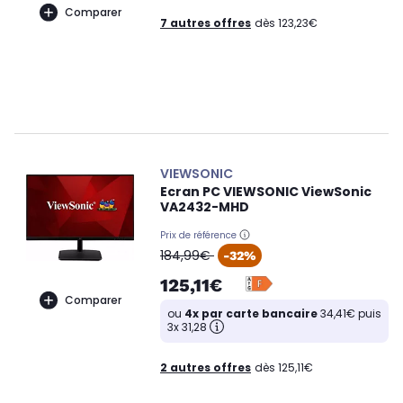
Comparer
7 autres offres
dès 123,23€
VIEWSONIC
Ecran PC VIEWSONIC ViewSonic
VA2432-MHD
Prix de référence
oldPrice
184,99€
-32%
125,11€
Comparer
ou
4x par carte bancaire
34,41€ puis
3x 31,28
2 autres offres
dès 125,11€