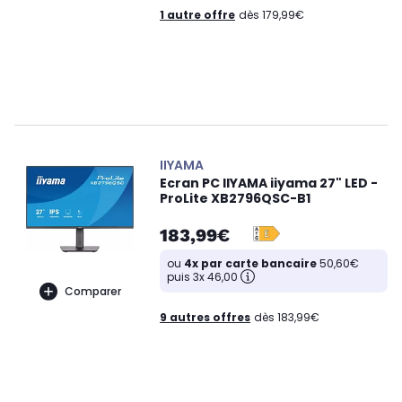
1 autre offre
dès 179,99€
IIYAMA
Ecran PC IIYAMA iiyama 27" LED -
ProLite XB2796QSC-B1
183,99€
ou
4x par carte bancaire
50,60€
puis 3x 46,00
Comparer
9 autres offres
dès 183,99€