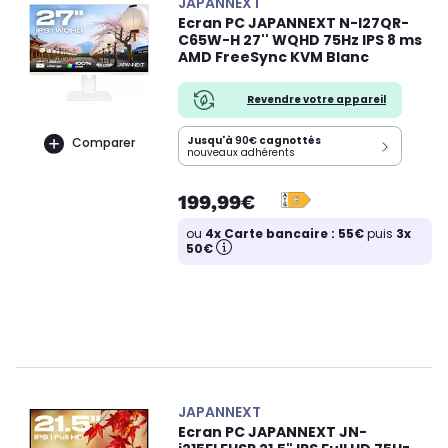
JAPANNEXT
Ecran PC JAPANNEXT N-I27QR-
C65W-H 27'' WQHD 75Hz IPS 8 ms
AMD FreeSync KVM Blanc
Revendre votre appareil
Jusqu'à
90€
cagnottés
Comparer
nouveaux adhérents
199,99€
ou
4x Carte bancaire : 55€
puis
3x
50€
JAPANNEXT
Ecran PC JAPANNEXT JN-