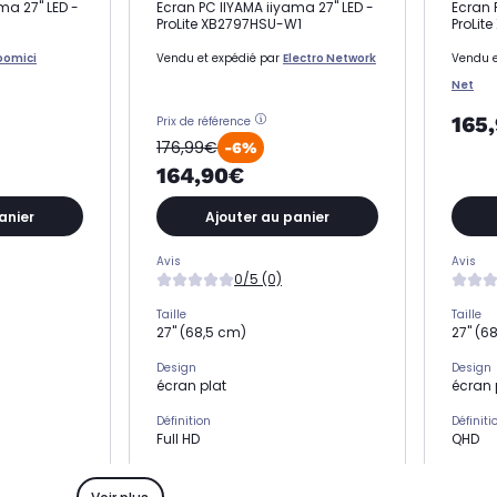
ma 27" LED -
Ecran PC IIYAMA iiyama 27" LED -
Ecran 
ProLite XB2797HSU-W1
ProLit
oomici
Vendu et expédié par
Electro Network
Vendu e
Net
165
Prix de référence
176,99€
-6%
164,90€
anier
Ajouter au panier
Avis
Avis
0/5 (0)
Taille
Taille
27" (68,5 cm)
27" (6
Design
Design
écran plat
écran 
Définition
Définiti
Full HD
QHD
Type de dalle
Type de
IPS
IPS