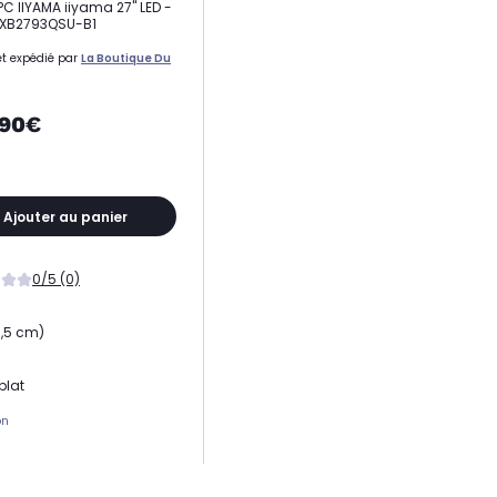
PC IIYAMA iiyama 27" LED -
e XB2793QSU-B1
t expédié par
La Boutique Du
,90€
Ajouter au panier
0/5 (0)
8,5 cm)
plat
on
 dalle