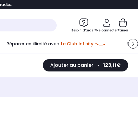
bradés.
e
Accéder directement au chatbot
Besoin d'aide ?
Me connecter
Panier
Réparer en illimité avec
Le Club Infinity
Econ
Ajouter au panier
•
123,11€