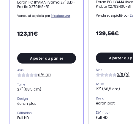
Ecran PC IIYAMA iiya
Ecran PC IIYAMA iiyama 27" LED -
ProLite X2793HSU-B1
ProLite X2791HS-B1
Vendu et expédié par
Z
Vendu et expédié par
1foDiscount
129,56€
123,11€
Ajouter au p
Ajouter au panier
Avis
Avis
0/5 (0)
0/5 (0)
Taille
Taille
27" (68,5 cm)
27" (68,5 cm)
Design
Design
écran plat
écran plat
Définition
Définition
Full HD
Full HD
Type de dalle
Type de dalle
IPS
IPS