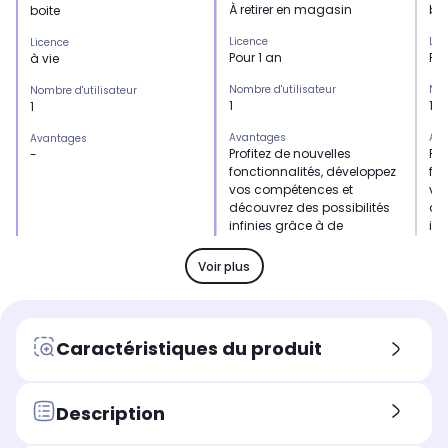
À retirer en magasin
boi
boite
Licence
Lic
Licence
Pour 1 an
Pou
à vie
Nombre d'utilisateur
Nom
Nombre d'utilisateur
1
1
1
Avantages
Ava
Avantages
Profitez de nouvelles
Pro
-
fonctionnalités, développez
fon
vos compétences et
vo
découvrez des possibilités
déc
infinies grâce à de
inf
nouvelles fonctionnalités
nou
basées sur l'IA
bas
Voir plus
Caractéristiques du produit
Description