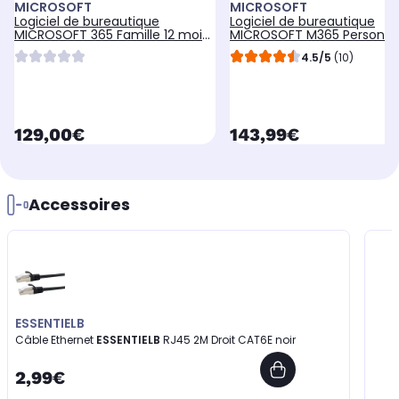
MICROSOFT
MICROSOFT
Logiciel de bureautique
Logiciel de bureautique
MICROSOFT 365 Famille 12 mois
MICROSOFT M365 Personne
2025
avec IA Copilot
4.5/5
(10)
currentPrice
currentPrice
129,00€
143,99€
Accessoires
ESSENTIELB
Câble Ethernet
ESSENTIELB
RJ45 2M Droit CAT6E noir
2,99€