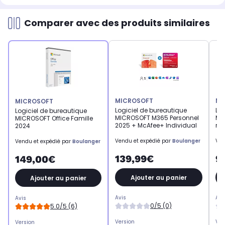
Comparer avec des produits similaires
MICROSOFT
MI
MICROSOFT
Logiciel de bureautique
Log
Logiciel de bureautique
MICROSOFT M365 Personnel
MI
MICROSOFT Office Famille
2025 + McAfee+ Individual
mo
2024
Vendu et expédié par
Boulanger
Ven
Vendu et expédié par
Boulanger
139,99€
9
149,00€
Ajouter au panier
Ajouter au panier
Avis
Avi
Avis
0/5 (0)
5.0/5 (6)
Version
Ver
Version