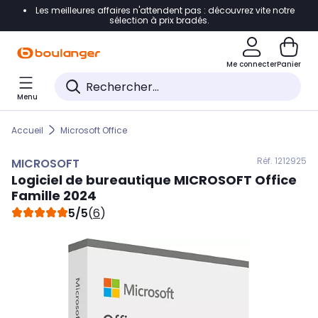
Les meilleures affaires n'attendent pas : découvrez vite notre
Accéder directement à la navigation
sélection à prix bradés.
Accéder directement au contenu
Me connecter
Panier
Accéder directement au pied de page
Menu
Accéder directement au chatbot
Accueil
Microsoft Office
Réf. 121
2925
MICROSOFT
Logiciel de bureautique
MICROSOFT
Office
Famille 2024
5/5
(
6
)