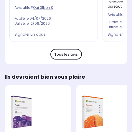
Initialement 
bureautique 
Avis utile ?
Oui
0
|
Non
0
Avis utile ?
Oui
Publié le
04/07/2026
Publié le
10/0
Utilisé le
12/06/2026
Utilisé le
06/0
Signaler un abus
Signaler un 
Tous les avis
Ils devraient bien vous plaire