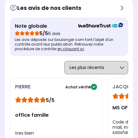
Les avis de nos clients
Note globale
5/5
6 avis
Les avis déposés sur boulanger.com font l'objet d'un
contrôle avant leur publication. Retrouvez notre
procédure de contrôle
en cliquant ici
.
PIERRE
JACQUES
Achat vérifié
5/5
MS OFFIC
office famille
Code du log
mail, install
satisfaite d
tres bien