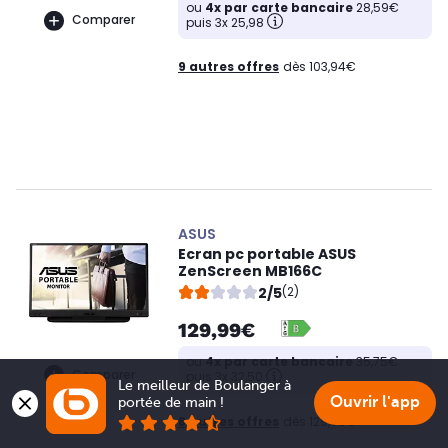
ou
4x par carte bancaire
28,59€
Comparer
puis 3x 25,98
9 autres offres
dès 103,94€
ASUS
Ecran pc portable ASUS
ZenScreen MB166C
2/5
(2)
129,99€
ou
4x par carte bancaire
35,75€
Comparer
puis 3x 32,50
Le meilleur de Boulanger à 
Ouvrir l'app
portée de main !
8 autres offres
dès 129,99€