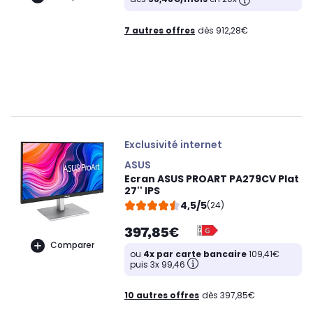
7 autres offres
dès 912,28€
Exclusivité internet
ASUS
Ecran ASUS PROART PA279CV Plat
27'' IPS
4,5/5
(24)
397,85€
Comparer
ou
4x par carte bancaire
109,41€
puis 3x 99,46
10 autres offres
dès 397,85€