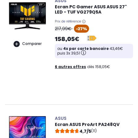
ASUS
Ecran PC Gamer ASUS ASUS 27"
LED - TUF VG279Q5A
Prix de référence
oldPrice
217,99€
-27%
158,05€
Comparer
ou
4x par carte bancaire
43,46€
puis 3x 39,51
6 autres offres
dès 158,05€
ASUS
Ecran ASUS ProArt PA248QV
4,7/5
(11)