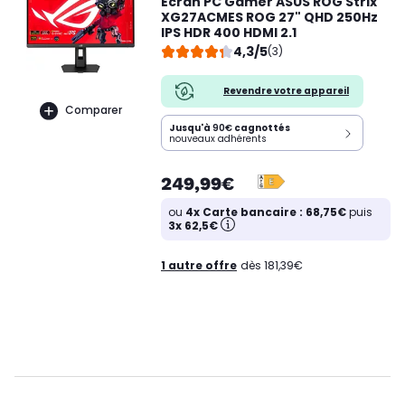
Ecran PC Gamer ASUS ROG Strix
XG27ACMES ROG 27" QHD 250Hz
IPS HDR 400 HDMI 2.1
4,3/5
(3)
Revendre votre appareil
Comparer
Jusqu'à
90€
cagnottés
nouveaux adhérents
249,99€
ou
4x Carte bancaire : 68,75€
puis
3x 62,5€
1 autre offre
dès 181,39€