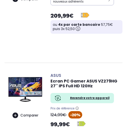
nouveaux adhérents
209,99€
ou
4x par carte bancaire
57,75€
puis 3x 52,50
ASUS
Ecran PC Gamer ASUS VZ279HG
27'' IPS Full HD 120Hz
Revendre votre appareil
Prix de référence
oldPrice
124,99€
-20%
Comparer
99,99€