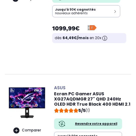
Jusqu'à
90€
cagnottés
nouveaux adhérents
1099,99€
dès
64,49€/mois
en 20x
ASUS
Ecran PC Gamer ASUS
XG27AQDMGR 27" QHD 240Hz
OLED HDR True Black 400 HDMI 2.1
5/5
(1)
Revendre votre appareil
Comparer