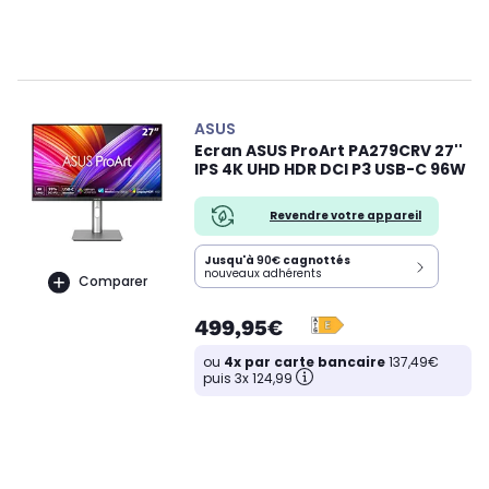
ASUS
Ecran ASUS ProArt PA279CRV 27''
IPS 4K UHD HDR DCI P3 USB-C 96W
Revendre votre appareil
Jusqu'à
90€
cagnottés
nouveaux adhérents
Comparer
499,95€
ou
4x par carte bancaire
137,49€
puis 3x 124,99