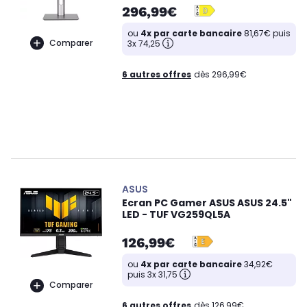
296,99€
ou
4x par carte bancaire
81,67€ puis
Comparer
3x 74,25
6 autres offres
dès 296,99€
ASUS
Ecran PC Gamer ASUS ASUS 24.5"
LED - TUF VG259QL5A
126,99€
ou
4x par carte bancaire
34,92€
puis 3x 31,75
Comparer
6 autres offres
dès 126,99€