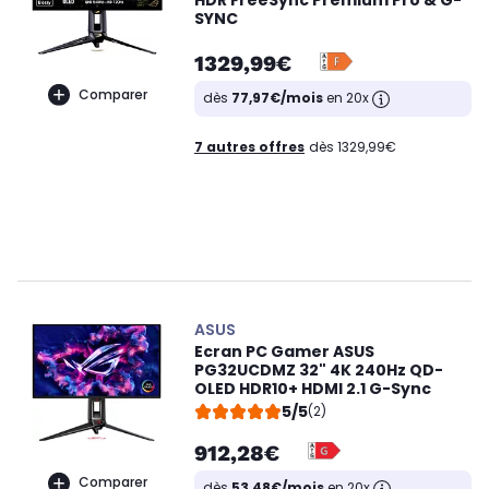
HDR FreeSync Premium Pro & G-
SYNC
1329,99€
Comparer
dès
77,97€/mois
en 20x
7 autres offres
dès 1329,99€
ASUS
Ecran PC Gamer ASUS
PG32UCDMZ 32" 4K 240Hz QD-
OLED HDR10+ HDMI 2.1 G-Sync
5/5
(2)
912,28€
Comparer
dès
53,48€/mois
en 20x