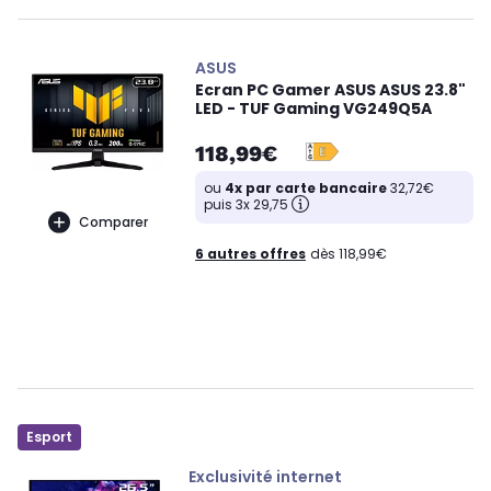
ASUS
Ecran PC Gamer ASUS ASUS 23.8"
LED - TUF Gaming VG249Q5A
118,99€
ou
4x par carte bancaire
32,72€
puis 3x 29,75
Comparer
6 autres offres
dès 118,99€
Esport
Exclusivité internet