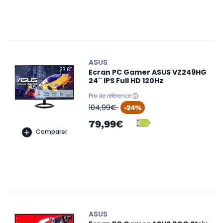
ASUS
Ecran PC Gamer ASUS VZ249HG
24'' IPS Full HD 120Hz
Prix de référence
oldPrice
104,99€
-24%
79,99€
Comparer
ASUS