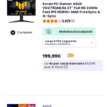
Ecran PC Gamer ASUS
VG279QML5A 27" Full HD 240Hz
Fast IPS HDR10+ AMD FreeSync &
G-Sync
3,8/5
(6)
Revendre votre appareil
Comparer
Jusqu'à
90€
cagnottés
nouveaux adhérents
199,99€
ou
4x par carte bancaire
55,00€
puis 3x 50,00
ASUS