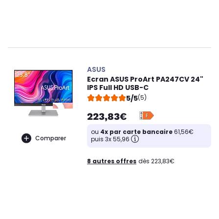
ASUS
Ecran ASUS ProArt PA247CV 24"
IPS Full HD USB-C
5/5
(5)
223,83€
ou
4x par carte bancaire
61,56€
Comparer
puis 3x 55,96
8 autres offres
dès 223,83€