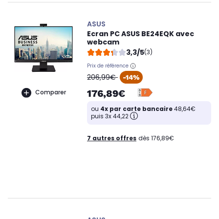
ASUS
Ecran PC ASUS BE24EQK avec
webcam
3,3/5
(3)
Prix de référence
oldPrice
206,99€
-14%
176,89€
Comparer
ou
4x par carte bancaire
48,64€
puis 3x 44,22
7 autres offres
dès 176,89€