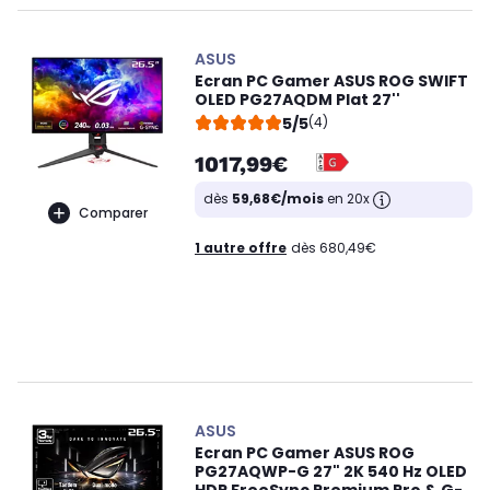
ASUS
Ecran PC Gamer ASUS ROG SWIFT
OLED PG27AQDM Plat 27''
5/5
(4)
1017,99€
dès
59,68€/mois
en 20x
Comparer
1 autre offre
dès 680,49€
ASUS
Ecran PC Gamer ASUS ROG
PG27AQWP-G 27" 2K 540 Hz OLED