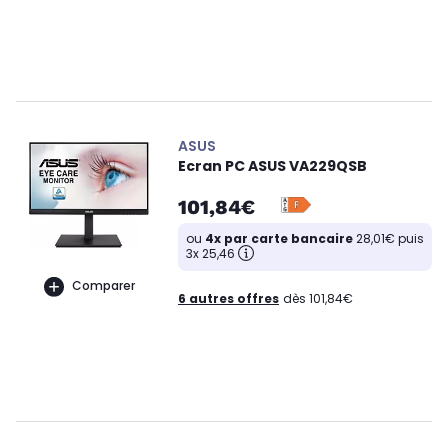
ASUS
Ecran PC ASUS VA229QSB
101,84€
ou
4x par carte bancaire
28,01€ puis
3x 25,46
Comparer
6 autres offres
dès 101,84€