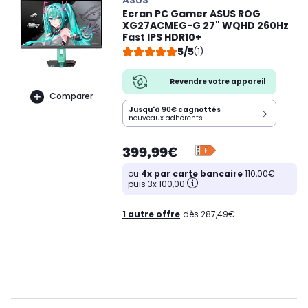
Ecran PC Gamer ASUS ROG
XG27ACMEG-G 27" WQHD 260Hz
Fast IPS HDR10+
5/5
(1)
Revendre votre appareil
Comparer
Jusqu'à
90€
cagnottés
nouveaux adhérents
399,99€
ou
4x par carte bancaire
110,00€
puis 3x 100,00
1 autre offre
dès 287,49€