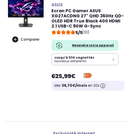
ASUS
Ecran PC Gamer ASUS
XG27ACDNG 27" QHD 360Hz QD-
OLED HDR True Black 400 HDMI
2.1 USB-C 90W G-Sync
5/5
(10)
Comparer
Revendre votre appareil
Jusqu'à
90€
cagnottés
nouveaux adhérents
625,99€
dès
36,70€/mois
en 20x
Exclusivité internet