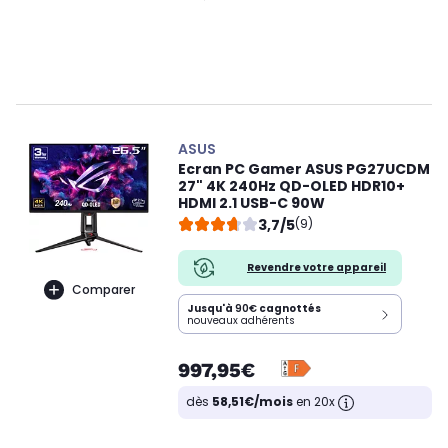
ASUS
Ecran PC Gamer ASUS PG27UCDM
27" 4K 240Hz QD-OLED HDR10+
HDMI 2.1 USB-C 90W
3,7/5
(9)
Revendre votre appareil
Comparer
Jusqu'à
90€
cagnottés
nouveaux adhérents
997,95€
dès
58,51€/mois
en 20x