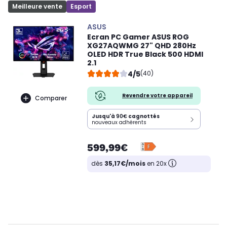
Meilleure vente
Esport
ASUS
Ecran PC Gamer ASUS ROG
XG27AQWMG 27" QHD 280Hz
OLED HDR True Black 500 HDMI
2.1
4/5
(40)
Revendre votre appareil
Comparer
Jusqu'à
90€
cagnottés
nouveaux adhérents
599,99€
dès
35,17€/mois
en 20x