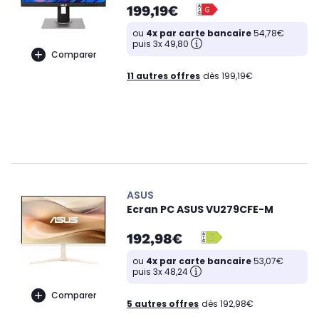
199,19€
ou
4x par carte bancaire
54,78€
puis 3x 49,80
Comparer
11 autres offres
dès 199,19€
ASUS
Ecran PC ASUS VU279CFE-M
192,98€
ou
4x par carte bancaire
53,07€
puis 3x 48,24
Comparer
5 autres offres
dès 192,98€