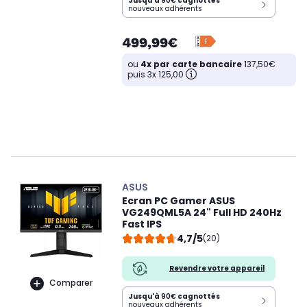
Jusqu'à
90€
cagnottés
nouveaux adhérents
499,99€
ou
4x par carte bancaire
137,50€
puis 3x 125,00
ASUS
Ecran PC Gamer ASUS
VG249QML5A 24" Full HD 240Hz
Fast IPS
4,7/5
(20)
Revendre votre appareil
Comparer
Jusqu'à
90€
cagnottés
nouveaux adhérents