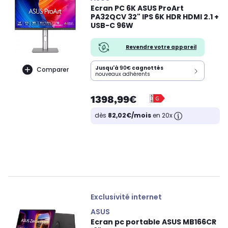
Ecran PC 6K ASUS ProArt
PA32QCV 32" IPS 6K HDR HDMI 2.1 +
USB-C 96W
Revendre votre appareil
Jusqu'à
90€
cagnottés
Comparer
nouveaux adhérents
1398,99€
dès
82,02€/mois
en 20x
Exclusivité internet
ASUS
Ecran pc portable ASUS MB166CR