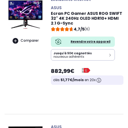
ASUS
Ecran PC Gamer ASUS ROG SWIFT
32" 4K 240Hz OLED HDR10+ HDMI
2.1 G-Sync
4,7/5
(6)
Comparer
Revendre votre appareil
Jusqu'à
90€
cagnottés
nouveaux adhérents
882,99€
dès
51,77€/mois
en 20x
ASUS