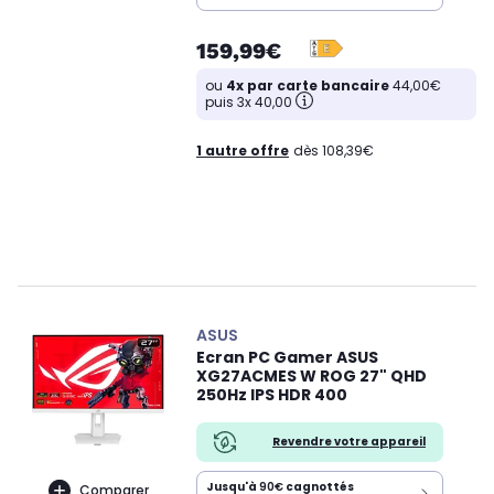
159,99€
ou
4x par carte bancaire
44,00€
puis 3x 40,00
1 autre offre
dès 108,39€
ASUS
Ecran PC Gamer ASUS
XG27ACMES W ROG 27" QHD
250Hz IPS HDR 400
Revendre votre appareil
Jusqu'à
90€
cagnottés
Comparer