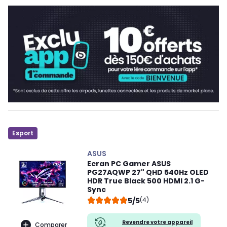
Esport
ASUS
Ecran PC Gamer ASUS
PG27AQWP 27" QHD 540Hz OLED
HDR True Black 500 HDMI 2.1 G-
Sync
5/5
(4)
Revendre votre appareil
Comparer