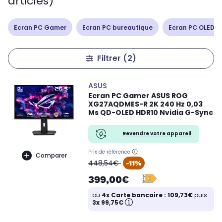
articles)
Ecran PC Gamer
Ecran PC bureautique
Ecran PC OLED /
Filtrer
(2)
ASUS
Ecran PC Gamer ASUS ROG
XG27AQDMES-R 2K 240 Hz 0,03
Ms QD-OLED HDR10 Nvidia G-Sync
Revendre votre appareil
Prix de référence
Comparer
oldPrice
448,54€
-11%
399,00€
ou
4x Carte bancaire : 109,73€
puis
3x 99,75€