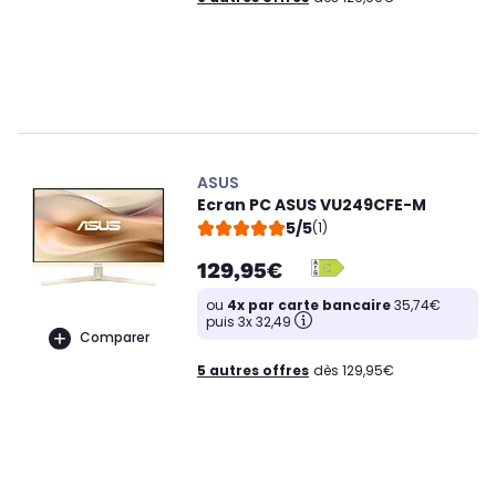
ASUS
Ecran PC ASUS VU249CFE-M
5/5
(1)
129,95€
ou
4x par carte bancaire
35,74€
puis 3x 32,49
Comparer
5 autres offres
dès 129,95€