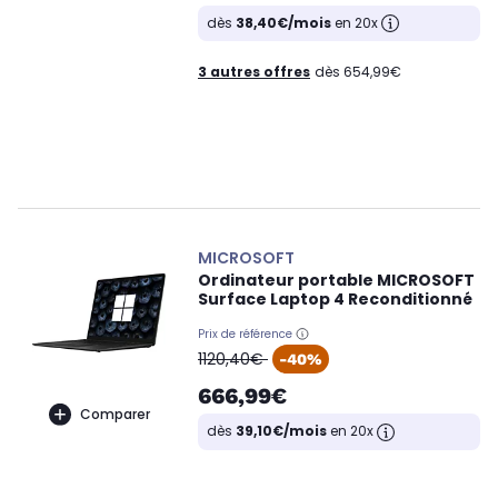
dès
38,40€/mois
en 20x
3 autres offres
dès 654,99€
MICROSOFT
Ordinateur portable MICROSOFT
Surface Laptop 4 Reconditionné
Prix de référence
oldPrice
1120,40€
-40%
666,99€
Comparer
dès
39,10€/mois
en 20x