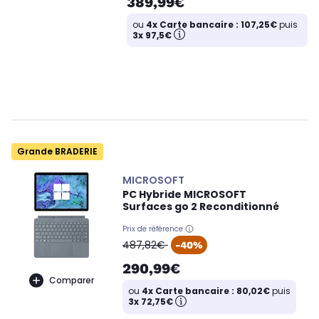
389,99€
ou
4x Carte bancaire : 107,25€
puis
3x 97,5€
Grande BRADERIE
MICROSOFT
PC Hybride MICROSOFT
Surfaces go 2 Reconditionné
Prix de référence
oldPrice
487,82€
-40%
290,99€
Comparer
ou
4x Carte bancaire : 80,02€
puis
3x 72,75€