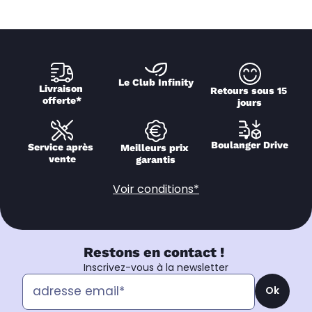
Le Club Infinity
Livraison 
Retours sous 15 
offerte*
jours
Boulanger Drive
Service après 
Meilleurs prix 
vente
garantis
Voir conditions*
Restons en contact !
Inscrivez-vous à la newsletter
Ok