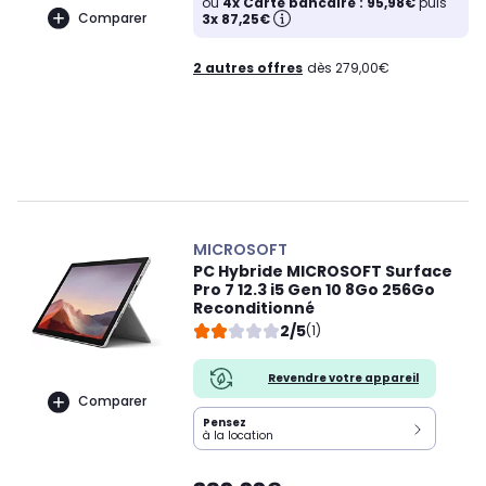
ou
4x Carte bancaire : 95,98€
puis
Comparer
3x 87,25€
2 autres offres
dès 279,00€
MICROSOFT
PC Hybride MICROSOFT Surface
Pro 7 12.3 i5 Gen 10 8Go 256Go
Reconditionné
2/5
(1)
Revendre votre appareil
Comparer
Pensez
à la location