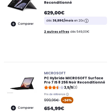
Reconditionné
629,00€
dès
36,88€/mois
en 20x
Comparer
2 autres offres
dès 549,00€
MICROSOFT
PC Hybride MICROSOFT Surface
Pro 7 I5 8 256 Noir Reconditionné
3,5/5
(2)
Prix de référence
oldPrice
999,96€
-34%
654,99€
Comparer