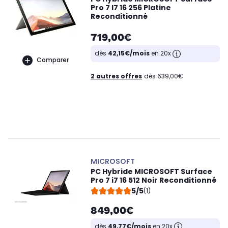
Pro 7 I7 16 256 Platine
Reconditionné
719,00€
dès
42,15€/mois
en 20x
Comparer
2 autres offres
dès 639,00€
MICROSOFT
PC Hybride MICROSOFT Surface
Pro 7 i7 16 512 Noir Reconditionné
5/5
(1)
849,00€
dès
49,77€/mois
en 20x