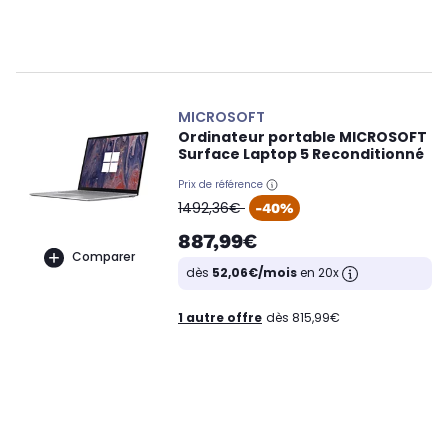
MICROSOFT
Ordinateur portable MICROSOFT
Surface Laptop 5 Reconditionné
Prix de référence
oldPrice
1492,36€
-40%
887,99€
Comparer
dès
52,06€/mois
en 20x
1 autre offre
dès 815,99€