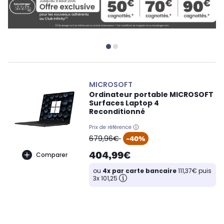
MICROSOFT
Ordinateur portable MICROSOFT
Surfaces Laptop 4
Reconditionné
Prix de référence
oldPrice
679,96€
-40%
404,99€
Comparer
ou
4x par carte bancaire
111,37€ puis
3x 101,25