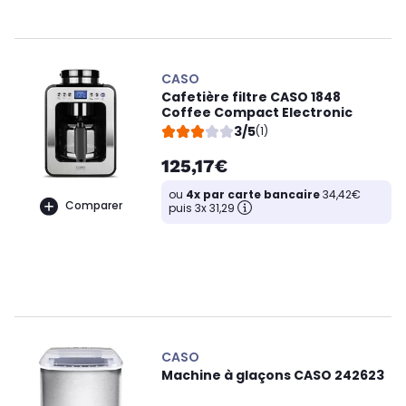
CASO
Cafetière filtre CASO 1848
Coffee Compact Electronic
3/5
(1)
125,17€
ou
4x par carte bancaire
34,42€
Comparer
puis 3x 31,29
CASO
Machine à glaçons CASO 242623