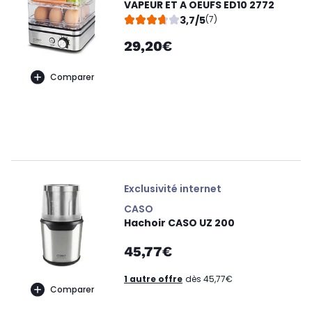
VAPEUR ET A OEUFS ED10 2772
3,7/5
(7)
29,20€
Comparer
Exclusivité internet
CASO
Hachoir CASO UZ 200
45,77€
1 autre offre
dès 45,77€
Comparer