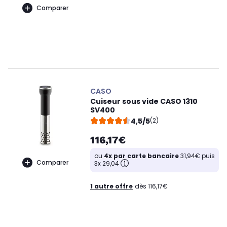
Comparer
CASO
Cuiseur sous vide CASO 1310
SV400
4,5/5
(2)
116,17€
ou
4x par carte bancaire
31,94€ puis
Comparer
3x 29,04
1 autre offre
dès 116,17€