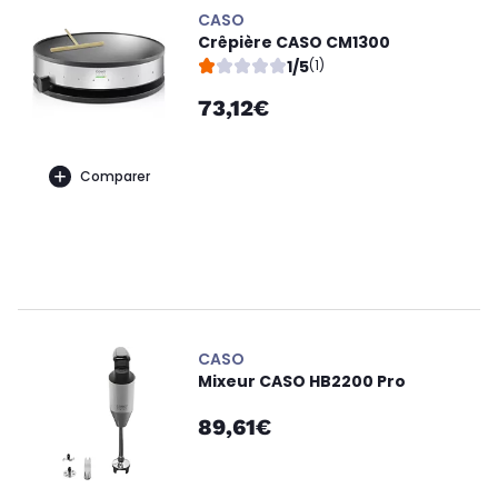
CASO
Crêpière CASO CM1300
1/5
(1)
73,12€
Comparer
CASO
Mixeur CASO HB2200 Pro
89,61€