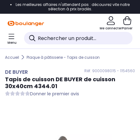
Les meilleures affaires n'attendent pas : découvrez vite notre
Accéder directement à la navigation
sélection à prix bradés.
Accéder directement au contenu
Me connecter
Panier
Accéder directement au pied de page
Menu
Accéder directement au chatbot
Accueil
Plaque à pâtisserie - Tapis de cuisson
Réf. 900
0098015 - 1154560
DE BUYER
Tapis de cuisson
DE BUYER
de cuisson
30x40cm 4344.01
Donner le premier avis