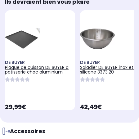
Ils devraient bien vous plaire
DE BUYER
DE BUYER
Plaque de cuisson DE BUYER a
Saladier DE BUYER inox et f
patisserie choc aluminium
silicone 3373.20
currentPrice
currentPrice
29,99€
42,49€
Accessoires