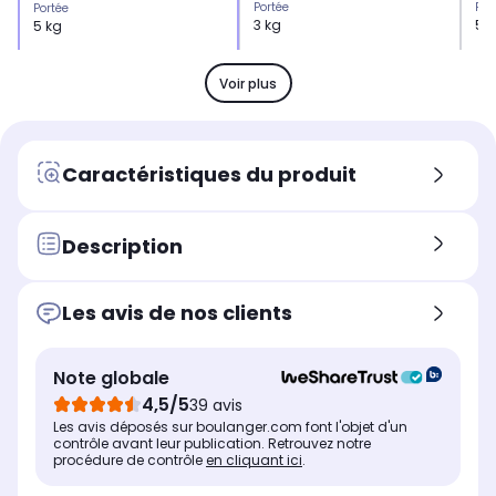
Portée
Por
Portée
3 kg
5 
5 kg
Graduation
Gra
Graduation
1,00 g
1,0
20,00 g
Voir plus
Suspension murale
Sus
Suspension murale
Non
No
Non
Conversion des liquides
Con
Conversion des liquides
Caractéristiques du produit
Oui
Ou
Non
Tare
Tar
Tare
Oui
Ou
Manuelle
Description
Ecran
Ecr
Ecran
LCD
LC
Aiguille
Les avis de nos clients
Note globale
4,5/5
39 avis
Les avis déposés sur boulanger.com font l'objet d'un
contrôle avant leur publication. Retrouvez notre
procédure de contrôle
en cliquant ici
.