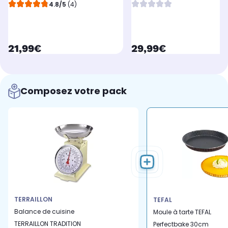
4.8/5
(4)
currentPrice
currentPrice
21,99€
29,99€
Composez votre pack
TERRAILLON
TEFAL
Balance de cuisine
Moule à tarte TEFAL
TERRAILLON TRADITION
Perfectbake 30cm