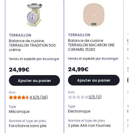
TERRAILLON
TE
TERRAILLON
Balance de cuisine
Ba
Balance de cuisine
TERRAILLON MACARON ONE
TE
TERRAILLON TRADITION 500
CARAMEL 15282
GL
crème
Vendu et expédié par
Boulanger
Ven
Vendu et expédié par
Boulanger
24,99€
2
24,99€
Ajouter au panier
Ajouter au panier
Avis
Avi
Avis
0/5 (0)
4.5/5 (39)
Type
Typ
Type
Electronique
Ele
Mécanique
Nombre et type de piles
Nom
Nombre et type de piles
2 piles AAA non fournies
2 p
Fonctionne sans pile