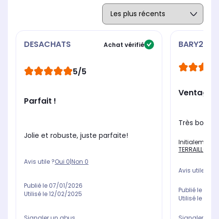
DESACHATS
BARY2720
Achat vérifié
5/5
Ventage !!
Parfait !
Très bon prod
Jolie et robuste, juste parfaite!
Initialement 
TERRAILLON T
Avis utile ?
Oui
0
|
Non
0
Avis utile ?
Oui
Publié le
07/01/2026
Publié le
27/11
Utilisé le
12/02/2025
Utilisé le
06/1
Signaler un 
Signaler un abus