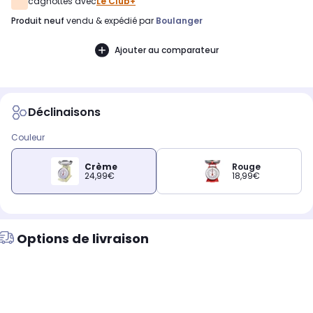
cagnottés avec
Le Club+
produit neuf
vendu & expédié par
Boulanger
Ajouter au comparateur
Déclinaisons
Couleur
Crème
Rouge
24,99€
18,99€
Options de livraison