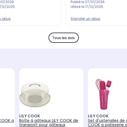
/01/2026
Publié le
07/01/2026
/12/2025
Utilisé le
17/12/2025
n abus
Signaler un abus
Tous les avis
LILY COOK
LILY COOK
Y COOK a
Boîte à gâteaux LILY COOK de
Set d'ustensiles de 
transport pour gâteaux
COOK a patisserie 