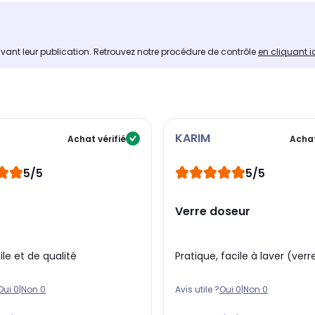
avant leur publication. Retrouvez notre procédure de contrôle
en cliquant i
KARIM
Achat vérifié
Achat
5/5
5/5
Verre doseur
ile et de qualité
Pratique, facile à laver (verr
Oui
0
|
Non
0
Avis utile ?
Oui
0
|
Non
0