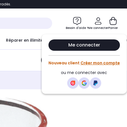
bradés.
e
Accéder directement au chatbot
Besoin d'aide ?
Me connecter
Panier
Réparer en illimité avec
Le Club Infinity
Econ
Me connecter
Ajouter au panier
•
2,99€
Nouveau client
Créer mon compte
ou me connecter avec