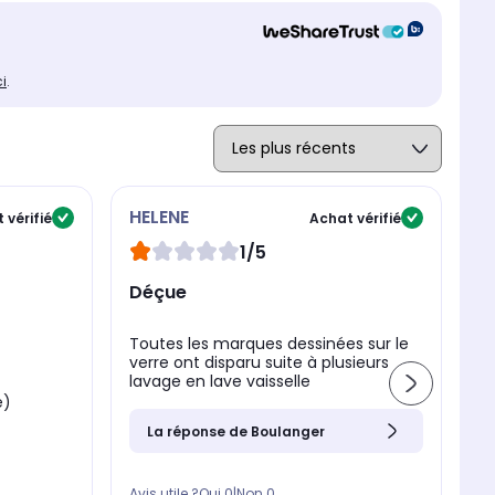
ci
.
HELENE
R
 vérifié
Achat vérifié
1/5
Déçue
E
Toutes les marques dessinées sur le
verre ont disparu suite à plusieurs
lavage en lave vaisselle
Pa
e)
po
La réponse de Boulanger
Av
Avis utile ?
Oui
0
|
Non
0