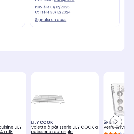
Pu
Publié le
01/12/2025
Ut
Utilisé le
30/12/2024
Si
Signaler un abus
LILY COOK
5FIVE
cuisine LILY
Volette à pâtisserie LILY COOK a
Verre 5FIVE Do
x4 m18
patisserie rectangle