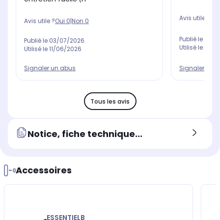
Avis utile ?
Oui
Avis utile ?
Oui
0
|
Non
0
Publié le
07/0
Publié le
03/07/2026
Utilisé le
17/0
Utilisé le
11/06/2026
Signaler un 
Signaler un abus
Tous les avis
Notice, fiche technique...
Accessoires
ESSENTIELB