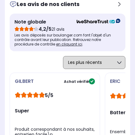
Les avis de nos clients
Note globale
4,2/5
21 avis
Les avis déposés sur boulanger.com font l'objet d'un
contrôle avant leur publication. Retrouvez notre
procédure de contrôle
en cliquant ici
.
GILBERT
ERIC
Achat vérifié
5/5
Super
Batterie d
Produit correspondant à nos souhaits,
Ensemble de 
entretien facile\n