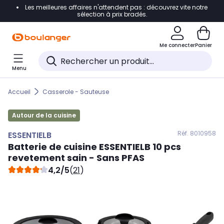
Les meilleures affaires n'attendent pas : découvrez vite notre
Accéder directement à la navigation
sélection à prix bradés.
Accéder directement au contenu
Me connecter
Panier
Accéder directement au pied de page
Menu
Accéder directement au chatbot
Accueil
Casserole - Sauteuse
Autour de la cuisine
Réf. 801
0958
ESSENTIELB
Batterie de cuisine
ESSENTIELB
10 pcs
revetement sain - Sans PFAS
4,2/5
(
21
)