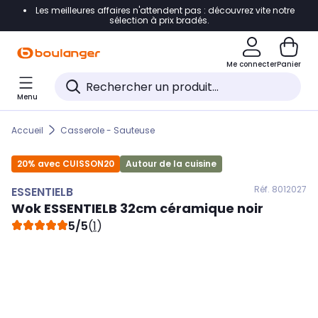
Les meilleures affaires n'attendent pas : découvrez vite notre
Accéder directement à la navigation
sélection à prix bradés.
Accéder directement au contenu
Me connecter
Panier
Accéder directement au pied de page
Menu
Accéder directement au chatbot
Accueil
Casserole - Sauteuse
20% avec CUISSON20
Autour de la cuisine
Réf. 801
2027
ESSENTIELB
Wok
ESSENTIELB
32cm céramique noir
5/5
(
1
)