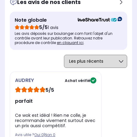
Les avis de nos clients
Note globale
5/5
1 avis
Les avis déposés sur boulanger.com font l'objet d'un
contrôle avant leur publication. Retrouvez notre
procédure de contrôle
en cliquant ici
.
Particularité
Par
Particularité
Revêtement en céramique
-
Poignées et bouton du
résistant aux rayures Corps
couvercle sont en bakelite.
en aluminium 100% recyclé
Ils résistent à la chaleur et
Compatible tous feux dont
par conséquent ne
induction, four et lave-
deviennent pas brûlants
AUDREY
Achat vérifié
vaisselle Garantie 5 ans
lors de la cuisson.
5/5
parfait
Ce wok est idéal ! Rien ne colle, je
recommande vivement surtout avec
un prix aussi compétitif.
Avis utile ?
Oui
0
|
Non
0