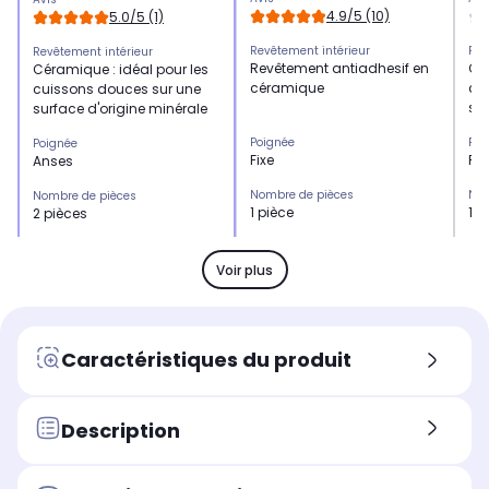
4.9/5 (10)
5.0/5 (1)
Revêtement intérieur
Rev
Revêtement intérieur
Revêtement antiadhesif en
Cér
Céramique : idéal pour les
céramique
cu
cuissons douces sur une
sur
surface d'origine minérale
Poignée
Poi
Poignée
Fixe
Fix
Anses
Nombre de pièces
Nom
Nombre de pièces
1 pièce
1 p
2 pièces
Compatibilité
Com
Compatibilité
Tous feux dont induction
Tou
Tous feux dont induction
Voir plus
Diamètre (en cm)
Dia
Diamètre (en cm)
28cm
24
-
Couleur
Cou
Couleur
Caractéristiques du produit
Noir
Noi
Noir
Type de produit
Typ
Type de produit
Wok
Wo
Wok
Description
Revêtement exterieur
Rev
Revêtement exterieur
Céramique
Fer
Aluminium