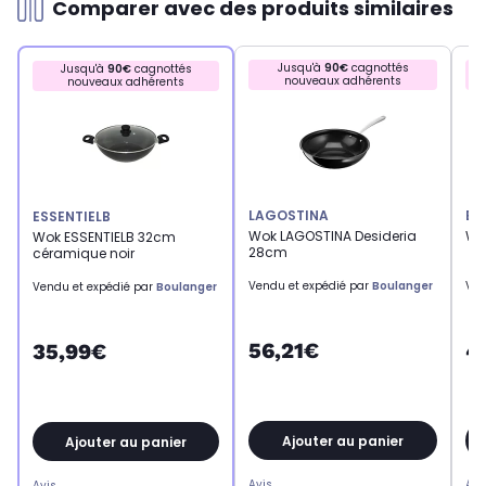
Comparer avec des produits similaires
Jusqu'à
90€
cagnottés
Jusqu'à
90€
cagnottés
nouveaux adhérents
nouveaux adhérents
LAGOSTINA
BE
ESSENTIELB
Wok LAGOSTINA Desideria
Wo
Wok ESSENTIELB 32cm
28cm
céramique noir
Vendu et expédié par
Boulanger
Ven
Vendu et expédié par
Boulanger
56,21€
4
35,99€
Ajouter au panier
Ajouter au panier
Avis
Avi
Avis