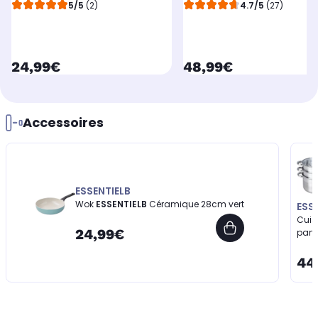
5/5
(2)
4.7/5
(27)
currentPrice
currentPrice
24,99€
48,99€
Accessoires
ESSENTIELB
Wok
ESSENTIELB
Céramique 28cm vert
ESS
Cuis
24,99€
pani
44