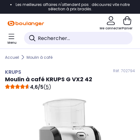
Les meilleures affaires n'attendent pas : découvrez vite notre
Accéder directement à la navigation
sélection à prix bradés.
Accéder directement au contenu
Me connecter
Panier
Accéder directement au pied de page
Menu
Accéder directement au chatbot
Accueil
Moulin à café
Réf. 702
794
KRUPS
Moulin à café
KRUPS
G VX2 42
4,6/5
(
5
)