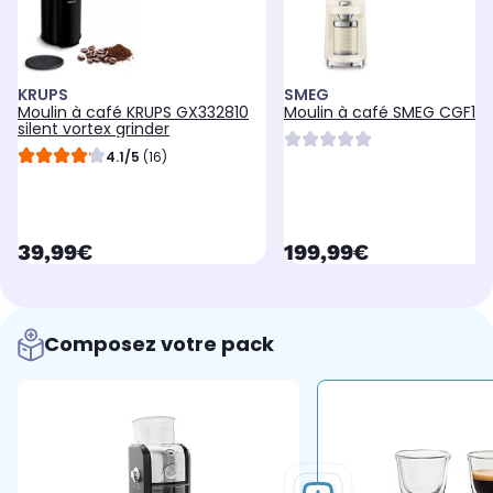
KRUPS
SMEG
Moulin à café KRUPS GX332810
Moulin à café SMEG CGF11
silent vortex grinder
4.1/5
(16)
currentPrice
currentPrice
39,99€
199,99€
Composez votre pack