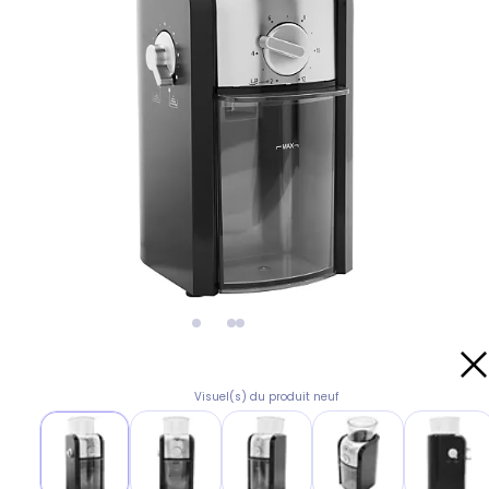
Visuel(s) du produit neuf