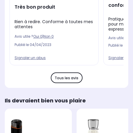
conforme 
Très bon produit
Pratique , pa
Rien à redire. Conforme à toutes mes
pour ma caf
attentes
expresso. Le
Avis utile ?
Oui
0
|
Non
0
Avis utile ?
Oui
Publié le
04/04/2023
Publié le
17/0
Signaler un abus
Signaler un 
Tous les avis
Ils devraient bien vous plaire