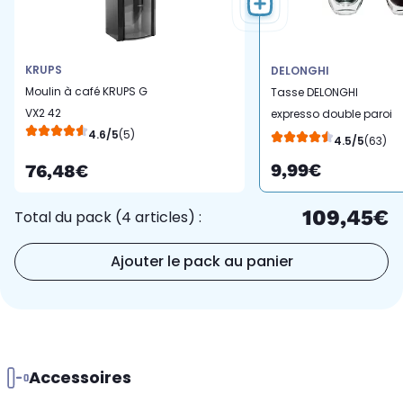
KRUPS
DELONGHI
Moulin à café KRUPS G
Tasse DELONGHI
VX2 42
expresso double paroi
4.6/5
(5)
lot 2 x 60ml
4.5/5
(63)
9,99€
76,48€
109,45€
Total du pack (4 articles) :
Ajouter le pack au panier
Accessoires