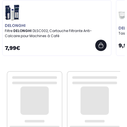
DELONGHI
DEL
Filtre
DELONGHI
DLSC002, Cartouche Filtrante Anti-
Tas
Calcaire pour Machines à Café
9,
7,99€