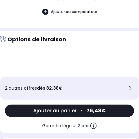
Vendredi 14 août. Notre service client est à votre disposition avant, pendant et
après votre commande. A bientôt sur 2KINGS.
Ajouter au comparateur
Options de livraison
2 autres offres
dès 82,38€
Ajouter au panier
•
76,48€
Garantie légale :
2 ans