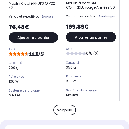
Moulin à café SMEG
Mo
Moulin à café KRUPS G VX2
CGF11RDEU rouge Années 50
KG
42
Vendu et expédié par
Boulanger
Ven
Vendu et expédié par
2KINGS
199,89€
6
76,48€
Ajouter au panier
Ajouter au panier
Avis
Avi
Avis
0/5 (0)
4.6/5 (5)
Capacité
Cap
Capacité
350 g
120
200 g
Puissance
Pui
Puissance
150 W
110
100 W
Système de broyage
Sys
Système de broyage
Meules
Me
Meules
Bouton marche/arrêt
Bou
Bouton marche/arrêt
Oui
-
Oui
Voir plus
Sécurité couvercle
Séc
Sécurité couvercle
Non
-
Non