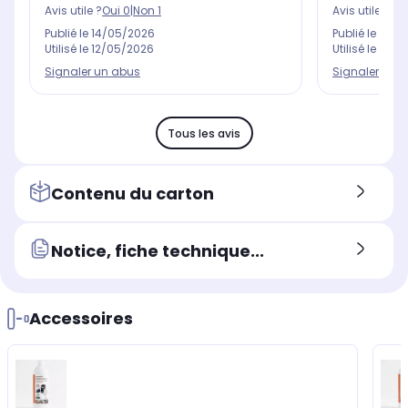
Avis utile ?
Oui
0
|
Non
1
Avis utile ?
Oui
Publié le
14/05/2026
Publié le
13/0
Utilisé le
12/05/2026
Utilisé le
08/0
Signaler un abus
Signaler un 
Tous les avis
Contenu du carton
Notice, fiche technique...
Accessoires