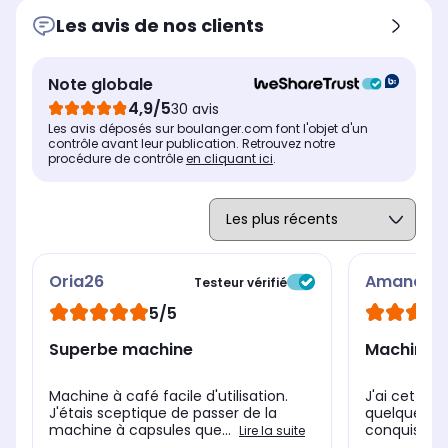
Les avis de nos clients
Note globale
4,9/5
30 avis
Les avis déposés sur boulanger.com font l'objet d'un
contrôle avant leur publication. Retrouvez notre
procédure de contrôle
en cliquant ici
.
Oria26
Amandiin
Testeur vérifié
5/5
Superbe machine
Machine à
Machine à café facile d'utilisation.
J'ai cette 
J'étais sceptique de passer de la
quelques jou
machine à capsules que...
conquise, ell
Lire la suite