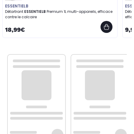
ESSENTIELB
ESS
Détartrant
ESSENTIELB
Premium 1L multi-appareils, efficace
Déta
contre le calcaire
effic
18,99€
9,