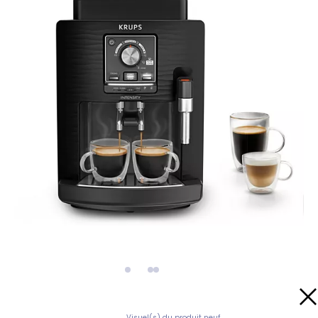
Visuel(s) du produit neuf