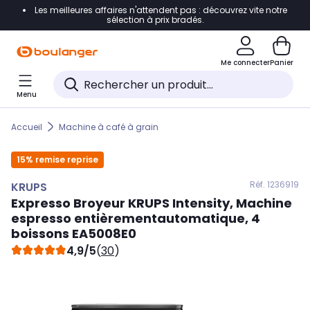
Les meilleures affaires n'attendent pas : découvrez vite notre
Accéder directement à la navigation
sélection à prix bradés.
Accéder directement au contenu
Me connecter
Panier
Accéder directement au pied de page
Menu
Accéder directement au chatbot
Accueil
Machine à café à grain
15% remise reprise
Réf. 123
6919
KRUPS
Expresso Broyeur
KRUPS
Intensity, Machine
espresso entièrementautomatique, 4
boissons EA5008E0
4,9/5
(
30
)