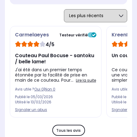
Carmelaeyes
KreenLA
Testeur vérifié
4/5
Couteau Paul Bocuse - santoku
Un coutea
/ belle lame!
J'ai été dans un premier temps
Ce couteau
étonnée par la facilité de prise en
une vraie réu
main de ce couteau. Pour...
simplement 
Lire la suite
Avis utile ?
Oui
0
|
Non
0
Avis utile ?
Oui
Publié le
05/03/2026
Publié le
25/0
Utilisé le
13/02/2026
Utilisé le
11/0
Signaler un abus
Signaler un 
Tous les avis