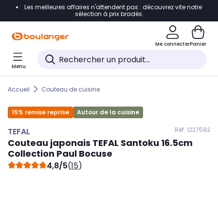
Les meilleures affaires n'attendent pas : découvrez vite notre
Accéder directement à la navigation
sélection à prix bradés.
Accéder directement au contenu
Me connecter
Panier
Accéder directement au pied de page
Menu
Accéder directement au chatbot
Accueil
Couteau de cuisine
15% remise reprise
Autour de la cuisine
Réf. 122
7592
TEFAL
Couteau japonais
TEFAL
Santoku 16.5cm
Collection Paul Bocuse
4,8/5
(
15
)