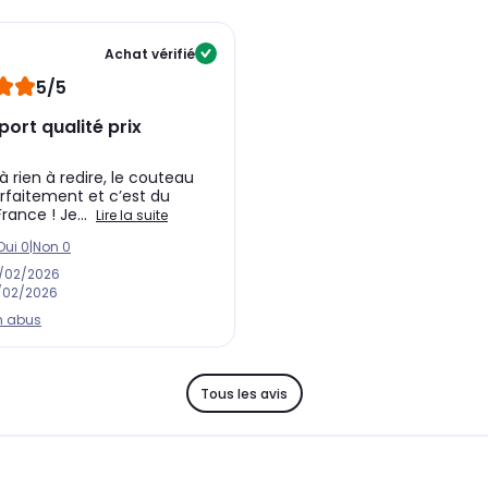
Achat vérifié
5/5
ort qualité prix
là rien à redire, le couteau
faitement et c’est du
rance ! Je...
Lire la suite
Oui
0
|
Non
0
/02/2026
/02/2026
n abus
Tous les avis