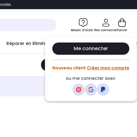
bradés.
e
Accéder directement au chatbot
Besoin d'aide ?
Me connecter
Panier
Réparer en illimité avec
Le Club Infinity
Econ
Me connecter
Ajouter au panier
•
39,99€
Nouveau client
Créer mon compte
ou me connecter avec