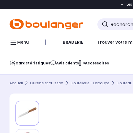
Les
Accéder directement à la navigation
Accéder direct
Menu
BRADERIE
Trouver votre m
Caractéristiques
Avis clients
Accessoires
Accueil
Cuisine et cuisson
Coutellerie - Découpe
Couteau 