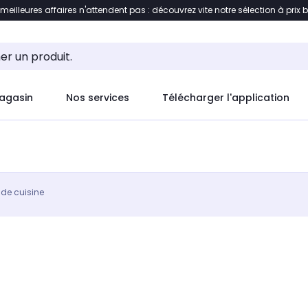
 meilleures affaires n'attendent pas : découvrez vite notre sélection à prix 
ement au contenu
Accéder directement au pied de pag
agasin
Nos services
Télécharger l'application
de cuisine