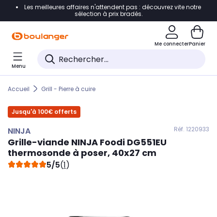
Les meilleures affaires n'attendent pas : découvrez vite notre
Accéder directement à la navigation
sélection à prix bradés.
Accéder directement au contenu
Me connecter
Panier
Accéder directement au pied de page
Menu
Accéder directement au chatbot
Accueil
Grill - Pierre à cuire
Jusqu'à 100€ offerts
Réf. 122
0933
NINJA
Grille-viande
NINJA
Foodi DG551EU
thermosonde à poser, 40x27 cm
5/5
(
1
)