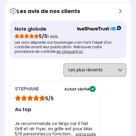
Plaques compatibles lave-
Pla
Plaques compatibles lave-
vaisselle
vai
vaisselle
Oui
Ou
Oui
Les avis de nos clients
Bac récupérateur de graisses
Bac
Bac récupérateur de graisses
Oui
No
Oui
Note globale
Dimensions l x h x p
Dim
Dimensions l x h x p
5/5
1 avis
46 x 19 x 36.5 cm
36 
28.2 x 40 x 42 cm
Les avis déposés sur boulanger.com font l'objet d'un
contrôle avant leur publication. Retrouvez notre
procédure de contrôle
en cliquant ici
.
STEPHANE
Achat vérifié
5/5
Au top
Je recommande ce Ninja car il fait
Grill et air fryer, sa grille est pour Max
5/6 personnes.La fonction...
Lire la suite