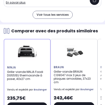
En savoir plus
Voir tous les services
Comparer avec des produits similaires
BRAUN
NI
NINJA
Grille-viande BRAUN
Gri
Grille-viande NINJA Foodi
CG9047 inox 3 jeux de
AG3
DG551EU thermosonde à
plaques amovibles, 37x23
mul
poser, 40x27 cm
cm
Vendu et expédié par
Boulanger
Ven
Vendu et expédié par
Boulanger
242,46€
2
235,75€