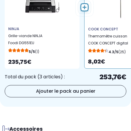
NINJA
COOK CONCEPT
Grille-viande NINJA
Thermomètre cuisson
Foodi DG551EU
COOK CONCEPT digital
thermosonde à poser,
de cuisine
5/5
(1)
4.3/5
(25)
40x27 cm
8,02€
235,75€
253,76€
Total du pack (3 articles) :
Ajouter le pack au panier
Accessoires