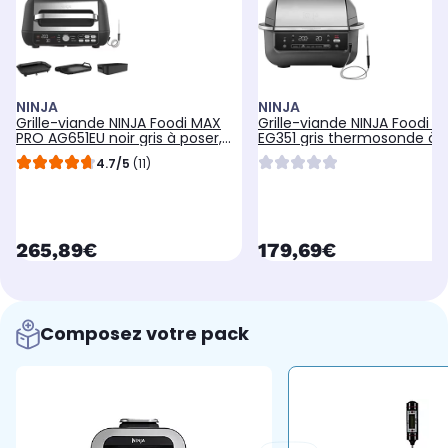
NINJA
NINJA
Grille-viande NINJA Foodi MAX
Grille-viande NINJA Foodi Air 
PRO AG651EU noir gris à poser,
EG351 gris thermosonde à p
33x20 cm
25.5x24.5 cm
4.7/5
(11)
currentPrice
currentPrice
265,89€
179,69€
Composez votre pack