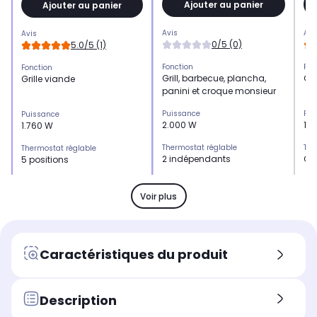
Ajouter au panier
Ajouter au panier
Avis
Avi
Avis
0/5 (0)
5.0/5 (1)
Fonction
Fon
Fonction
Grill, barbecue, plancha,
Gri
Grille viande
panini et croque monsieur
Puissance
Pui
Puissance
2.000 W
1.
1.760 W
Thermostat réglable
The
Thermostat réglable
2 indépendants
Ou
5 positions
Plaques
Pla
Plaques
Plaques amovibles
Pl
Plaques amovibles
Voir plus
Surface de cuisson
Sur
Surface de cuisson
37 x 23 cm
24,
40x27 cm
Minuterie
Min
Minuterie
Caractéristiques du produit
Oui
Ou
Oui
Plaques amovibles
Pla
Plaques amovibles
Oui
Ou
Oui
Description