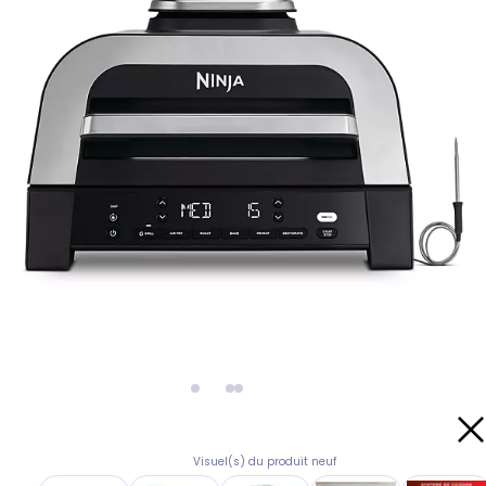
Visuel(s) du produit neuf