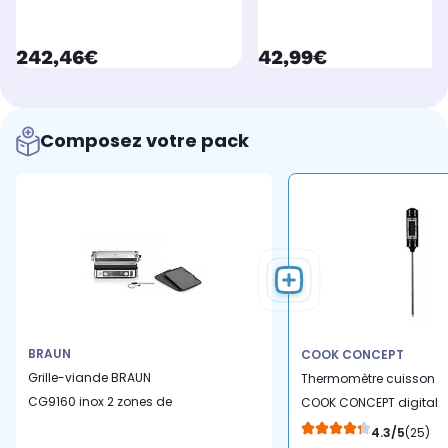
currentPrice
currentPrice
242,46€
42,99€
Composez votre pack
BRAUN
COOK CONCEPT
Grille-viande BRAUN
Thermomètre cuisson
CG9160 inox 2 zones de
COOK CONCEPT digital
cuissson, plaques
de cuisine
4.3/5
(25)