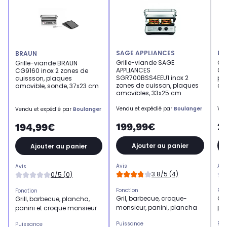
SAGE APPLIANCES
BR
BRAUN
Grille-viande SAGE
Gr
Grille-viande BRAUN
APPLIANCES
CG
CG9160 inox 2 zones de
SGR700BSS4EEU1 inox 2
pl
cuissson, plaques
zones de cuisson, plaques
c
amovible, sonde, 37x23 cm
amovibles, 33x25 cm
Vendu et expédié par
Boulanger
Ven
Vendu et expédié par
Boulanger
199,99€
2
194,99€
Ajouter au panier
Ajouter au panier
Avis
Avi
Avis
3.8/5 (4)
0/5 (0)
Fonction
Fon
Fonction
Gril, barbecue, croque-
Gri
Grill, barbecue, plancha,
monsieur, panini, plancha
pa
panini et croque monsieur
Puissance
Pui
Puissance