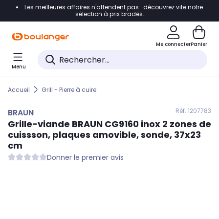
Les meilleures affaires n'attendent pas : découvrez vite notre
Accéder directement à la navigation
sélection à prix bradés.
Accéder directement au contenu
Me connecter
Panier
Accéder directement au pied de page
Menu
Accéder directement au chatbot
Accueil
Grill - Pierre à cuire
Réf. 120
7783
BRAUN
Grille-viande
BRAUN
CG9160 inox 2 zones de
cuissson, plaques amovible, sonde, 37x23
cm
Donner le premier avis