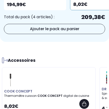
amovible, sonde, 37x23
8,02€
194,99€
cm
209,38€
Total du pack (4 articles) :
Ajouter le pack au panier
Accessoires
DR 
COOK CONCEPT
Spra
Thermomètre cuisson
COOK CONCEPT
digital de cuisine
& su
8,02€
4,