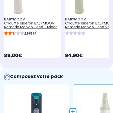
BABYMOOV
BABYMOOV
Chauffe biberon BABYMOOV
Chauffe biberon BABYMO
Nomade Moov & Feed - Mineral
Nomade Moov & Feed Vert
Beige
2.5/5
(4)
currentPrice
currentPrice
89,00€
94,90€
Composez votre pack