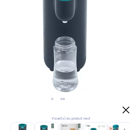
Visuel(s) du produit neuf