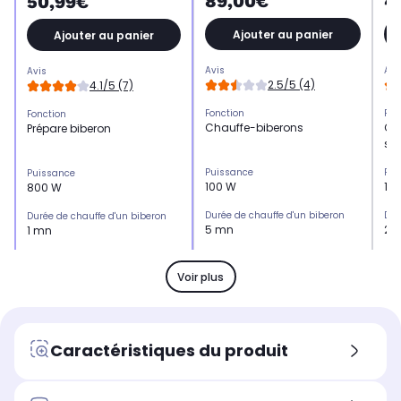
89,00€
4
50,99€
Ajouter au panier
Ajouter au panier
Avis
Avi
Avis
2.5/5 (4)
4.1/5 (7)
Fonction
Fon
Fonction
Chauffe-biberons
Ch
Prépare biberon
sté
Puissance
Pui
Puissance
100 W
10
800 W
Durée de chauffe d'un biberon
Dur
Durée de chauffe d'un biberon
5 mn
2 
1 mn
Capacité
Cap
Capacité
1 biberon
1 b
1 biberon
Voir plus
Bip sonore de fin de chauffe
Bip
Bip sonore de fin de chauffe
Non
Ou
Non
Coloris
Col
Coloris
Caractéristiques du produit
Beige
Bl
Bleu