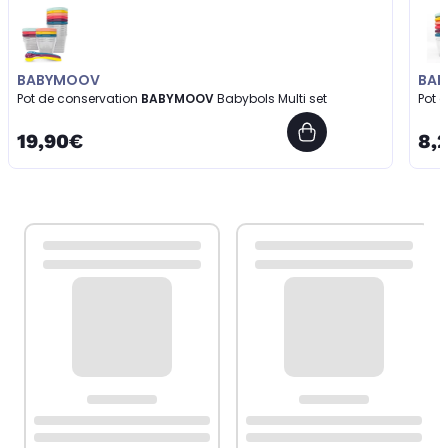
BABYMOOV
BA
Pot de conservation
BABYMOOV
Babybols Multi set
Pot 
19,90€
8,