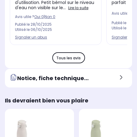
parfait
d'utilisation. Petit bémol sur le niveau
d'eau non visible sur le...
Lire la suite
Avis utile ?
Oui
Avis utile ?
Oui
0
|
Non
0
Publié le
17/12
Publié le
28/10/2025
Utilisé le
28/1
Utilisé le
06/10/2025
Signaler un 
Signaler un abus
Tous les avis
Notice, fiche technique...
Ils devraient bien vous plaire