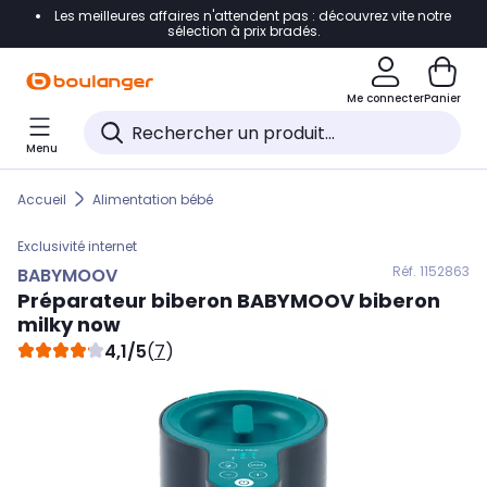
Les meilleures affaires n'attendent pas : découvrez vite notre
Accéder directement à la navigation
sélection à prix bradés.
Accéder directement au contenu
Me connecter
Panier
Accéder directement au pied de page
Menu
Accéder directement au chatbot
Accueil
Alimentation bébé
Exclusivité internet
Réf. 115
2863
BABYMOOV
Préparateur biberon
BABYMOOV
biberon
milky now
4,1/5
(
7
)