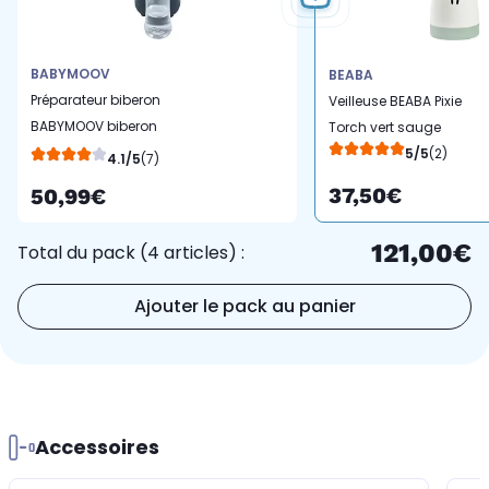
BABYMOOV
BEABA
Préparateur biberon
Veilleuse BEABA Pixie
BABYMOOV biberon
Torch vert sauge
milky now
5/5
(2)
4.1/5
(7)
37,50€
50,99€
121,00€
Total du pack (4 articles) :
Ajouter le pack au panier
Accessoires