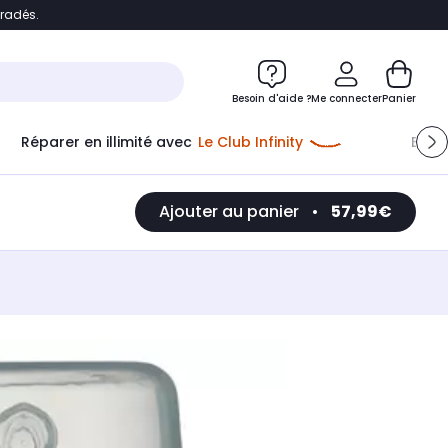
bradés.
e
Accéder directement au chatbot
Besoin d'aide ?
Me connecter
Panier
Réparer en illimité avec
Le Club Infinity
Econ
Ajouter au panier
•
57,99€