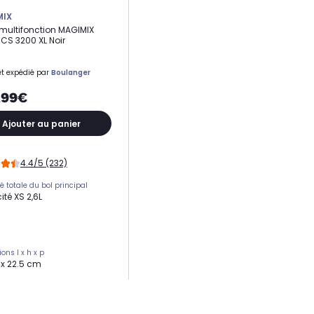
MIX
multifonction MAGIMIX
 CS 3200 XL Noir
t expédié par
Boulanger
,99€
Ajouter au panier
4.4/5 (232)
é totale du bol principal
té XS 2,6L
ons l x h x p
6 x 22.5 cm
g