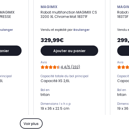
MAGIMIX
MAGI
 MAGIMIX
Robot multifonction MAGIMIX CS
Robot 
PRESSE
3200 XL Chrome Mat 18371F
18373F
oulanger
Vendu et expédié par
Boulanger
Vendu e
329,99€
299
anier
Ajouter au panier
Avis
Avis
4.4/5 (232)
rincipal
Capacité totale du bol principal
Capacit
3L
Capacité XS 2,6L
Capaci
Bol en
Bol en
tritan
tritan
Dimensions l x h x p
Dimensi
19 x 36 x 22.5 cm
19 x 3
Poids
Poids
6,70 Kg
6,70 K
Voir plus