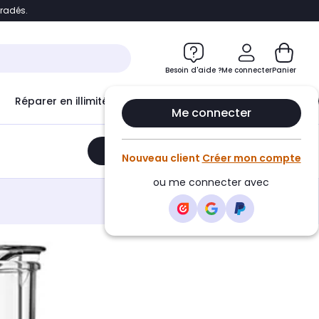
bradés.
e
Accéder directement au chatbot
Besoin d'aide ?
Me connecter
Panier
Réparer en illimité avec
Le Club Infinity
Econ
Me connecter
Ajouter au panier
•
299,99€
Nouveau client
Créer mon compte
ou me connecter avec