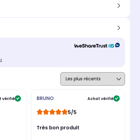
ci
.
BRUNO
A
 vérifié
Achat vérifié
5/5
Très bon produit
B