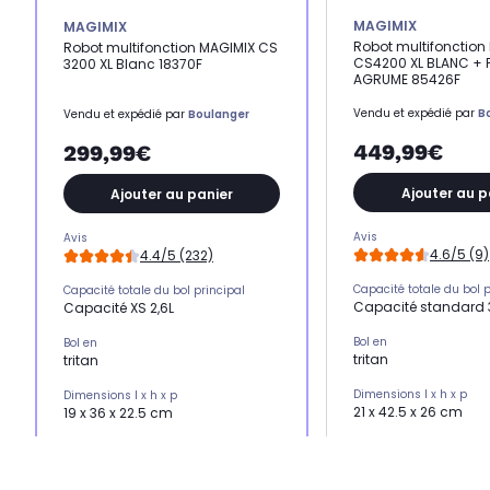
MAGIMIX
MAGIMIX
Robot multifonction
Robot multifonction MAGIMIX CS
CS4200 XL BLANC + 
3200 XL Blanc 18370F
AGRUME 85426F
Vendu et expédié par
B
Vendu et expédié par
Boulanger
449,99€
299,99€
Ajouter au p
Ajouter au panier
Avis
Avis
4.6/5 (9)
4.4/5 (232)
Capacité totale du bol p
Capacité totale du bol principal
Capacité standard 
Capacité XS 2,6L
Bol en
Bol en
tritan
tritan
Dimensions l x h x p
Dimensions l x h x p
21 x 42.5 x 26 cm
19 x 36 x 22.5 cm
Poids
Poids
7,70 Kg
6,70 Kg