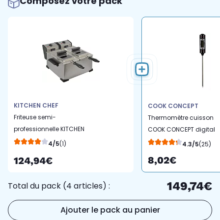
Composez votre pack
KITCHEN CHEF
COOK CONCEPT
Friteuse semi-
Thermomètre cuisson
professionnelle KITCHEN
COOK CONCEPT digital
CHEF KCPFR70X
de cuisine
4/5
(1)
4.3/5
(25)
8,02€
124,94€
149,74€
Total du pack (4 articles) :
Ajouter le pack au panier