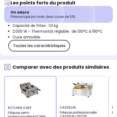
Les points forts du produit
On adore
Friteuse type pro avec deux cuves de 3,5L.
Capacité de frites : 1.0 kg
2.000 W - Thermostat réglable : de 130°C à 190°C
Cuve amovible
Toutes les caractéristiques
Comparer avec des produits similaires
CASSELIN
PR
KITCHEN CHEF
Friteuse professionnelle
Fri
Friteuse semi-
CASSELIN CFE72B
professionnelle KITCHEN