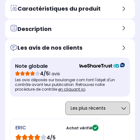
Volume de la cuve
Vol
Volume de la cuve
Caractéristiques du produit
14,0 L
-
-
Nombre de bacs et paniers
Nom
Nombre de bacs et paniers
2 bacs et 2 paniers
N/
2 bacs et 2 paniers
Description
Compatible lave vaisselle
Com
Compatible lave vaisselle
-
-
filtre
Les avis de nos clients
Note globale
4/5
1 avis
Les avis déposés sur boulanger.com font l'objet d'un
contrôle avant leur publication. Retrouvez notre
procédure de contrôle
en cliquant ici
.
ERIC
Achat vérifié
4/5