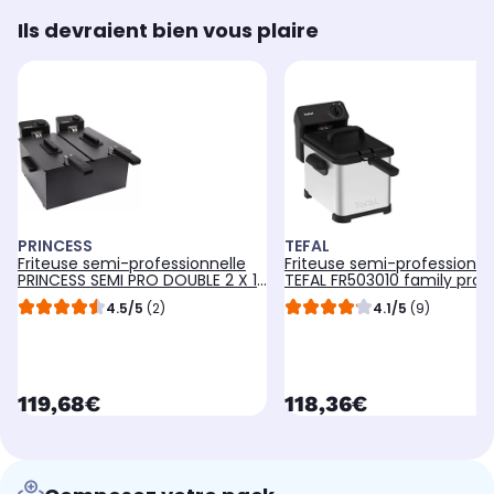
Ils devraient bien vous plaire
PRINCESS
TEFAL
Friteuse semi-professionnelle
Friteuse semi-professionne
PRINCESS SEMI PRO DOUBLE 2 X 1
TEFAL FR503010 family pro
KG 183028-01-001
access
4.5/5
(2)
4.1/5
(9)
currentPrice
currentPrice
119,68€
118,36€