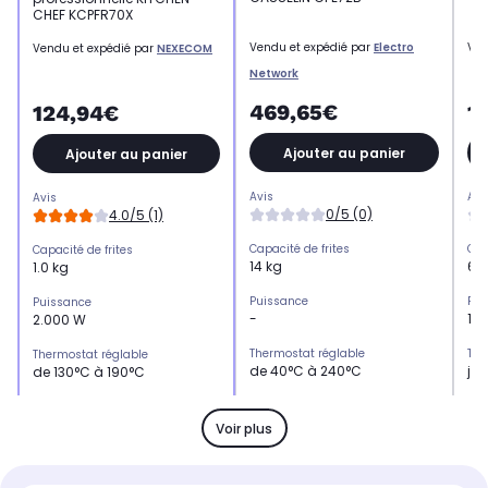
CHEF KCPFR70X
Vendu et expédié par
Electro
Ven
Vendu et expédié par
NEXECOM
Network
469,65€
1
124,94€
Ajouter au panier
Ajouter au panier
Avis
Avi
Avis
0/5 (0)
4.0/5 (1)
Capacité de frites
Cap
Capacité de frites
14 kg
6,5
1.0 kg
Puissance
Pui
Puissance
-
1.
2.000 W
Thermostat réglable
The
Thermostat réglable
de 40°C à 240°C
ju
de 130°C à 190°C
Cuve amovible
Cuv
Cuve amovible
Non
Ou
Oui
Voir plus
Minuterie
Min
Minuterie
Non
Ou
Non