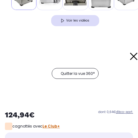
Voir les vidéos
Quitter la vue 360°
dont 0,64€
d'éco-part.
124,94€
cagnottés avec
Le Club+