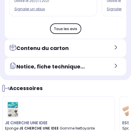
Utilisé le
25/07/2021
Utilisé le
10/0
Signaler un abus
Signaler un 
Tous les avis
Contenu du carton
Notice, fiche technique...
Accessoires
JE CHERCHE UNE IDEE
ESS
Eponge
JE CHERCHE UNE IDEE
Gomme Nettoyante
Spat