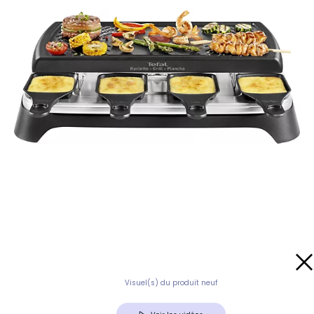
Visuel(s) du produit neuf