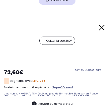
Voir les vidéos
Quitter la vue 360°
dont 0,36€
d'éco-part.
72,60€
cagnottés avec
Le Club+
produit neuf
vendu & expédié par
Super10count
Livraison suivie GRATUITE – Dépôt au pied de l’immeuble. Livraison en France
Métropolitaine (Hors Corse et DOM-TOM). Service client : 08.99.70.30.70
Ajouter au comparateur