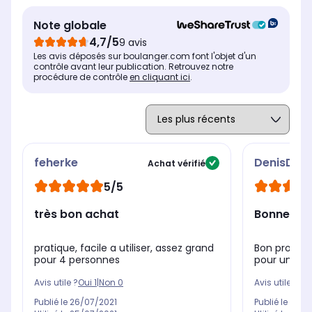
Note globale
4,7/5
9 avis
Les avis déposés sur boulanger.com font l'objet d'un
contrôle avant leur publication. Retrouvez notre
procédure de contrôle
en cliquant ici
.
feherke
DenisDEM
Achat vérifié
5/5
très bon achat
Bonne qua
pratique, facile a utiliser, assez grand
Bon produit 
pour 4 personnes
pour une so
Avis utile ?
Oui
1
|
Non
0
Avis utile ?
Oui
Publié le
26/07/2021
Publié le
13/03