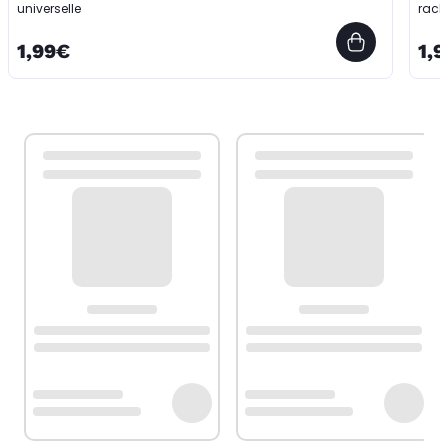
universelle
racle
1,99€
1,