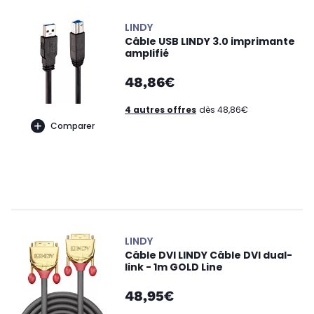
LINDY
Câble USB LINDY 3.0 imprimante
amplifié
48,86€
4 autres offres
dès 48,86€
Comparer
LINDY
Câble DVI LINDY Câble DVI dual-
link - 1m GOLD Line
48,95€