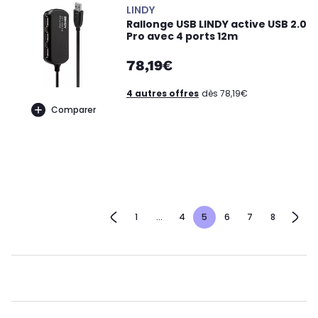
LINDY
Rallonge USB LINDY active USB 2.0
Pro avec 4 ports 12m
78,19€
4 autres offres
dès 78,19€
Comparer
1
...
4
5
6
7
8