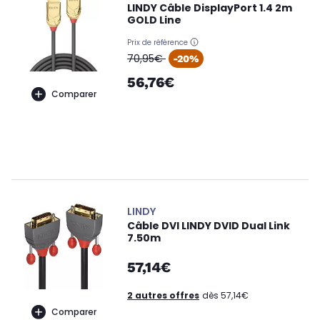
LINDY Câble DisplayPort 1.4 2m
GOLD Line
Prix de référence
oldPrice
70,95€
-20%
56,76€
Comparer
LINDY
Câble DVI LINDY DVID Dual Link
7.50m
57,14€
2 autres offres
dès 57,14€
Comparer