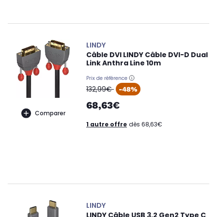
LINDY
Câble DVI LINDY Câble DVI-D Dual
Link Anthra Line 10m
Prix de référence
oldPrice
132,99€
-48%
68,63€
Comparer
1 autre offre
dès 68,63€
LINDY
LINDY Câble USB 3.2 Gen2 Type C