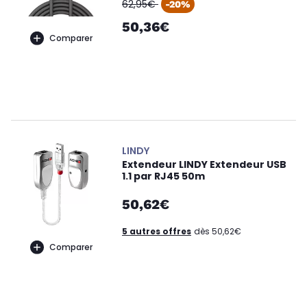
oldPrice
62,95€
-20%
50,36€
Comparer
LINDY
Extendeur LINDY Extendeur USB
1.1 par RJ45 50m
50,62€
5 autres offres
dès 50,62€
Comparer