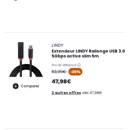
LINDY
Extendeur LINDY Rallonge USB 3.0
5Gbps active slim 5m
Prix de référence
oldPrice
63,99€
-25%
47,98€
Comparer
2 autres offres
dès 47,98€