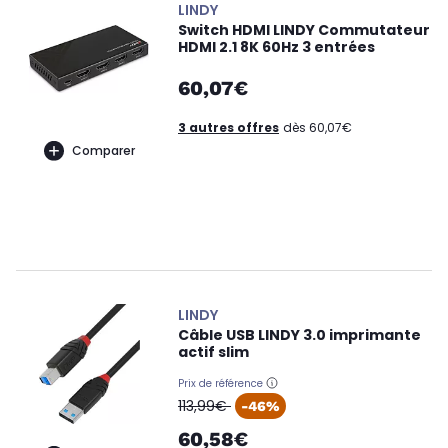
LINDY
Switch HDMI LINDY Commutateur
HDMI 2.1 8K 60Hz 3 entrées
60,07€
3 autres offres
dès 60,07€
Comparer
LINDY
Câble USB LINDY 3.0 imprimante
actif slim
Prix de référence
oldPrice
113,99€
-46%
60,58€