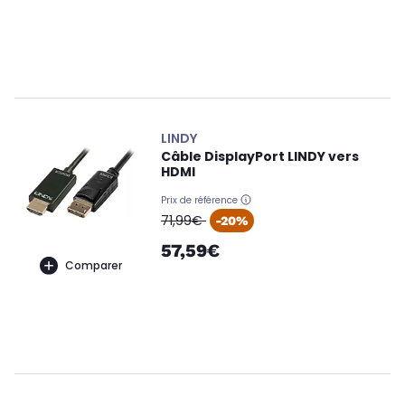
LINDY
Câble DisplayPort LINDY vers
HDMI
Prix de référence
oldPrice
71,99€
-20%
57,59€
Comparer