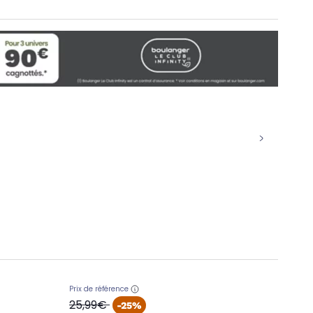
Prix de référence
oldPrice
25,99€
-25%