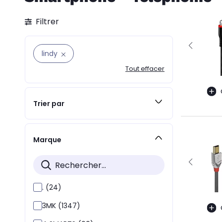
Filtrer
lindy
Tout effacer
Trier par
Marque
. (24)
3MK (1347)