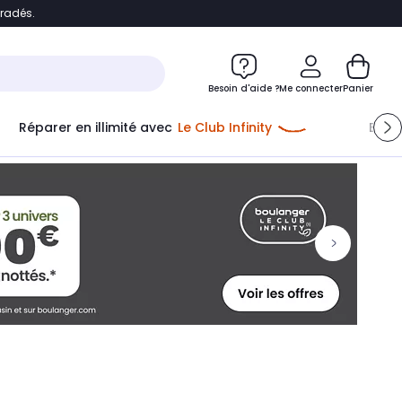
bradés.
ontenu
Accéder directement au pied de page
Besoin d'aide ?
Me connecter
Panier
Réparer en illimité avec
Le Club Infinity
Econ