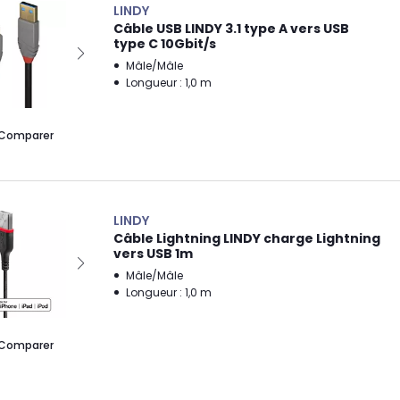
LINDY
Câble USB LINDY 3.1 type A vers USB
type C 10Gbit/s
Mâle/Mâle
Longueur : 1,0 m
Comparer
LINDY
Câble Lightning LINDY charge Lightning
vers USB 1m
Mâle/Mâle
Longueur : 1,0 m
Comparer