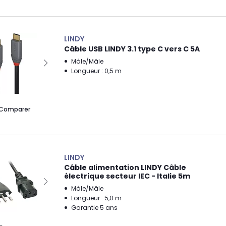
LINDY
Câble USB LINDY 3.1 type C vers C 5A
Mâle/Mâle
Longueur : 0,5 m
Comparer
LINDY
Câble alimentation LINDY Câble
électrique secteur IEC - Italie 5m
Mâle/Mâle
Longueur : 5,0 m
Garantie 5 ans