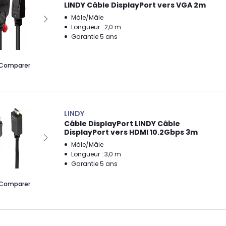
LINDY Câble DisplayPort vers VGA 2m
Mâle/Mâle
Longueur : 2,0 m
Garantie 5 ans
Comparer
LINDY
Câble DisplayPort LINDY Câble
DisplayPort vers HDMI 10.2Gbps 3m
Mâle/Mâle
Longueur : 3,0 m
Garantie 5 ans
Comparer