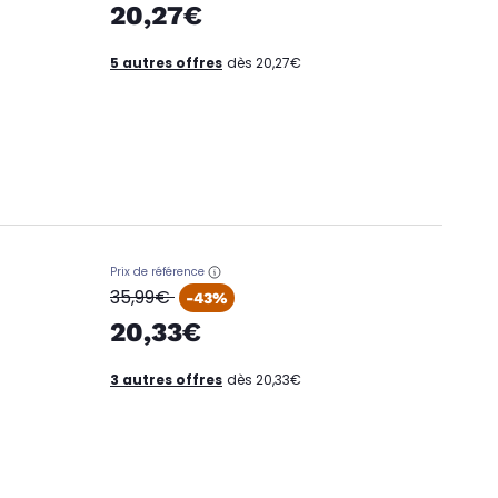
20,27€
5 autres offres
dès 20,27€
Prix de référence
oldPrice
35,99€
-43%
20,33€
3 autres offres
dès 20,33€