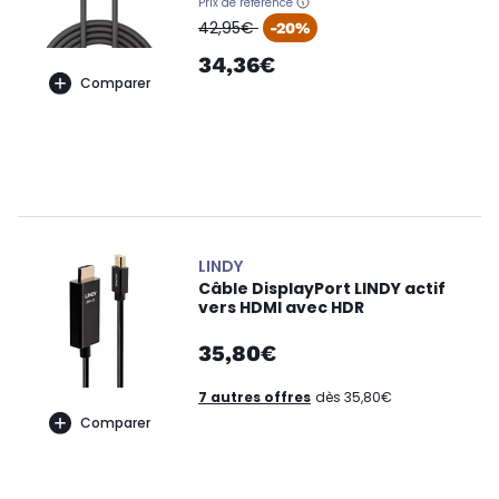
Prix de référence
oldPrice
42,95€
-20%
34,36€
Comparer
LINDY
Câble DisplayPort LINDY actif
vers HDMI avec HDR
35,80€
7 autres offres
dès 35,80€
Comparer