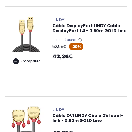
LINDY
Câble DisplayPort LINDY Câble
DisplayPort 1.4 - 0.50m GOLD Line
Prix de référence
oldPrice
52,95€
-20%
42,36€
Comparer
LINDY
Câble DVI LINDY Câble DVI dual-
link - 0.50m GOLD Line