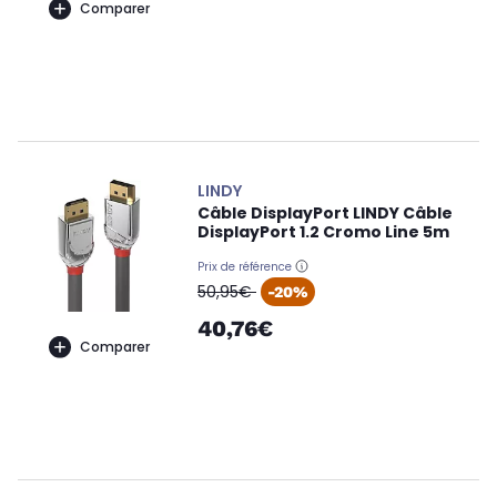
Comparer
LINDY
Câble DisplayPort LINDY Câble
DisplayPort 1.2 Cromo Line 5m
Prix de référence
oldPrice
50,95€
-20%
40,76€
Comparer