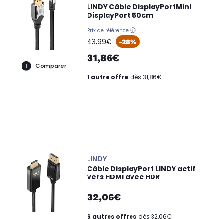
LINDY Câble DisplayPortMini
DisplayPort 50cm
Prix de référence
oldPrice
43,99€
-28%
31,86€
Comparer
1 autre offre
dès 31,86€
LINDY
Câble DisplayPort LINDY actif
vers HDMI avec HDR
32,06€
6 autres offres
dès 32,06€