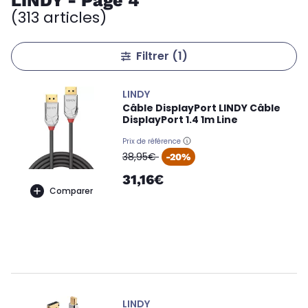
LINDY - Page 4
(313 articles)
Filtrer
(1)
LINDY
Câble DisplayPort LINDY Câble
DisplayPort 1.4 1m Line
Prix de référence
oldPrice
38,95€
-20%
31,16€
Comparer
LINDY