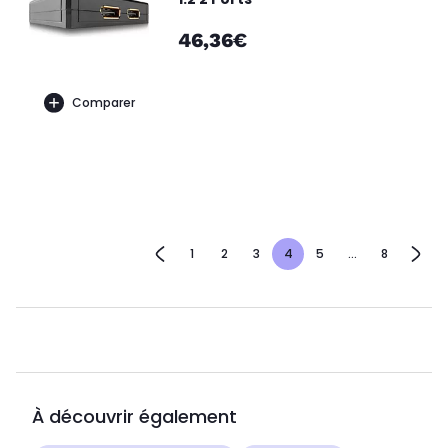
46,36€
Comparer
1
2
3
4
5
...
8
À découvrir également