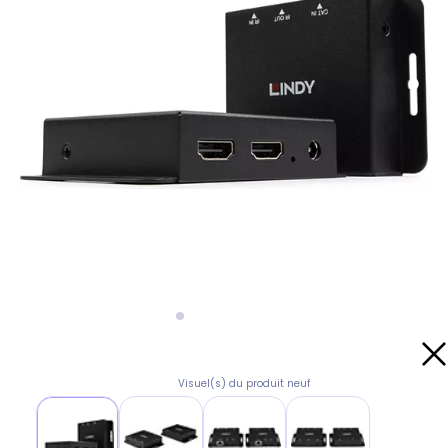
Visuel(s) du produit neuf