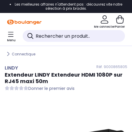
Les meilleures affaires n'attendent pas : découvrez vite notre
Accéder directement à la navigation
sélection à prix bradés.
Accéder directement au contenu
Me connecter
Panier
Accéder directement au pied de page
Menu
Accéder directement au chatbot
Connectique
Réf. 900
0865805
LINDY
Extendeur
LINDY
Extendeur HDMI 1080P sur
RJ45 maxi 50m
Donner le premier avis