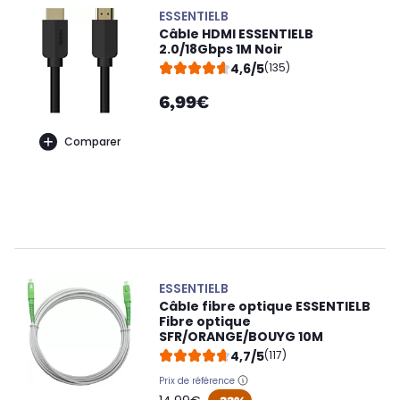
ESSENTIELB
Câble HDMI ESSENTIELB
2.0/18Gbps 1M Noir
4,6/5
(135)
6,99€
Comparer
ESSENTIELB
Câble fibre optique ESSENTIELB
Fibre optique
SFR/ORANGE/BOUYG 10M
4,7/5
(117)
Prix de référence
oldPrice