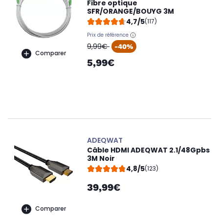
Fibre optique
SFR/ORANGE/BOUYG 3M
4,7/5
(117)
Prix de référence
oldPrice
9,99€
-40%
Comparer
5,99€
ADEQWAT
Câble HDMI ADEQWAT 2.1/48Gpbs
3M Noir
4,8/5
(123)
39,99€
Comparer