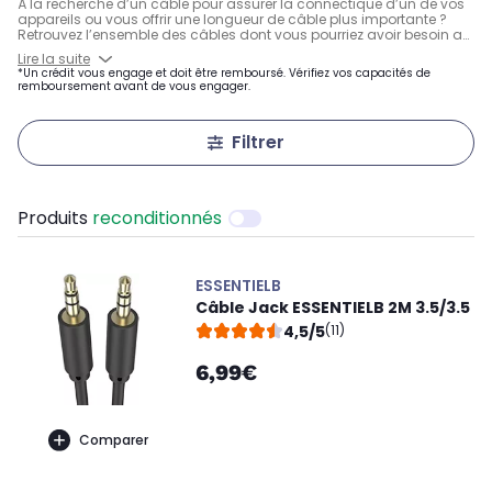
À la recherche d’un câble pour assurer la connectique d’un de vos
appareils ou vous offrir une longueur de câble plus importante ?
Retrouvez l’ensemble des câbles dont vous pourriez avoir besoin au
quotidien : câble HDMI pour brancher à votre écran TV ou
Lire la suite
d’ordinateur, câble USB, câble iPhone, câble audio, câble
*Un crédit vous engage et doit être remboursé. Vérifiez vos capacités de
imprimante, câble coaxial, câble antenne TV, etc. Cette rubrique met
remboursement avant de vous engager.
également à votre disposition de nombreux types d'adaptateur
(HDMI / Péritel, HDMI / USB type C, HDMI / VGA, etc.).
Filtrer
Produits
reconditionnés
ESSENTIELB
Câble Jack ESSENTIELB 2M 3.5/3.5
4,5/5
(11)
6,99€
Comparer