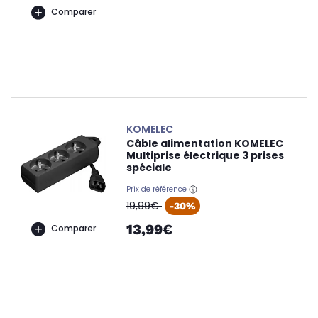
Comparer
KOMELEC
Câble alimentation KOMELEC
Multiprise électrique 3 prises
spéciale
Prix de référence
oldPrice
19,99€
-30%
13,99€
Comparer