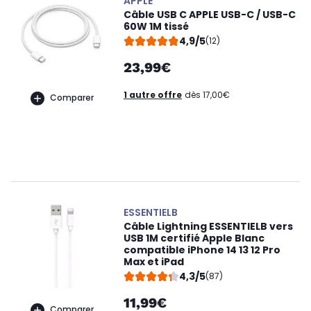
APPLE
Câble USB C APPLE USB-C / USB-C
60W 1M tissé
4,9/5
(12)
23,99€
1 autre offre
dès 17,00€
Comparer
ESSENTIELB
Câble Lightning ESSENTIELB vers
USB 1M certifié Apple Blanc
compatible iPhone 14 13 12 Pro
Max et iPad
4,3/5
(87)
11,99€
Comparer