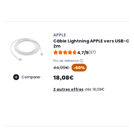
APPLE
Câble Lightning APPLE vers USB-C
2m
4,7/5
(37)
Prix de référence
oldPrice
44,99€
-60%
18,08€
Comparer
2 autres offres
dès 18,08€