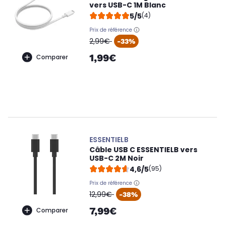
vers USB-C 1M Blanc
5/5
(4)
Prix de référence
oldPrice
2,99€
-33%
1,99€
Comparer
ESSENTIELB
Câble USB C ESSENTIELB vers
USB-C 2M Noir
4,6/5
(95)
Prix de référence
oldPrice
12,99€
-38%
7,99€
Comparer