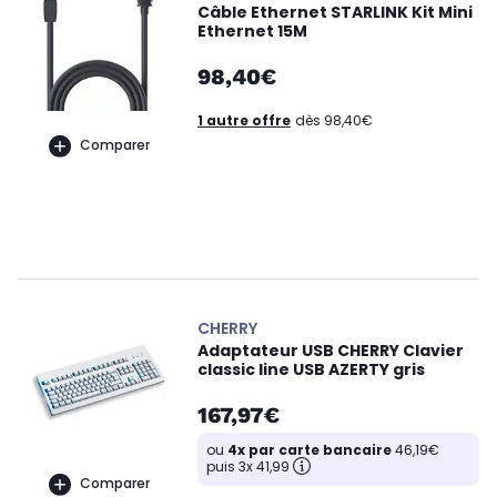
Câble Ethernet STARLINK Kit Mini
Ethernet 15M
98,40€
1 autre offre
dès 98,40€
Comparer
CHERRY
Adaptateur USB CHERRY Clavier
classic line USB AZERTY gris
167,97€
ou
4x par carte bancaire
46,19€
puis 3x 41,99
Comparer