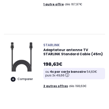
1 autre offre
dès 167,97€
STARLINK
Adaptateur antenne TV
STARLINK Standard Cable (45m)
198,63€
ou
4x par carte bancaire
54,63€
puis 3x 49,66
Comparer
2 autres offres
dès 198,63€