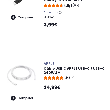
Galaxy S25 S24 Ultra
4,6/5
(95)
Ancien prix
oldPrice
9,99€
Comparer
3,99€
APPLE
Câble USB C APPLE USB-C / USB-C
240W 2M
5/5
(12)
34,99€
Comparer