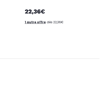
22,36€
1 autre offre
dès 22,36€