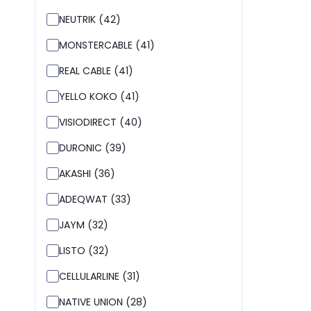
NEUTRIK (42)
MONSTERCABLE (41)
REAL CABLE (41)
YELLO KOKO (41)
VISIODIRECT (40)
DURONIC (39)
AKASHI (36)
ADEQWAT (33)
JAYM (32)
LISTO (32)
CELLULARLINE (31)
NATIVE UNION (28)