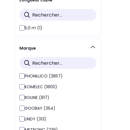
5,0 m (1)
Marque
PHONILLICO (3857)
KOMELEC (1800)
ROLINE (817)
GOOBAY (364)
LINDY (313)
METRONIC (239)