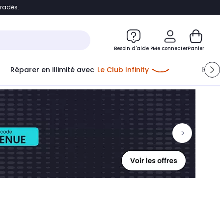
bradés.
ontenu
Accéder directement au pied de page
Besoin d'aide ?
Me connecter
Panier
Réparer en illimité avec
Le Club Infinity
Econ
Me connecter
Nouveau client
Créer mon compte
ou me connecter avec