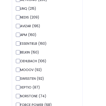
LINQ (215)
NEDIS (209)
AVIZAR (195)
APM (160)
ESSENTIELB (160)
BELKIN (150)
OEHLBACH (106)
MOOOV (92)
SWISSTEN (92)
XEPTIO (87)
NORSTONE (74)
FORCE POWER (68)