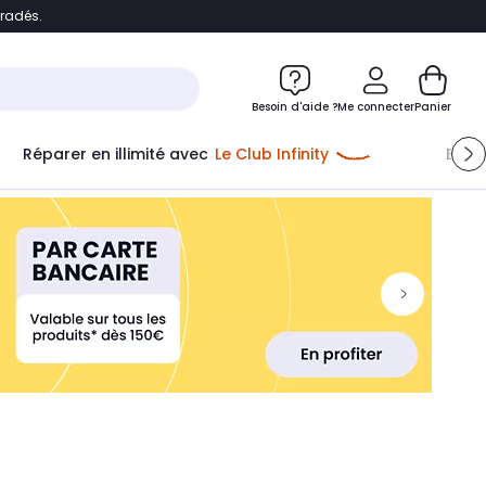
bradés.
ontenu
Accéder directement au pied de page
Besoin d'aide ?
Me connecter
Panier
Réparer en illimité avec
Le Club Infinity
Econ