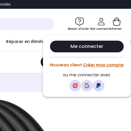
bradés.
e
Accéder directement au chatbot
Besoin d'aide ?
Me connecter
Panier
Réparer en illimité avec
Le Club Infinity
Econ
Me connecter
Ajouter au panier
•
21,99€
Nouveau client
Créer mon compte
ou me connecter avec