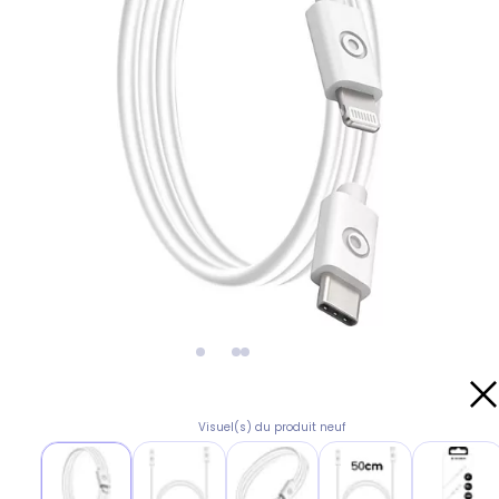
Visuel(s) du produit neuf