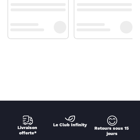
Le Club Infinity
Livraison 
Retours sous 15 
offerte*
jours