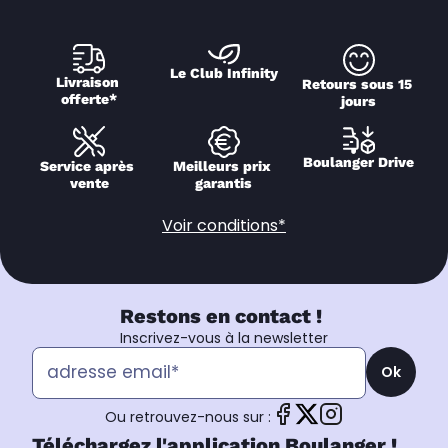
Le Club Infinity
Livraison 
Retours sous 15 
offerte*
jours
Boulanger Drive
Service après 
Meilleurs prix 
vente
garantis
Voir conditions*
Restons en contact !
Inscrivez-vous à la newsletter
Ok
Ou retrouvez-nous sur :
Téléchargez l'application Boulanger !