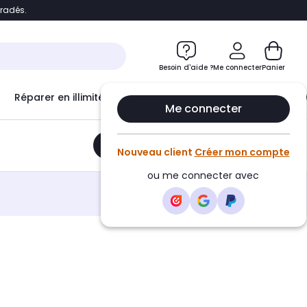
bradés.
e
Accéder directement au chatbot
Besoin d'aide ?
Me connecter
Panier
Réparer en illimité avec
Le Club Infinity
Econ
Me connecter
Ajouter au panier
•
73,05€
Nouveau client
Créer mon compte
ou me connecter avec