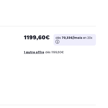
1199,60€
dès
70,33€/mois
en 20x
1 autre offre
dès 1199,60€