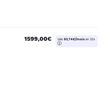
1599,00€
dès
93,74€/mois
en 20x