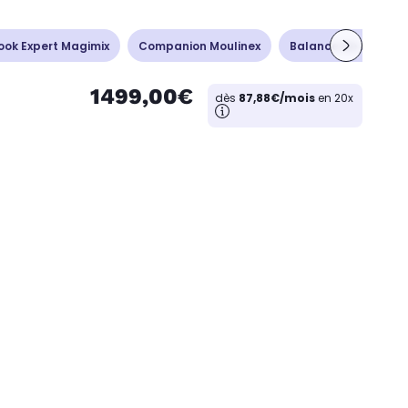
ook Expert Magimix
Companion Moulinex
Balance de cuisine
1499,00€
dès
87,88€/mois
en 20x