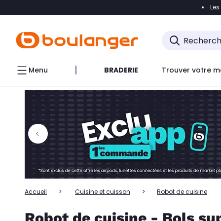
Les
Accéder directement à la navigation
Accéder directem
Accéder directement au chatbot
Menu
BRADERIE
Trouver votre m
Accueil
Cuisine et cuisson
Robot de cuisine
Robot de cuisine - Bols s