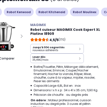
Robot Kenwood
Robot Kitchenaid
Robot Moulinex
C
MAGIMIX
Robot cuiseur MAGIMIX Cook Expert XL
Platine 18909
4,5/5
(170)
Jusqu'à
90€
cagnottés
nouveaux adhérents
Louer dès
Comparer
35,49€/mois
Battre/Fouetter, Pétrir, Mélanger délicatement,
Emulsionner, Emincer, Couper/Hacher
finement, Hacher la viande, Râper, Mixer,
chauffer, cuire à la vapeur, mijoter, rissoler,
Peser les aliments
Capacité Large 4,8L, Bol en : inox
Dimensions l x h x p : 34 x 41 x 35 cm, 11,90 Kg
Précision de chauffe: : au degrés près
On adore :
Moteur professionnel, cuisson
induction au degré près. 3 cuves et pétrin