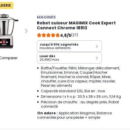
ADERIE
MAGIMIX
Robot cuiseur MAGIMIX Cook Expert
Connect Chrome 18913
4,8/5
(27)
Jusqu'à
90€
cagnottés
nouveaux adhérents
Louer dès
Comparer
26,49€/mois
Battre/Fouetter, Pétrir, Mélanger délicatement,
Emulsionner, Emincer, Couper/Hacher
finement, Hacher la viande, Râper, Mixer,
chauffer, cuire à la vapeur, mijoter, rissoler,
Peser les aliments
Capacité standard 3,5L, Bol en : inox
Dimensions l x h x p : 33.5 x 38 x 39 cm, 11,14 Kg
Précision de chauffe: : au degrés près, Robot
connecté
On adore :
Application Magimix, Balance
connectée pour une pesée + simple