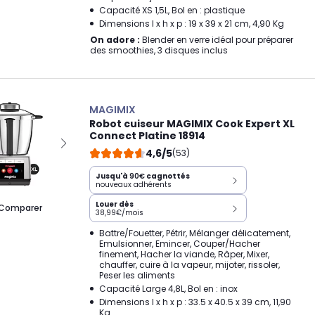
Capacité XS 1,5L, Bol en : plastique
Dimensions l x h x p : 19 x 39 x 21 cm, 4,90 Kg
On adore :
Blender en verre idéal pour préparer
des smoothies, 3 disques inclus
MAGIMIX
Robot cuiseur MAGIMIX Cook Expert XL
Connect Platine 18914
4,6/5
(53)
Jusqu'à
90€
cagnottés
nouveaux adhérents
Louer dès
Comparer
38,99€/mois
Battre/Fouetter, Pétrir, Mélanger délicatement,
Emulsionner, Emincer, Couper/Hacher
finement, Hacher la viande, Râper, Mixer,
chauffer, cuire à la vapeur, mijoter, rissoler,
Peser les aliments
Capacité Large 4,8L, Bol en : inox
Dimensions l x h x p : 33.5 x 40.5 x 39 cm, 11,90
Kg