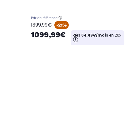
Prix de référence
oldPrice
1399,99€
-21%
1099,99€
dès
64,49€/mois
en 20x