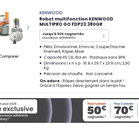
KENWOOD
Robot multifonction KENWOOD
MULTIPRO GO FDP23.380GR
Jusqu'à
90€
cagnottés
nouveaux adhérents
Pétrir, Emulsionner, Emincer, Couper/Hacher
finement, Râper, Mixer
Comparer
Capacité XS 1,3L, Bol en : Plastique sans BPA
Dimensions l x h x p : 16.8 x 29.7 x 23.9 cm, 2,90
Kg
Précision de chauffe: : Non concerné
On adore :
Râpez directement dans le plat !
Grâce à l'Express Serve, gagnez un temps fou.