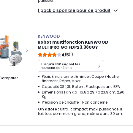
pâtissier.
1 pack disponible pour ce produit
KENWOOD
Robot multifonction KENWOOD
MULTIPRO GO FDP23.380GY
4/5
(1)
Jusqu'à
90€
cagnottés
nouveaux adhérents
Pétrir, Emulsionner, Emincer, Couper/Hacher
Comparer
finement, Râper, Mixer
Capacité XS 1,3L, Bol en : Plastique sans BPA
Dimensions l x h x p : 16.8 x 29.7 x 23.9 cm, 2,90
Kg
Précision de chauffe: : Non concerné
On adore :
Ultra-compact, maxi puissance. Il
fait tout comme un grand, même dans 30 cm.