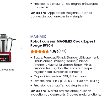
Précision de chauffe: : au degrés près, Robot
connecté
On adore :
Application Magimix, Balance
connectée pour une pesée + simple
MAGIMIX
Robot cuiseur MAGIMIX Cook Expert
Rouge 18904
4,6/5
(443)
Battre/Fouetter, Pétrir, Mélanger délicatement,
Emulsionner, Emincer, Couper/Hacher
finement, Hacher la viande, Râper, Mixer,
Préparer les jus, chauffer, cuire à la vapeur,
Comparer
mijoter, rissoler, Peser les aliments
Capacité standard 3,5L, Bol en : inox
Dimensions l x h x p : 33.5 x 38 x 39 cm, 11,14 Kg
Précision de chauffe: : au degrés près
On adore :
Moteur professionnel, cuisson
induction au degré près. 3 cuves multifonctions,