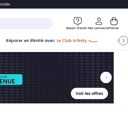
bradés.
ontenu
Accéder directement au pied de page
Besoin d'aide ?
Me connecter
Panier
Réparer en illimité avec
Le Club Infinity
Econ