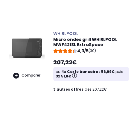
WHIRLPOOL
Micro ondes grill WHIRLPOOL
MWF421SL ExtraSpace
4,3/5
(30)
207,22€
ou
4x Carte bancaire : 56,99€
puis
Comparer
3x 51,8€
3 autres offres
dès 207,22€