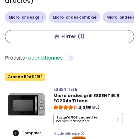
articles)
Micro-ondes grill
Micro-ondes combiné
Micro-ondes en
Filtrer
(1)
Produits
reconditionnés
Grande BRADERIE
ESSENTIELB
Micro ondes grill ESSENTIELB
EG204s Titane
4,3/5
(185)
Jusqu'à
90€
cagnottés
nouveaux adhérents
Comparer
Prix de référence