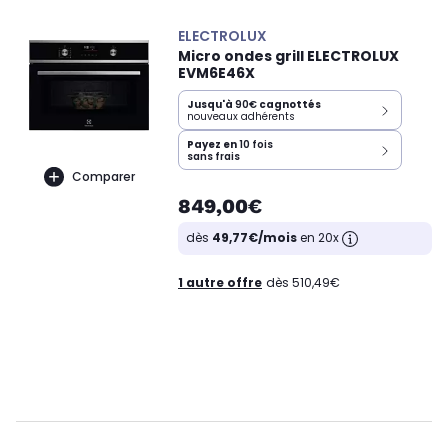
ELECTROLUX
Micro ondes grill ELECTROLUX
EVM6E46X
Jusqu'à
90€
cagnottés
nouveaux adhérents
Payez en
10 fois
sans frais
Comparer
849,00€
dès
49,77€/mois
en 20x
1 autre offre
dès 510,49€