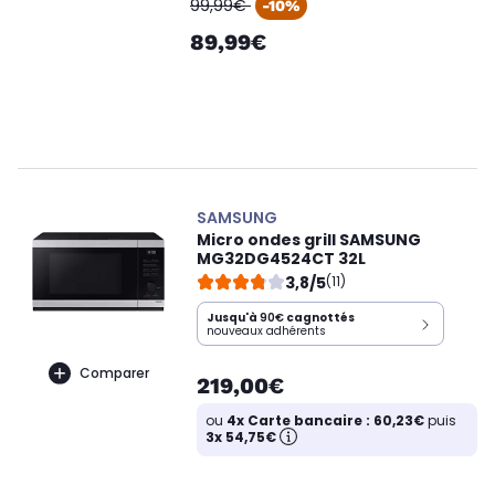
oldPrice
99,99€
-10%
89,99€
SAMSUNG
Micro ondes grill SAMSUNG
MG32DG4524CT 32L
3,8/5
(11)
Jusqu'à
90€
cagnottés
nouveaux adhérents
Comparer
219,00€
ou
4x Carte bancaire : 60,23€
puis
3x 54,75€