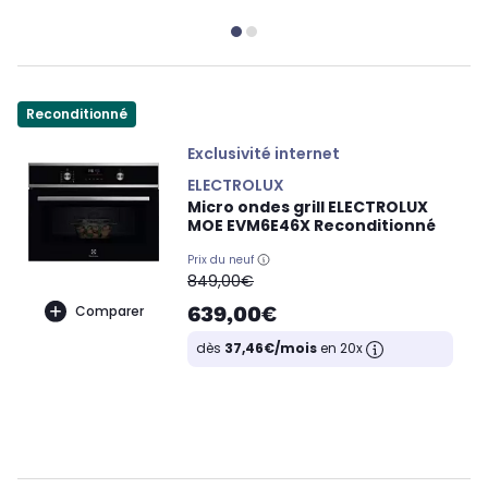
Reconditionné
Exclusivité internet
ELECTROLUX
Micro ondes grill ELECTROLUX
MOE EVM6E46X Reconditionné
Prix du neuf
oldPrice
849,00€
639,00€
Comparer
dès
37,46€/mois
en 20x