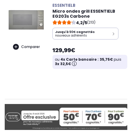
ESSENTIELB
Micro ondes grill ESSENTIELB
EG203s Carbone
4,2/5
(213)
Jusqu'à
90€
cagnottés
nouveaux adhérents
Comparer
129,99€
ou
4x Carte bancaire : 35,75€
puis
3x 32,5€