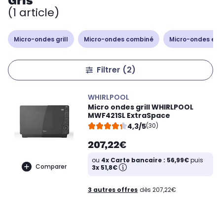
Gris
(1 article)
Micro-ondes grill
Micro-ondes combiné
Micro-ondes en
Filtrer
(2)
WHIRLPOOL
Micro ondes grill WHIRLPOOL
MWF421SL ExtraSpace
4,3/5
(30)
207,22€
ou
4x Carte bancaire : 56,99€
puis
Comparer
3x 51,8€
3 autres offres
dès 207,22€