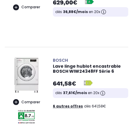
629,00€
Comparer
dès
36,88€/mois
en 20x
BOSCH
Lave linge hublot encastrable
BOSCH WIW24348FF Série 6
641,58€
dès
37,61€/mois
en 20x
Comparer
6 autres offres
dès 641,58€