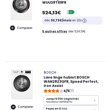
WUU28T69FR
524,13€
dès
30,73€/mois
en 20x
Comparer
5 autres offres
dès 524,13€
BOSCH
Lave linge hublot BOSCH
WAN2823QFR, Speed Perfect,
Iron Assist
4/5
(7)
Jusqu'à
90€
cagnottés
nouveaux adhérents
Comparer
Payez en
10 fois