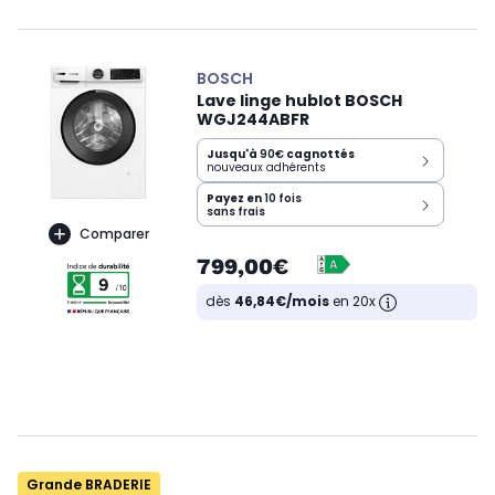
BOSCH
Lave linge hublot BOSCH
WGJ244ABFR
Jusqu'à
90€
cagnottés
nouveaux adhérents
Payez en
10 fois
sans frais
Comparer
799,00€
dès
46,84€/mois
en 20x
Grande BRADERIE