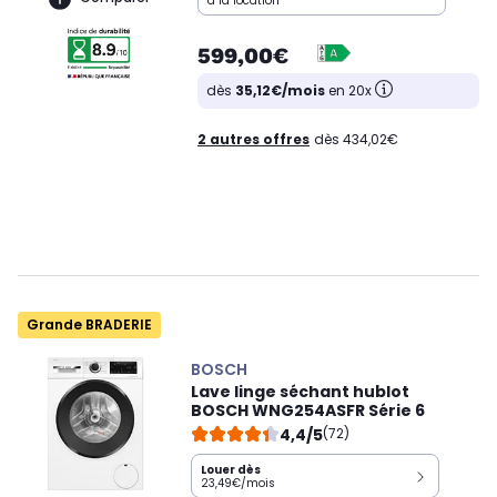
à la location
599,00€
dès
35,12€/mois
en 20x
2 autres offres
dès 434,02€
Grande BRADERIE
BOSCH
Lave linge séchant hublot
BOSCH WNG254ASFR Série 6
4,4/5
(72)
Louer dès
23,49€/mois