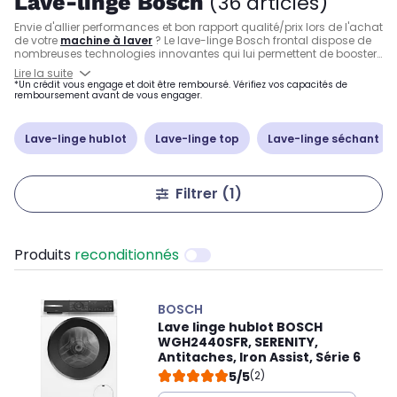
Lave-linge Bosch
(36 articles)
Envie d'allier performances et bon rapport qualité/prix lors de l'achat
de votre
machine à laver
? Le lave-linge Bosch frontal dispose de
nombreuses technologies innovantes qui lui permettent de booster
ses capacités de lavage et d'essorage. En plus de consommer
Lire la suite
moins d'eau et d'énergie grâce à la détection de charge
*Un crédit vous engage et doit être remboursé. Vérifiez vos capacités de
automatique, la machine à laver Bosch est équipée d'un moteur à
remboursement avant de vous engager.
induction à la fois robuste et silencieux, ainsi que de nombreux
programmes spéciaux pour l'ensemble de vos vêtements.
Lave-linge hublot
Lave-linge top
Lave-linge séchant
Filtrer
(1)
Produits
reconditionnés
BOSCH
Lave linge hublot BOSCH
WGH2440SFR, SERENITY,
Antitaches, Iron Assist, Série 6
5/5
(2)