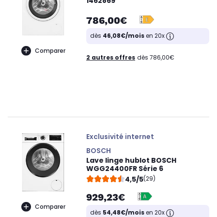
1462869
786,00€
dès
46,08€/mois
en 20x
Comparer
2 autres offres
dès 786,00€
Exclusivité internet
BOSCH
Lave linge hublot BOSCH
WGG24400FR Série 6
4,5/5
(29)
929,23€
Comparer
dès
54,48€/mois
en 20x