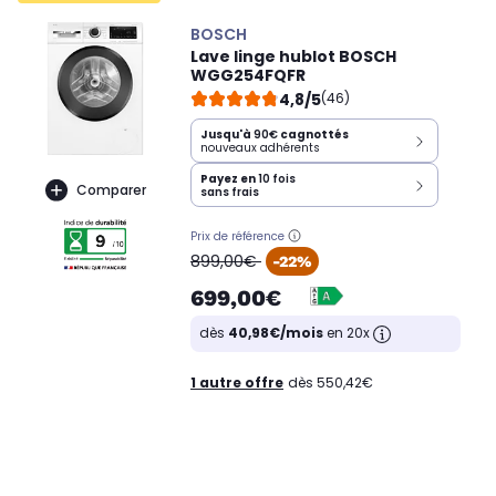
BOSCH
Lave linge hublot BOSCH
WGG254FQFR
4,8/5
(46)
Jusqu'à
90€
cagnottés
nouveaux adhérents
Payez en
10 fois
Comparer
sans frais
Prix de référence
oldPrice
899,00€
-22%
699,00€
dès
40,98€/mois
en 20x
1 autre offre
dès 550,42€