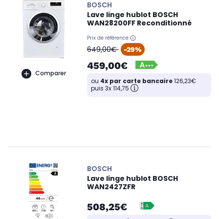
BOSCH
Lave linge hublot BOSCH
WAN28200FF Reconditionné
Prix de référence
oldPrice
649,00€
-29%
459,00€
Comparer
ou
4x par carte bancaire
126,23€
puis 3x 114,75
BOSCH
Lave linge hublot BOSCH
WAN2427ZFR
508,25€