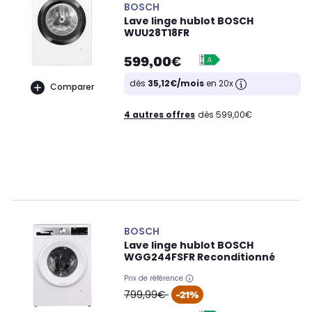
BOSCH
Lave linge hublot BOSCH
WUU28T18FR
599,00€
dès
35,12€/mois
en 20x
Comparer
4 autres offres
dès 599,00€
BOSCH
Lave linge hublot BOSCH
WGG244FSFR Reconditionné
Prix de référence
oldPrice
799,99€
-21%