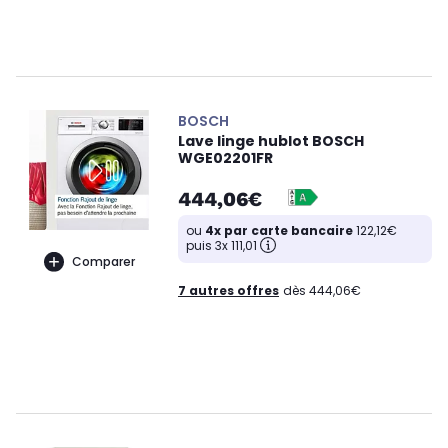
BOSCH
Lave linge hublot BOSCH
WGE02201FR
444,06€
ou
4x par carte bancaire
122,12€
puis 3x 111,01
Comparer
7 autres offres
dès 444,06€