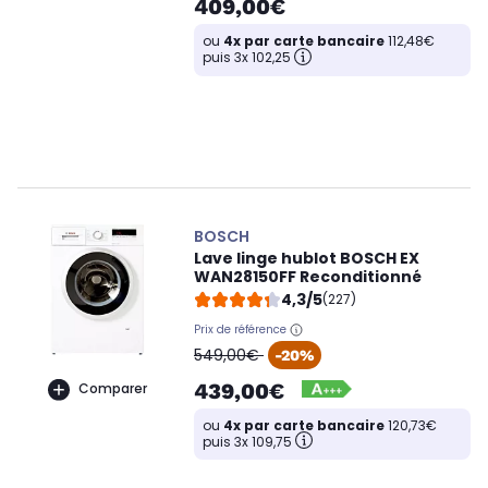
409,00€
ou
4x par carte bancaire
112,48€
puis 3x 102,25
BOSCH
Lave linge hublot BOSCH EX
WAN28150FF Reconditionné
4,3/5
(227)
Prix de référence
oldPrice
549,00€
-20%
439,00€
Comparer
ou
4x par carte bancaire
120,73€
puis 3x 109,75