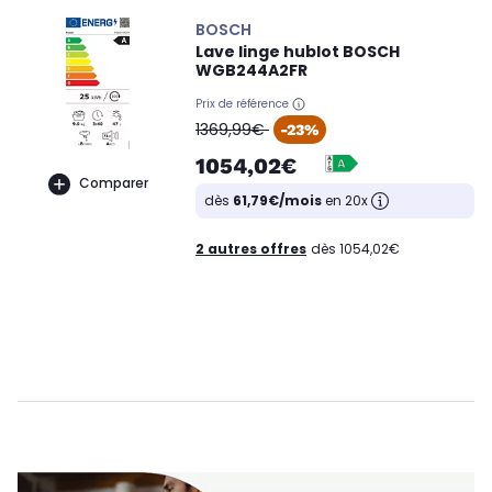
BOSCH
Lave linge hublot BOSCH
WGB244A2FR
Prix de référence
oldPrice
1369,99€
-23%
1054,02€
Comparer
dès
61,79€/mois
en 20x
2 autres offres
dès 1054,02€