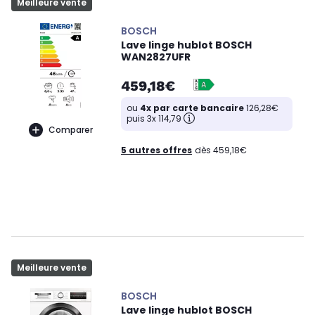
Meilleure vente
BOSCH
Lave linge hublot BOSCH
WAN2827UFR
459,18€
ou
4x par carte bancaire
126,28€
puis 3x 114,79
Comparer
5 autres offres
dès 459,18€
Meilleure vente
BOSCH
Lave linge hublot BOSCH