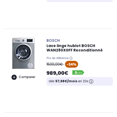
BOSCH
Lave linge hublot BOSCH
WAN280X0FF Reconditionné
Prix de référence
oldPrice
1500,00€
-34%
989,00€
Comparer
dès
57,98€/mois
en 20x