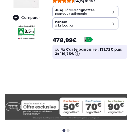
4,6/5
(45)
Jusqu'à
90€
cagnottés
nouveaux adhérents
Comparer
Pensez
à la location
478,99€
ou
4x Carte bancaire : 131,72€
puis
3x 119,75€