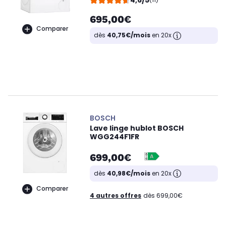
4,6/5
695,00€
Comparer
dès
40,75€/mois
en 20x
BOSCH
Lave linge hublot BOSCH
WGG244F1FR
699,00€
dès
40,98€/mois
en 20x
Comparer
4 autres offres
dès 699,00€