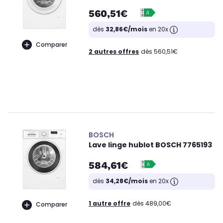
560,51€
dès
32,86€/mois
en 20x
Comparer
2 autres offres
dès 560,51€
BOSCH
Lave linge hublot BOSCH 7765193
584,61€
dès
34,28€/mois
en 20x
1 autre offre
dès 489,00€
Comparer