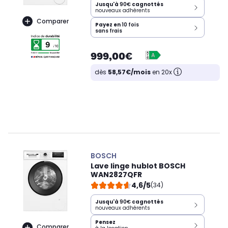
Jusqu'à
90€
cagnottés
nouveaux adhérents
Comparer
Payez en
10 fois
sans frais
999,00€
dès
58,57€/mois
en 20x
BOSCH
Lave linge hublot BOSCH
WAN2827QFR
4,6/5
(34)
Jusqu'à
90€
cagnottés
nouveaux adhérents
Pensez
Comparer