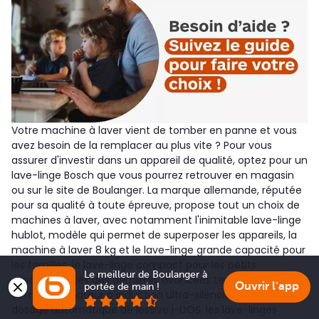
Votre machine à laver vient de tomber en panne et vous
avez besoin de la remplacer au plus vite ? Pour vous
assurer d'investir dans un appareil de qualité, optez pour un
lave-linge Bosch que vous pourrez retrouver en magasin
ou sur le site de Boulanger. La marque allemande, réputée
pour sa qualité à toute épreuve, propose tout un choix de
machines à laver, avec notamment l'inimitable lave-linge
hublot, modèle qui permet de superposer les appareils, la
machine à laver 8 kg et le lave-linge grande capacité pour
les familles, le lave-linge compact pour les petits
Le meilleur de Boulanger à 
espaces...Dotés des dernières avancées technologiques,
Ouvrir l'app
portée de main !
comme le moteur à induction ultra-silencieux ou le
dosage automatique de lessive i-DOS, les lave-linges