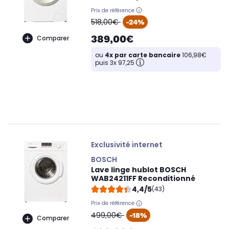
Prix de référence
oldPrice
518,00€
-24%
389,00€
Comparer
ou
4x par carte bancaire
106,98€
puis 3x 97,25
Exclusivité internet
BOSCH
Lave linge hublot BOSCH
WAB24211FF Reconditionné
4,4/5
(43)
Prix de référence
oldPrice
499,00€
-18%
Comparer