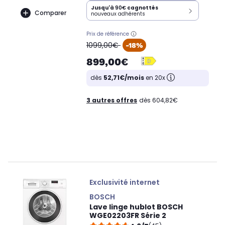
Jusqu'à
90€
cagnottés
Comparer
nouveaux adhérents
Prix de référence
oldPrice
1099,00€
-18%
899,00€
dès
52,71€/mois
en 20x
3 autres offres
dès 604,82€
Exclusivité internet
BOSCH
Lave linge hublot BOSCH
WGE02203FR Série 2