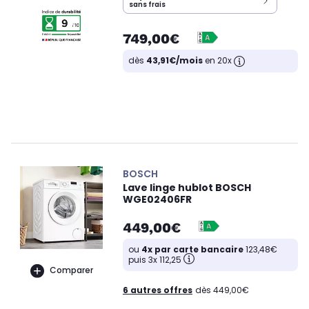
sans frais
749,00€
dès
43,91€/mois
en 20x
BOSCH
Lave linge hublot BOSCH
WGE02406FR
449,00€
ou
4x par carte bancaire
123,48€
puis 3x 112,25
Comparer
6 autres offres
dès 449,00€