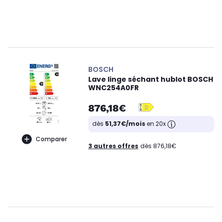
BOSCH
Lave linge séchant hublot BOSCH
WNC254A0FR
876,18€
dès
51,37€/mois
en 20x
Comparer
3 autres offres
dès 876,18€