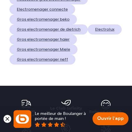
Electromenager connecte
Gros electromenager beko
Gros electromenager de dietrich
Electrolux
Gros electromenager haier
Gros electromenager Miele
Gros electromenager neff
Le Club Infinity
Livraison 
Retours sous 15 
Le meilleur de Boulanger à 
offerte*
jours
Ouvrir l'app
portée de main !