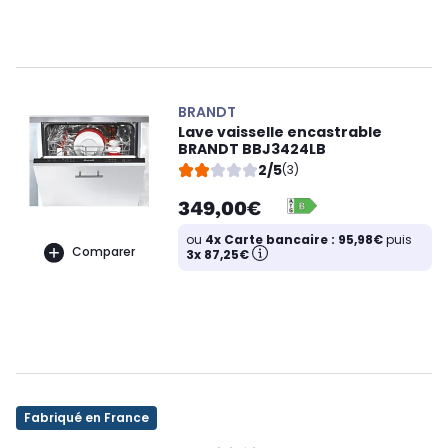
BRANDT
Lave vaisselle encastrable
BRANDT BBJ3424LB
2/5
(3)
349,00€
ou
4x Carte bancaire : 95,98€
puis
Comparer
3x 87,25€
Fabriqué en France