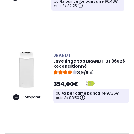
ou
4x par carte bancaire
90,48€
puis 3x 82,25
BRANDT
Lave linge top BRANDT BT36028
Reconditionné
3,9/5
(9)
354,00€
ou
4x par carte bancaire
97,35€
Comparer
puis 3x 88,50