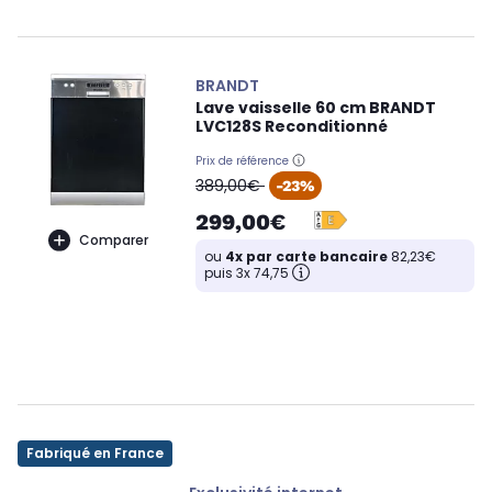
BRANDT
Lave vaisselle 60 cm BRANDT
LVC128S Reconditionné
Prix de référence
oldPrice
389,00€
-23%
299,00€
Comparer
ou
4x par carte bancaire
82,23€
puis 3x 74,75
Fabriqué en France