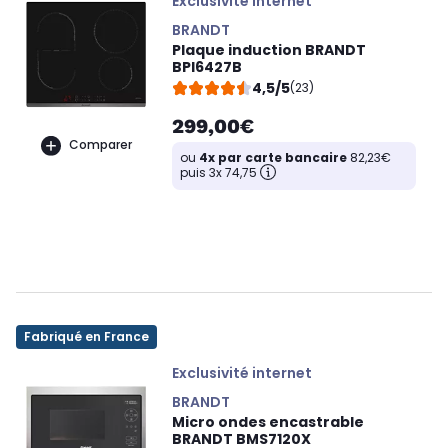
Exclusivité internet
BRANDT
Plaque induction BRANDT
BPI6427B
4,5/5
(23)
299,00€
Comparer
ou
4x par carte bancaire
82,23€
puis 3x 74,75
Fabriqué en France
Exclusivité internet
BRANDT
Micro ondes encastrable
BRANDT BMS7120X