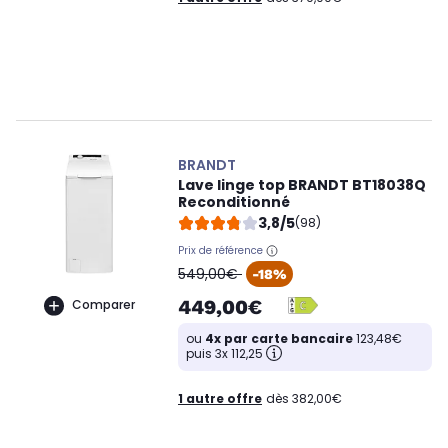
BRANDT
Lave linge top BRANDT BT18038Q
Reconditionné
3,8/5
(98)
Prix de référence
oldPrice
549,00€
-18%
449,00€
Comparer
ou
4x par carte bancaire
123,48€
puis 3x 112,25
1 autre offre
dès 382,00€