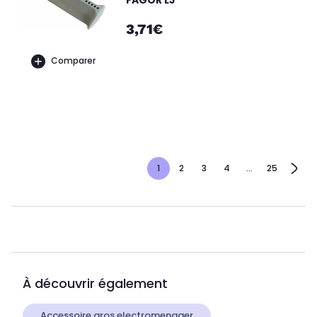
3,71€
Comparer
1
2
3
4
...
25
À découvrir également
Accessoire gros electromenager