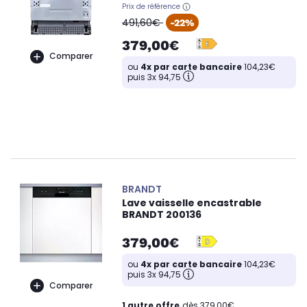
Prix de référence
oldPrice
491,60€
-22%
379,00€
Comparer
ou
4x par carte bancaire
104,23€
puis 3x 94,75
BRANDT
Lave vaisselle encastrable
BRANDT 200136
379,00€
ou
4x par carte bancaire
104,23€
puis 3x 94,75
Comparer
1 autre offre
dès 379,00€