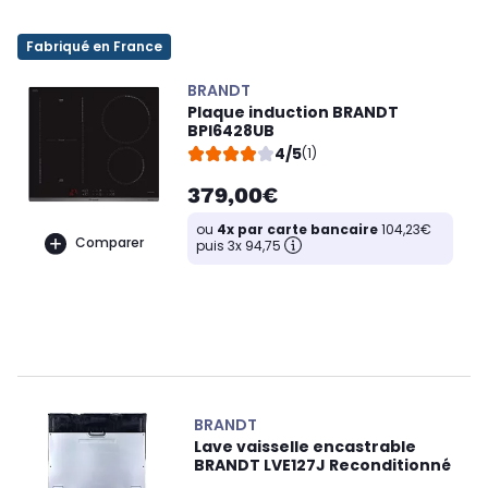
Fabriqué en France
BRANDT
Plaque induction BRANDT
BPI6428UB
4/5
(1)
379,00€
ou
4x par carte bancaire
104,23€
Comparer
puis 3x 94,75
BRANDT
Lave vaisselle encastrable
BRANDT LVE127J Reconditionné