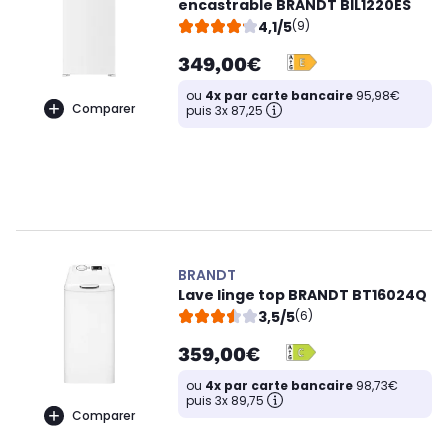
encastrable BRANDT BIL1220ES
4,1/5
(9)
349,00€
ou
4x par carte bancaire
95,98€
Comparer
puis 3x 87,25
BRANDT
Lave linge top BRANDT BT16024Q
3,5/5
(6)
359,00€
ou
4x par carte bancaire
98,73€
puis 3x 89,75
Comparer