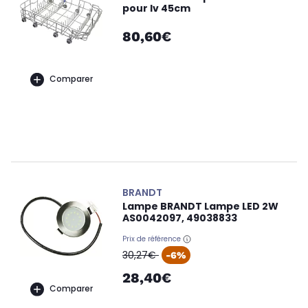
pour lv 45cm
80,60€
Comparer
BRANDT
Lampe BRANDT Lampe LED 2W
AS0042097, 49038833
Prix de référence
oldPrice
30,27€
-6%
28,40€
Comparer