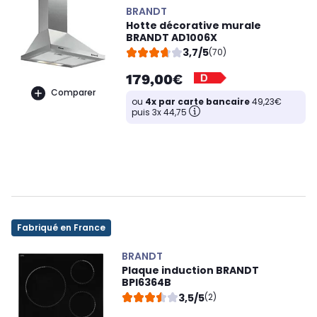
BRANDT
Hotte décorative murale
BRANDT AD1006X
3,7/5
(70)
179,00€
Comparer
ou
4x par carte bancaire
49,23€
puis 3x 44,75
Fabriqué en France
BRANDT
Plaque induction BRANDT
BPI6364B
3,5/5
(2)