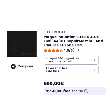
ELECTROLUX
Plaque induction ELECTROLUX
EIV63443CT SaphirMatt SE- Anti-
rayures et Zone Flex
4,5/5
(35)
Jusqu'à
90€
cagnottés
nouveaux adhérents
Comparer
Payez en
10 fois
sans frais
699,00€
dès
40,98€/mois
en 20x