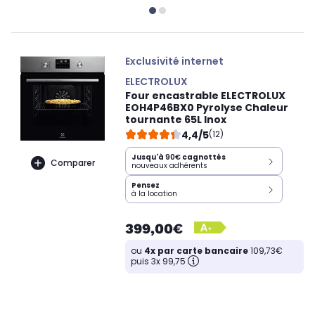
Exclusivité internet
ELECTROLUX
Four encastrable ELECTROLUX
EOH4P46BX0 Pyrolyse Chaleur
tournante 65L Inox
4,4/5
(12)
Jusqu'à
90€
cagnottés
Comparer
nouveaux adhérents
Pensez
à la location
399,00€
ou
4x par carte bancaire
109,73€
puis 3x 99,75