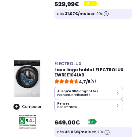
529,99€
dès
31,07€/mois
en 20x
ELECTROLUX
Lave linge hublot ELECTROLUX
EW6EE1041AB
4,7/5
(9)
Jusqu'à
90€
cagnottés
nouveaux adhérents
Pensez
Comparer
à la location
649,00€
dès
38,05€/mois
en 20x