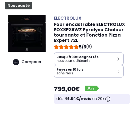
Nouveauté
ELECTROLUX
Four encastrable ELECTROLUX
EOX8P38WZ Pyrolyse Chaleur
tournante et Fonction Pizza
Expert 72L
5/5
(8)
Jusqu'à
90€
cagnottés
nouveaux adhérents
Comparer
Payez en
10 fois
sans frais
799,00€
dès
46,84€/mois
en 20x