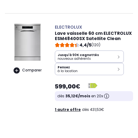
ELECTROLUX
Lave vaisselle 60 cm ELECTROLUX
ESM48400SX Satellite Clean
4,4/5
(120)
Jusqu'à
90€
cagnottés
nouveaux adhérents
Pensez
Comparer
à la location
599,00€
dès
35,12€/mois
en 20x
1 autre offre
dès 431,53€