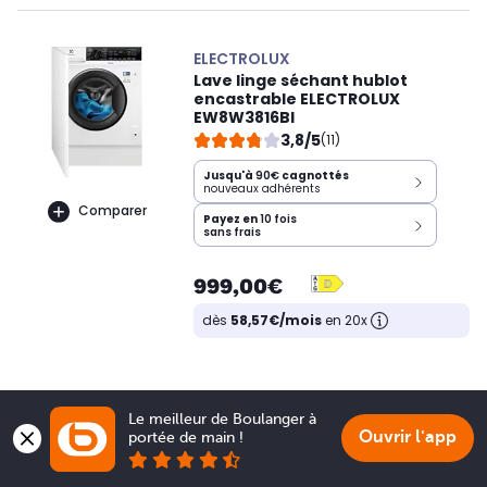
ELECTROLUX
Lave linge séchant hublot
encastrable ELECTROLUX
EW8W3816BI
3,8/5
(11)
Jusqu'à
90€
cagnottés
nouveaux adhérents
Comparer
Payez en
10 fois
sans frais
999,00€
dès
58,57€/mois
en 20x
Le meilleur de Boulanger à 
Ouvrir l'app
portée de main !