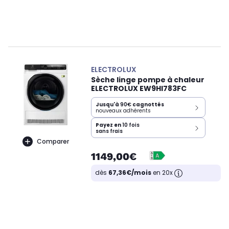
ELECTROLUX
Sèche linge pompe à chaleur
ELECTROLUX EW9HI783FC
Jusqu'à
90€
cagnottés
nouveaux adhérents
Payez en
10 fois
sans frais
Comparer
1149,00€
dès
67,36€/mois
en 20x