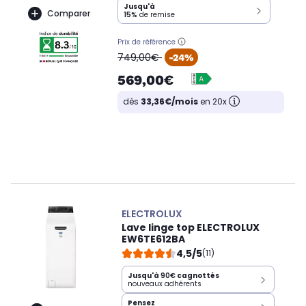
Jusqu'à
Comparer
15%
de remise
Prix de référence
oldPrice
749,00€
-24%
569,00€
dès
33,36€/mois
en 20x
ELECTROLUX
Lave linge top ELECTROLUX
EW6TE612BA
4,5/5
(11)
Jusqu'à
90€
cagnottés
nouveaux adhérents
Pensez