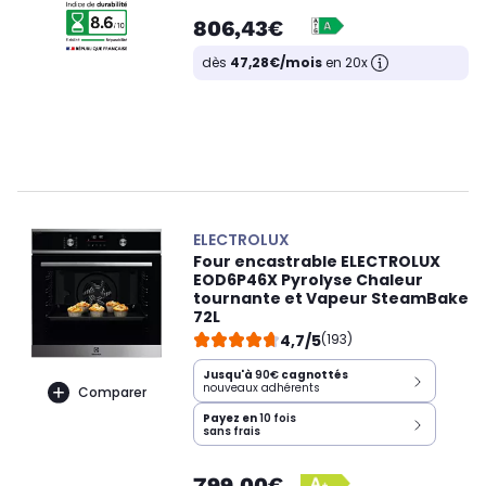
806,43€
dès
47,28€/mois
en 20x
ELECTROLUX
Four encastrable ELECTROLUX
EOD6P46X Pyrolyse Chaleur
tournante et Vapeur SteamBake
72L
4,7/5
(193)
Jusqu'à
90€
cagnottés
nouveaux adhérents
Comparer
Payez en
10 fois
sans frais
799,00€