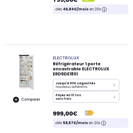
dès
46,84€/mois
en 20x
ELECTROLUX
Réfrigérateur 1 porte
encastrable ELECTROLUX
ERD6DE18S1
Jusqu'à
90€
cagnottés
nouveaux adhérents
Payez en
10 fois
sans frais
Comparer
999,00€
dès
58,57€/mois
en 20x