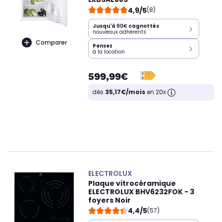
4,9/5
(8)
Jusqu'à
90€
cagnottés
nouveaux adhérents
Comparer
Pensez
à la location
599,99€
dès
35,17€/mois
en 20x
ELECTROLUX
Plaque vitrocéramique
ELECTROLUX BHV6232FOK - 3
foyers Noir
4,4/5
(57)