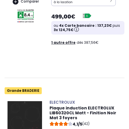
Comparer
à la location
499,00€
ou
4x Carte bancaire : 137,23€
puis
3x 124,75€
1 autre offre
dès 387,56€
Grande BRADERIE
ELECTROLUX
Plaque induction ELECTROLUX
LIB60320CL Matt - Finition Noir
Mat 3 foyers
4,1/5
(42)