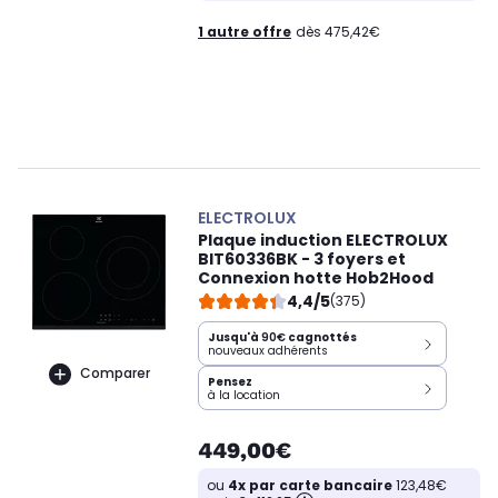
1 autre offre
dès 475,42€
ELECTROLUX
Plaque induction ELECTROLUX
BIT60336BK - 3 foyers et
Connexion hotte Hob2Hood
4,4/5
(375)
Jusqu'à
90€
cagnottés
nouveaux adhérents
Comparer
Pensez
à la location
449,00€
ou
4x par carte bancaire
123,48€