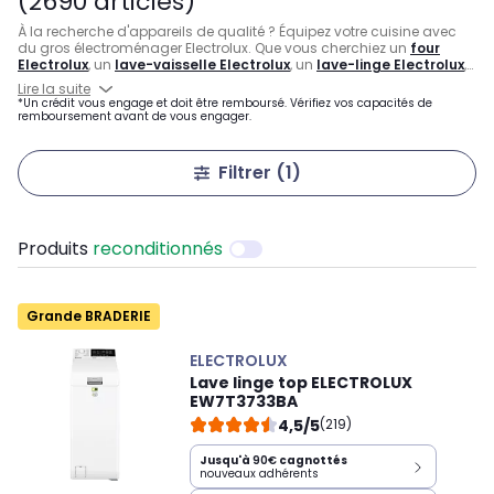
(2690 articles)
À la recherche d'appareils de qualité ? Équipez votre cuisine avec
du gros électroménager Electrolux. Que vous cherchiez un
four
Electrolux
, un
lave-vaisselle Electrolux
, un
lave-linge Electrolux
,
un sèche-linge Electrolux Perfectcare 700, ou encore un aspirateur
Lire la suite
Ultrasilencer, la marque propose une gamme d'appareils
*Un crédit vous engage et doit être remboursé. Vérifiez vos capacités de
performants et élégants qui sauront répondre à tous vos besoins.
remboursement avant de vous engager.
Pour une cuisson précise, optez pour la
plaque à induction
Electrolux
ou le four vapeur.
Filtrer
(1)
Produits
reconditionnés
Grande BRADERIE
ELECTROLUX
Lave linge top ELECTROLUX
EW7T3733BA
4,5/5
(219)
Jusqu'à
90€
cagnottés
nouveaux adhérents