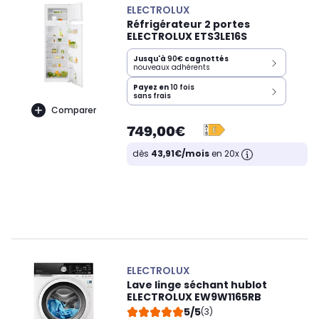
ELECTROLUX
Réfrigérateur 2 portes
ELECTROLUX ETS3LE16S
Jusqu'à
90€
cagnottés
nouveaux adhérents
Payez en
10 fois
sans frais
Comparer
749,00€
dès
43,91€/mois
en 20x
ELECTROLUX
Lave linge séchant hublot
ELECTROLUX EW9W1165RB
5/5
(3)