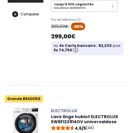
Jusqu'à
90€
cagnottés
nouveaux adhérents
Comparer
Prix de référence
oldPrice
399,00€
-25%
299,00€
ou
4x Carte bancaire : 82,23€
puis
3x 74,75€
Grande BRADERIE
ELECTROLUX
Lave linge hublot ELECTROLUX
EW6FI22914OV universaldose
4,6/5
(48)