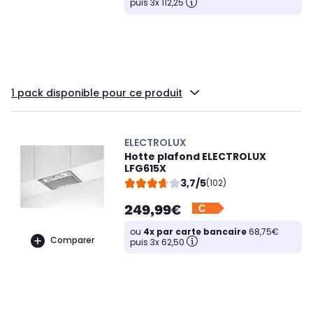
puis 3x 112,25
1 pack disponible pour ce produit
ELECTROLUX
Hotte plafond ELECTROLUX
LFG615X
3,7/5
(102)
249,99€
ou
4x par carte bancaire
68,75€
Comparer
puis 3x 62,50