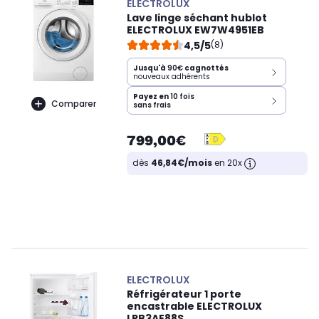
ELECTROLUX
Lave linge séchant hublot
ELECTROLUX EW7W4951EB
4,5/5
(8)
Jusqu'à
90€
cagnottés
nouveaux adhérents
Payez en
10 fois
Comparer
sans frais
799,00€
dès
46,84€/mois
en 20x
ELECTROLUX
Réfrigérateur 1 porte
encastrable ELECTROLUX
LRB3AE88S