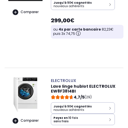
Jusqu'à
90€
cagnottés
nouveaux adhérents
Comparer
299,00€
ou
4x par carte bancaire
82,23€
puis 3x 74,75
ELECTROLUX
Lave linge hublot ELECTROLUX
EW8F3814BI
4,7/5
(29)
Jusqu'à
90€
cagnottés
nouveaux adhérents
Payez en
10 fois
Comparer
sans frais