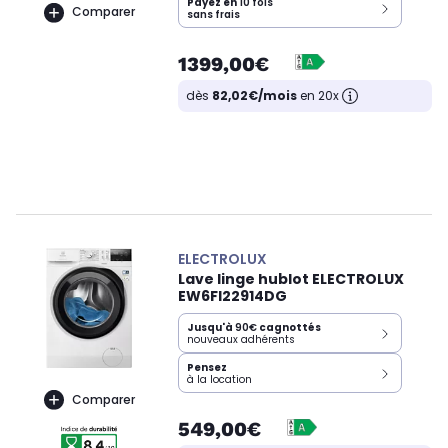
Payez en
10 fois
Comparer
sans frais
1399,00€
dès
82,02€/mois
en 20x
ELECTROLUX
Lave linge hublot ELECTROLUX
EW6FI22914DG
Jusqu'à
90€
cagnottés
nouveaux adhérents
Pensez
à la location
Comparer
549,00€