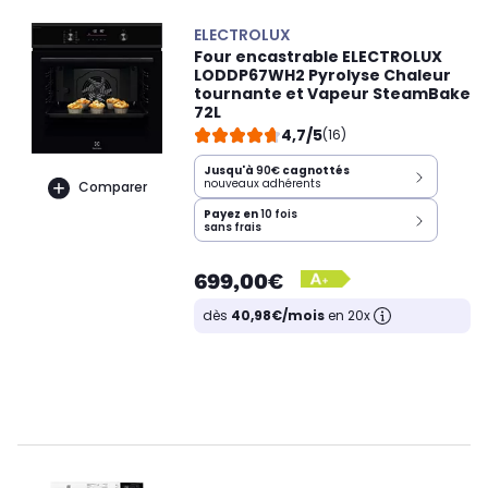
ELECTROLUX
Four encastrable ELECTROLUX
LODDP67WH2 Pyrolyse Chaleur
tournante et Vapeur SteamBake
72L
4,7/5
(16)
Jusqu'à
90€
cagnottés
nouveaux adhérents
Comparer
Payez en
10 fois
sans frais
699,00€
dès
40,98€/mois
en 20x