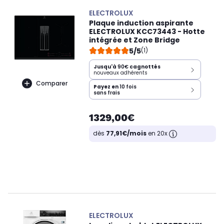
ELECTROLUX
Plaque induction aspirante
ELECTROLUX KCC73443 - Hotte
intégrée et Zone Bridge
5/5
(1)
Jusqu'à
90€
cagnottés
nouveaux adhérents
Comparer
Payez en
10 fois
sans frais
1329,00€
dès
77,91€/mois
en 20x
ELECTROLUX