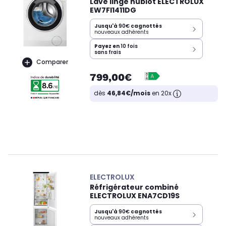
Lave linge hublot ELECTROLUX
EW7FI1411DG
Jusqu'à
90€
cagnottés
nouveaux adhérents
Payez en
10 fois
sans frais
Comparer
799,00€
dès
46,84€/mois
en 20x
ELECTROLUX
Réfrigérateur combiné
ELECTROLUX ENA7CD19S
Jusqu'à
90€
cagnottés
nouveaux adhérents