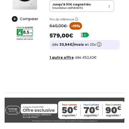
Jusqu'à
90€
cagnottés
nouveaux adhérents
Comparer
Prix de référence
oldPrice
649,00€
-11%
579,00€
dès
33,94€/mois
en 20x
1 autre offre
dès 452,42€