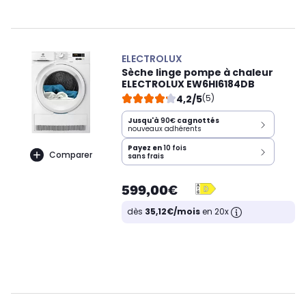
ELECTROLUX
Sèche linge pompe à chaleur
ELECTROLUX EW6HI6184DB
4,2/5
(5)
Jusqu'à
90€
cagnottés
nouveaux adhérents
Payez en
10 fois
Comparer
sans frais
599,00€
dès
35,12€/mois
en 20x