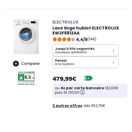
ELECTROLUX
Lave linge hublot ELECTROLUX
EW2F6812AA
4,4/5
(148)
Jusqu'à
90€
cagnottés
nouveaux adhérents
Pensez
Comparer
à la location
479,99€
ou
4x par carte bancaire
132,00€
puis 3x 120,00
3 autres offres
dès 352,76€