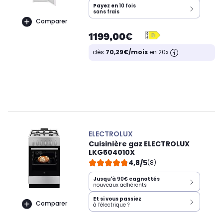
Payez en
10 fois
sans frais
Comparer
1199,00€
dès
70,29€/mois
en 20x
ELECTROLUX
Cuisinière gaz ELECTROLUX
LKG504010X
4,8/5
(8)
Jusqu'à
90€
cagnottés
nouveaux adhérents
Et si vous passiez
Comparer
à l'électrique ?