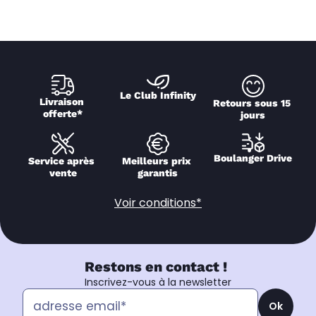
Le Club Infinity
Livraison 
Retours sous 15 
offerte*
jours
Boulanger Drive
Service après 
Meilleurs prix 
vente
garantis
Voir conditions*
Restons en contact !
Inscrivez-vous à la newsletter
Ok