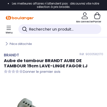
Les meilleures affaires n'attendent pas : découvrez vite notre
Accéder directement à la navigation
sélection à prix bradés.
Accéder directement au contenu
Me connecter
Panier
Accéder directement au pied de page
Menu
Accéder directement au chatbot
Pièce détachée
Réf. 900
0582170
BRANDT
Aube de tambour
BRANDT
AUBE DE
TAMBOUR 19cm LAVE-LINGE FAGOR LJ
Donner le premier avis