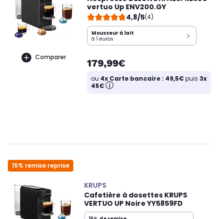
vertuo Up ENV200.GY
4,8/5
(4)
Mousseur à lait
à 1 euros
Comparer
179,99€
ou
4x Carte bancaire : 49,5€
puis
3x
45€
15% remise reprise
KRUPS
Cafetière à dosettes KRUPS
VERTUO UP Noire YY5859FD
15%
de remise