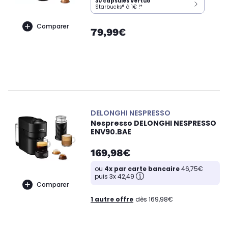
30 capsules Vertuo
Starbucks® à 1€ !*
Comparer
79,99€
DELONGHI NESPRESSO
Nespresso DELONGHI NESPRESSO
ENV90.BAE
169,98€
ou
4x par carte bancaire
46,75€
puis 3x 42,49
Comparer
1 autre offre
dès 169,98€