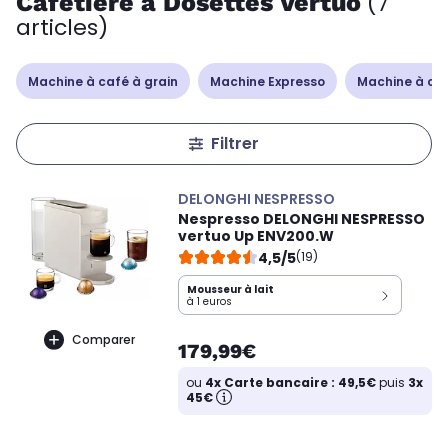
Cafetière à Dosettes Vertuo
(7
articles)
Machine à café à grain
Machine Expresso
Machine à caf
Filtrer
DELONGHI NESPRESSO
Nespresso DELONGHI NESPRESSO
vertuo Up ENV200.W
4,5/5
(19)
Mousseur à lait
à 1 euros
Comparer
179,99€
ou
4x Carte bancaire : 49,5€
puis
3x
45€