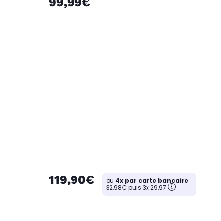
99,99€
119,90€
ou
4x par carte bancaire
32,98€ puis 3x 29,97