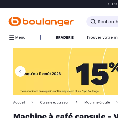
Les
Accéder directement à la navigation
Accéder directem
Accéder directement au chatbot
Menu
BRADERIE
Trouver votre m
Accueil
Cuisine et cuisson
Machine à café
Machine à café capsule - V