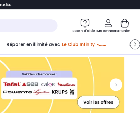
bradés.
ontenu
Accéder directement au pied de page
Besoin d'aide ?
Me connecter
Panier
Réparer en illimité avec
Le Club Infinity
Econ