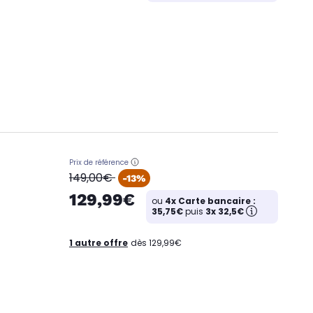
Prix de référence
oldPrice
149,00€
-13%
129,99€
ou
4x Carte bancaire :
35,75€
puis
3x 32,5€
1 autre offre
dès 129,99€