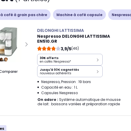
à café à grain pas chère
Machine à café capsule
Nespress
DELONGHI LATTISSIMA
Nespresso DELONGHI LATTISSIMA
EN510.GR
3,9/5
(46)
30€ offerts
en cafés Nespresso*
Jusqu'à
90€
cagnottés
Comparer
nouveaux adhérents
Nespresso, Pression : 19 bars
Capacité en eau : 1 L
Capsules Nespresso
On adore :
Système automatique de mousse
de lait : boissons variées et préparation rapide
es