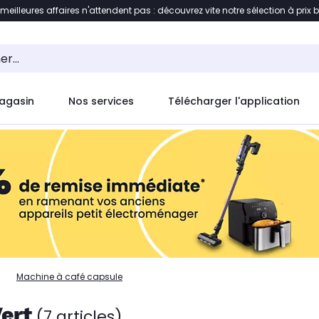
 meilleures affaires n'attendent pas : découvrez vite notre sélection à prix 
ent à la liste des produits
Accéder directement au c
agasin
Nos services
Télécharger l'application
Machine à café capsule
ert
(7 articles)