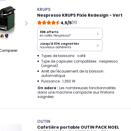
KRUPS
Nespresso KRUPS Pixie Redesign - Vert
4,5/5
(11)
30€ offerts
en cafés Nespresso*
Jusqu'à
90€
cagnottés
nouveaux adhérents
Comparer
Types de boissons : café
Type de capsules compatibles : nespresso
(original)
Arrêt de l'écoulement de la boisson :
automatique
Puissance : 1.260 W
On adore :
Les nombreuses fonctionnalités
dans une machine compacte aux finitions
soignées
OUTIN
Cafetière portable OUTIN PACK NOEL