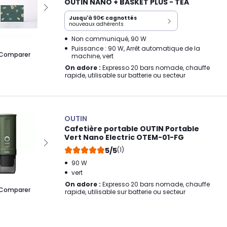
OUTIN NANO + BASKET PLUS - TEA
Jusqu'à
90€
cagnottés
nouveaux adhérents
Non communiqué, 90 W
Puissance : 90 W, Arrêt automatique de la
Comparer
machine, vert
On adore :
Expresso 20 bars nomade, chauffe
rapide, utilisable sur batterie ou secteur
OUTIN
Cafetière portable OUTIN Portable
Vert Nano Electric OTEM-01-FG
5/5
(1)
90 W
vert
On adore :
Expresso 20 bars nomade, chauffe
Comparer
rapide, utilisable sur batterie ou secteur