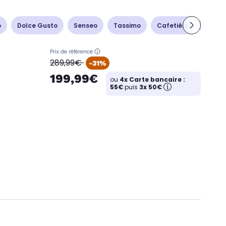
o
Dolce Gusto
Senseo
Tassimo
Cafetière
Cafeti
Prix de référence
oldPrice
289,99€
-31%
199,99€
ou
4x Carte bancaire :
55€
puis
3x 50€