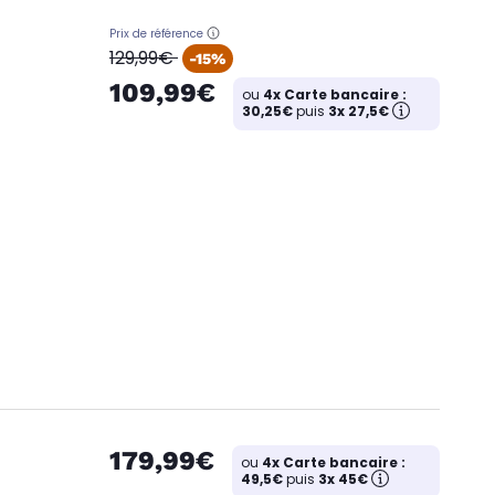
Prix de référence
oldPrice
129,99€
-15%
109,99€
ou
4x Carte bancaire :
30,25€
puis
3x 27,5€
179,99€
ou
4x Carte bancaire :
49,5€
puis
3x 45€