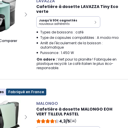
LAVAZZA
Cafetière à dosette LAVAZZA Tiny Eco
verte
Jusqu'à
90€
cagnottés
nouveaux adhérents
Types de boissons : café
Type de capsules compatibles : A modo mio
Comparer
Arrêt de l'écoulement de la boisson :
automatique
Puissance : 1.450 W
On adore :
Vert pour la planète ! Fabriquée en
plastique recyclé. Le café italien le plus éco-
responsable.
es
Fabriqué en France
MALONGO
Cafetière à dosette MALONGO EOH
VERT TILLEUL PASTEL
4,3/5
(14)