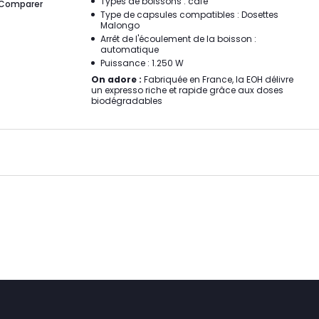
Types de boissons : café
Comparer
Type de capsules compatibles : Dosettes
Malongo
Arrêt de l'écoulement de la boisson :
automatique
Puissance : 1.250 W
On adore :
Fabriquée en France, la EOH délivre
un expresso riche et rapide grâce aux doses
biodégradables