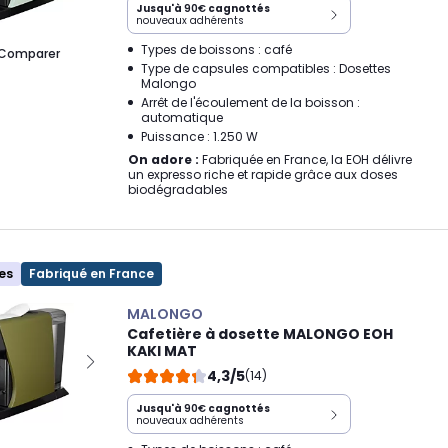
Jusqu'à
90€
cagnottés
nouveaux adhérents
Types de boissons : café
Comparer
Type de capsules compatibles : Dosettes
Malongo
Arrêt de l'écoulement de la boisson :
automatique
Puissance : 1.250 W
On adore :
Fabriquée en France, la EOH délivre
un expresso riche et rapide grâce aux doses
biodégradables
es
Fabriqué en France
MALONGO
Cafetière à dosette MALONGO EOH
KAKI MAT
4,3/5
(14)
Jusqu'à
90€
cagnottés
nouveaux adhérents